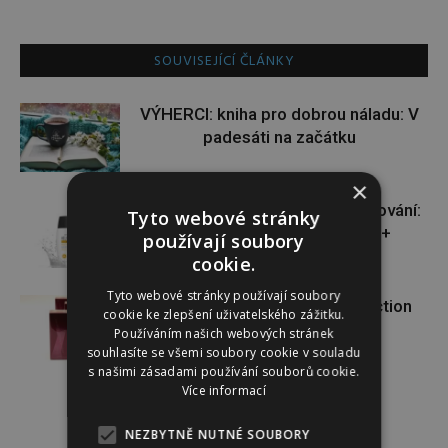
SOUVISEJÍCÍ ČLÁNKY
VÝHERCI: kniha pro dobrou náladu: V
padesáti na začátku
×
VÝHERCI: novinka ve světě opalování:
Tyto webové stránky
Heliocare Water Gel SPF 50+
používají soubory
cookie.
Tyto webové stránky používají soubory
VÝHERCI: o krásnou vůni Attraction
cookie ke zlepšení uživatelského zážitku.
Sensation od AVONu
Používáním našich webových stránek
souhlasíte se všemi soubory cookie v souladu
s našimi zásadami používání souborů cookie.
Více informací
NEZBYTNĚ NUTNÉ SOUBORY