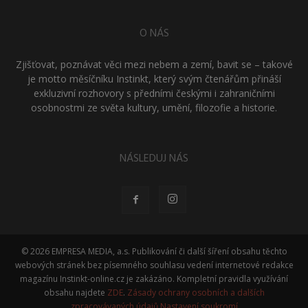
O NÁS
Zjišťovat, poznávat věci mezi nebem a zemí, bavit se – takové
je motto měsíčníku Instinkt, který svým čtenářům přináší
exkluzivní rozhovory s předními českými i zahraničními
osobnostmi ze světa kultury, umění, filozofie a historie.
NÁSLEDUJ NÁS
© 2026 EMPRESA MEDIA, a.s. Publikování či další šíření obsahu těchto
webových stránek bez písemného souhlasu vedení internetové redakce
magazínu Instinkt-online.cz je zakázáno. Kompletní pravidla využívání
obsahu najdete
ZDE
.
Zásady ochrany osobních a dalších
zpracovávaných údajů
Nastavení soukromí