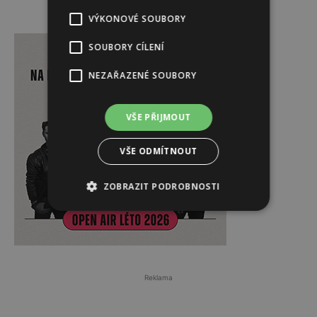
VÝKONOVÉ SOUBORY
Reklama
SOUBORY CÍLENÍ
NEZAŘAZENÉ SOUBORY
VŠE PŘIJMOUT
VŠE ODMÍTNOUT
ZOBRAZIT PODROBNOSTI
Reklama