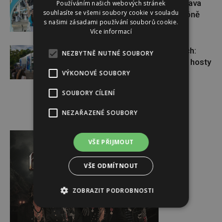
Dopřejte si na Colours of Ostrava
Používáním našich webových stránek
souhlasíte se všemi soubory cookie v souladu
pauzu plnou zážitků v IQOS zóně
s našimi zásadami používání souborů cookie.
Více informací
Nová tvář talk show ve Varech:
NEZBYTNĚ NUTNÉ SOUBORY
Dominik Vršanský přivítal známé hosty
VÝKONOVÉ SOUBORY
SOUBORY CÍLENÍ
NEZAŘAZENÉ SOUBORY
Reklama
VŠE PŘIJMOUT
VŠE ODMÍTNOUT
ZOBRAZIT PODROBNOSTI