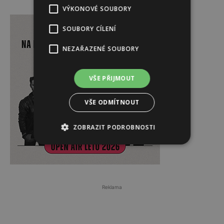
VÝKONOVÉ SOUBORY
Reklama
SOUBORY CÍLENÍ
NEZAŘAZENÉ SOUBORY
VŠE PŘIJMOUT
VŠE ODMÍTNOUT
ZOBRAZIT PODROBNOSTI
Reklama