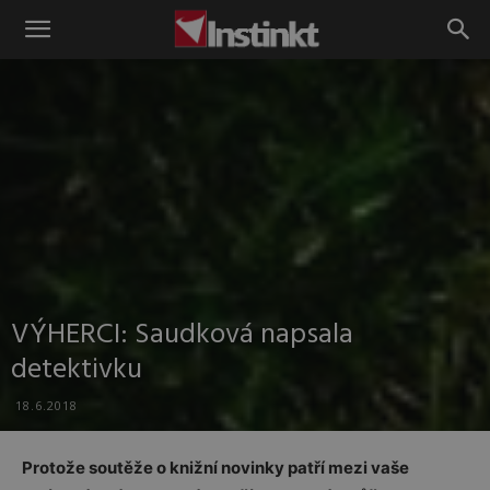
Instinkt
VÝHERCI: Saudková napsala
detektivku
18.6.2018
Protože soutěže o knižní novinky patří mezi vaše