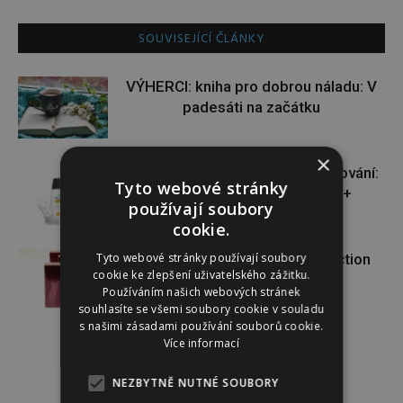
SOUVISEJÍCÍ ČLÁNKY
VÝHERCI: kniha pro dobrou náladu: V
padesáti na začátku
×
VÝHERCI: novinka ve světě opalování:
Tyto webové stránky
Heliocare Water Gel SPF 50+
používají soubory
cookie.
Tyto webové stránky používají soubory
VÝHERCI: o krásnou vůni Attraction
cookie ke zlepšení uživatelského zážitku.
Sensation od AVONu
Používáním našich webových stránek
souhlasíte se všemi soubory cookie v souladu
s našimi zásadami používání souborů cookie.
Více informací
NEZBYTNĚ NUTNÉ SOUBORY