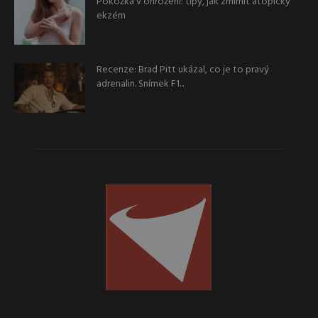
Pokožka v ohrožení: tipy, jak zmírnit atopický
ekzém
Recenze: Brad Pitt ukázal, co je to pravý
adrenalin. Snímek F1...