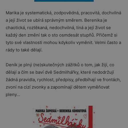
Marika je systematická, zodpovědná, pracovitá, dochvilná
a její život se ubírá správným směrem. Berenika je
chaotická, roztěkaná, nedochvilná, líná a její život se
každý den změní tak o sto osmdesát stupňů. Přičemž si
tyto své vlastnosti mohou kdykoliv vyměnit. Velmi často a
rády to také dělají.
Deník je plný (ne)skutečných zážitků o tom, jak žijí, co
dělají a čím se baví dvě Sedmilhářky, které nedodržují
žádná pravidla, rychlost, předpisy, předbíhají ve frontách,
zvoní na cizí zvonky a zapomínají dětem vyměňovat
pleny…