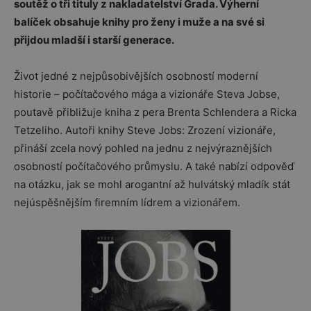
soutěž o tři tituly z nakladatelství Grada. Výherní
balíček obsahuje knihy pro ženy i muže a na své si
přijdou mladší i starší generace.
Život jedné z nejpůsobivějších osobností moderní
historie – počítačového mága a vizionáře Steva Jobse,
poutavě přibližuje kniha z pera Brenta Schlendera a Ricka
Tetzeliho. Autoři knihy Steve Jobs: Zrození vizionáře,
přináší zcela nový pohled na jednu z nejvýraznějších
osobností počítačového průmyslu. A také nabízí odpověď
na otázku, jak se mohl arogantní až hulvátský mladík stát
nejúspěšnějším firemním lídrem a vizionářem.