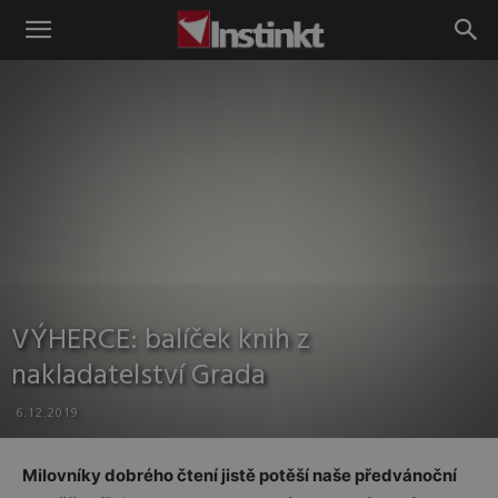
Instinkt
VÝHERCE: balíček knih z
nakladatelství Grada
6.12.2019
Milovníky dobrého čtení jistě potěší naše předvánoční