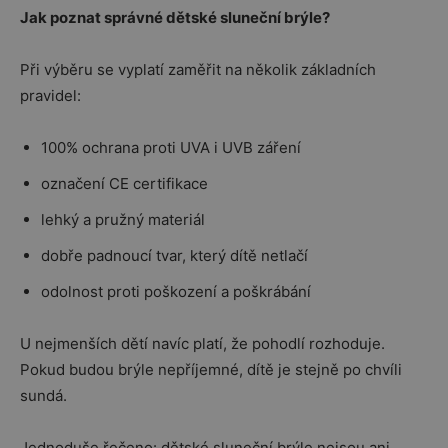
Jak poznat správné dětské sluneční brýle?
Při výběru se vyplatí zaměřit na několik základních
pravidel:
100% ochrana proti UVA i UVB záření
označení CE certifikace
lehký a pružný materiál
dobře padnoucí tvar, který dítě netlačí
odolnost proti poškození a poškrábání
U nejmenších dětí navíc platí, že pohodlí rozhoduje.
Pokud budou brýle nepříjemné, dítě je stejně po chvíli
sundá.
Jednoduše řečeno: dětské sluneční brýle nejsou ani