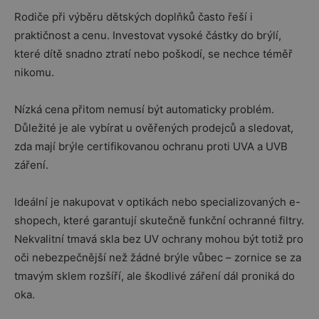
Rodiče při výběru dětských doplňků často řeší i
praktičnost a cenu. Investovat vysoké částky do brýlí,
které dítě snadno ztratí nebo poškodí, se nechce téměř
nikomu.
Nízká cena přitom nemusí být automaticky problém.
Důležité je ale vybírat u ověřených prodejců a sledovat,
zda mají brýle certifikovanou ochranu proti UVA a UVB
záření.
Ideální je nakupovat v optikách nebo specializovaných e-
shopech, které garantují skutečně funkční ochranné filtry.
Nekvalitní tmavá skla bez UV ochrany mohou být totiž pro
oči nebezpečnější než žádné brýle vůbec – zornice se za
tmavým sklem rozšíří, ale škodlivé záření dál proniká do
oka.