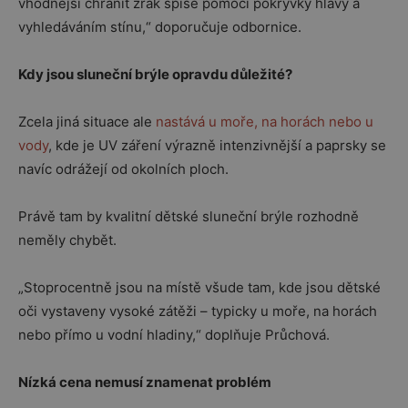
vhodnější chránit zrak spíše pomocí pokrývky hlavy a
vyhledáváním stínu,“ doporučuje odbornice.
Kdy jsou sluneční brýle opravdu důležité?
Zcela jiná situace ale
nastává u moře, na horách nebo u
vody
, kde je UV záření výrazně intenzivnější a paprsky se
navíc odrážejí od okolních ploch.
Právě tam by kvalitní dětské sluneční brýle rozhodně
neměly chybět.
„Stoprocentně jsou na místě všude tam, kde jsou dětské
oči vystaveny vysoké zátěži – typicky u moře, na horách
nebo přímo u vodní hladiny,“ doplňuje Průchová.
Nízká cena nemusí znamenat problém