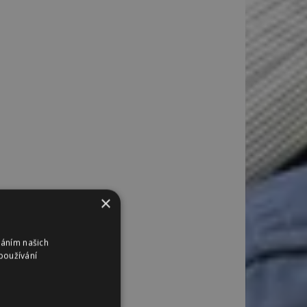
×
váním našich
používání