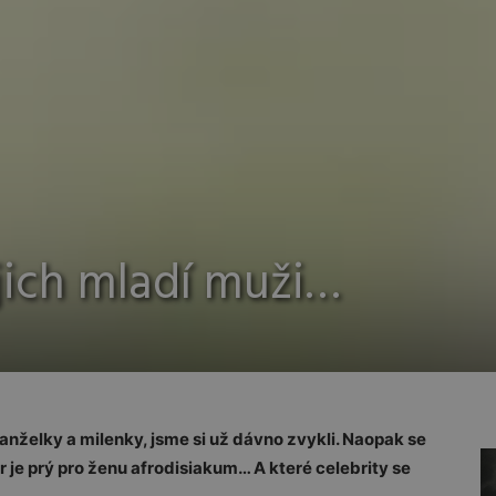
jich mladí muži…
anželky a milenky, jsme si už dávno zvykli. Naopak se
 je prý pro ženu afrodisiakum… A které celebrity se