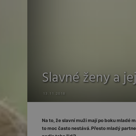
Slavné ženy a je
13.11.2018
Na to, že slavní muži mají po boku mladé m
to moc často nestává. Přesto mladý partner