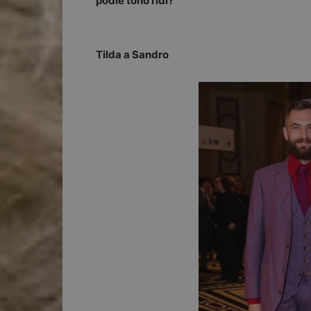
podle toho řídí?
Tilda a Sandro