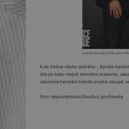
Lisa Bonet a její přítel Jason 
A do třetice všeho dobrého… Bývalá manželk
léta po boku stejně slavného krasavce, Jaso
Jasonova herecká hvězda prudce stoupá, vedl
Foto: depositphotos/Goodluz; profimedia