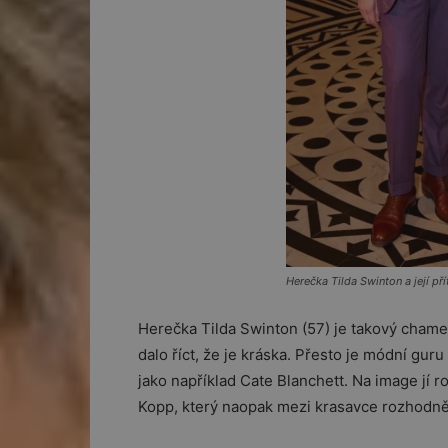
Herečka Tilda Swinton a její př
Herečka Tilda Swinton (57) je takový chamele
dalo říct, že je kráska. Přesto je módní gur
jako například Cate Blanchett. Na image jí 
Kopp, který naopak mezi krasavce rozhodně