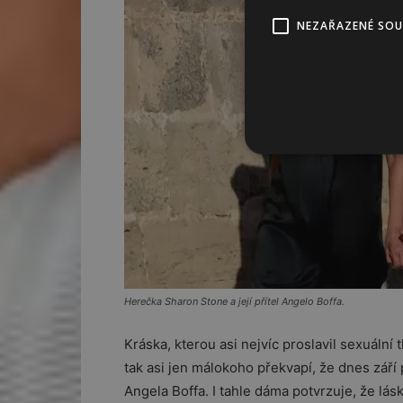
NEZAŘAZENÉ SO
Herečka Sharon Stone a její přítel Angelo Boffa.
Kráska, kterou asi nejvíc proslavil sexuální 
tak asi jen málokoho překvapí, že dnes září 
Angela Boffa. I tahle dáma potvrzuje, že lásk