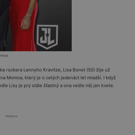
Momoa.
a rockera Lennyho Kravitze, Lisa Bonet (50) žije už
na Momoa, který je o celých jedenáct let mladší. I když
e Lisy je prý stále šťastný a ona vedle něj jen kvete.
Reklama