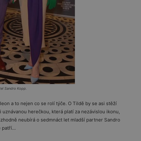
ítel Sandro Kopp.
on a to nejen co se rolí týče. O Tildě by se asi stěží
u i uznávanou herečkou, která platí za nezávislou ikonu,
rozhodně neubírá o sedmnáct let mladší partner Sandro
 patří…