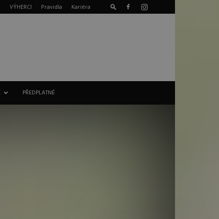
T
VÝHERCI
Pravidla
Kariéra
E
PŘEDPLATNÉ