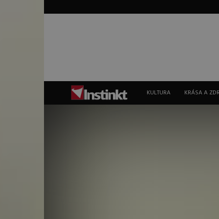
Instinkt
KULTURA
KRÁSA A ZD