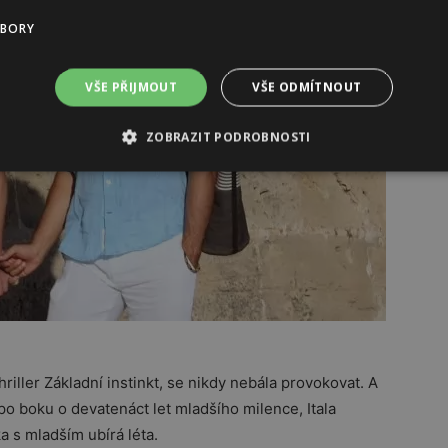
UBORY
VŠE PŘIJMOUT
VŠE ODMÍTNOUT
ZOBRAZIT PODROBNOSTI
thriller Základní instinkt, se nikdy nebála provokovat. A
po boku o devatenáct let mladšího milence, Itala
a s mladším ubírá léta.