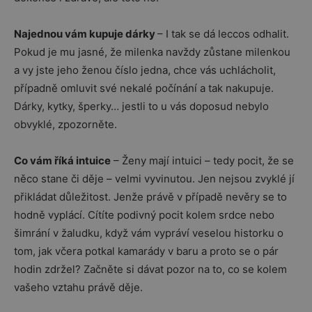
Najednou vám kupuje dárky
– I tak se dá leccos odhalit.
Pokud je mu jasné, že milenka navždy zůstane milenkou
a vy jste jeho ženou číslo jedna, chce vás uchlácholit,
případně omluvit své nekalé počínání a tak nakupuje.
Dárky, kytky, šperky… jestli to u vás doposud nebylo
obvyklé, zpozorněte.
Co vám říká intuice
– Ženy mají intuici – tedy pocit, že se
něco stane či děje – velmi vyvinutou. Jen nejsou zvyklé jí
přikládat důležitost. Jenže právě v případě nevěry se to
hodně vyplácí. Cítíte podivný pocit kolem srdce nebo
šimrání v žaludku, když vám vypráví veselou historku o
tom, jak včera potkal kamarády v baru a proto se o pár
hodin zdržel? Začněte si dávat pozor na to, co se kolem
vašeho vztahu právě děje.