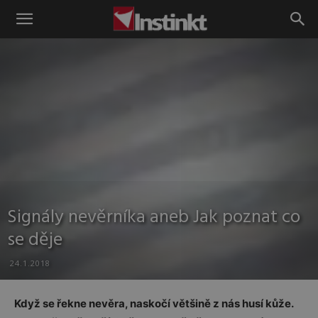
Instinkt
Signály nevěrníka aneb Jak poznat co
se děje
24.1.2018
Když se řekne nevěra, naskočí většině z nás husí kůže.