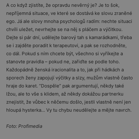
A co když zjistíte, že opravdu nevěrný je? Je to šok,
nepříjemná situace, ve které se dostává ke slovu zraněné
ego. Já ale slovy mnoha psychologů radím: nechte situaci
chvíli uležet, nevrhejte se na něj s pláčem a výčitkou.
Dejte si pár dní, udělejte barový tah s kamarádkami, třeba
se i zajděte poradit k terapeutovi, a pak se rozhodněte,
co dál. Pokud s ním chcete být, všechno si vyříkejte a
stanovte pravidla – pokud ne, zařiďte se podle toho.
Každopádně ženská iracionalita a to, jak při hádkách a
sporech ženy zapojují výčitky a slzy, mužům vlastně často
hraje do karet. “Dospěle” pak argumentují, někdy také
lžou, ale to vše s klidem, až někdy dokážou partnerku
znejistit, že vůbec k něčemu došlo, jestli vlastně není jen
hloupá hysterka… Vy tu chybu neudělejte a mějte navrch.
Foto: Profimedia