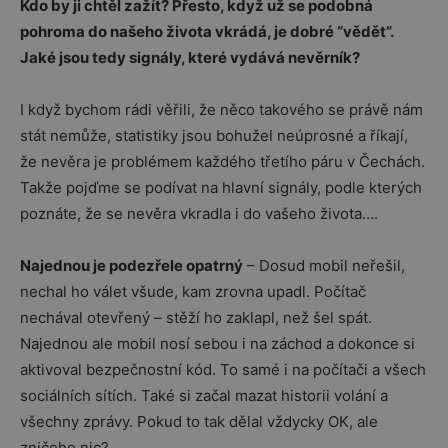
Kdo by ji chtěl zažít? Přesto, když už se podobná
pohroma do našeho života vkrádá, je dobré “vědět”.
Jaké jsou tedy signály, které vydává nevěrník?
I když bychom rádi věřili, že něco takového se právě nám
stát nemůže, statistiky jsou bohužel neúprosné a říkají,
že nevěra je problémem každého třetího páru v Čechách.
Takže pojďme se podívat na hlavní signály, podle kterých
poznáte, že se nevěra vkradla i do vašeho života….
Najednou je podezřele opatrný
– Dosud mobil neřešil,
nechal ho válet všude, kam zrovna upadl. Počítač
nechával otevřený – stěží ho zaklapl, než šel spát.
Najednou ale mobil nosí sebou i na záchod a dokonce si
aktivoval bezpečnostní kód. To samé i na počítači a všech
sociálních sítích. Také si začal mazat historii volání a
všechny zprávy. Pokud to tak dělal vždycky OK, ale
zničeho nic?