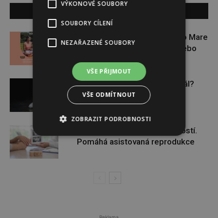
VÝKONOVÉ SOUBORY
SOUVISEJÍCÍ ČLÁNKY
SOUBORY CÍLENÍ
Zapojte se do letní soutěže s Rio Mare
NEZAŘAZENÉ SOUBORY
a vyhrajte iWatch Series 11 nebo
jógamatku
VŠE PŘIJMOUT
Budou se vraždit malé děti dál?
VŠE ODMÍTNOUT
ZOBRAZIT PODROBNOSTI
Těhotenství není samozřejmostí.
Pomáhá asistovaná reprodukce
Reklama