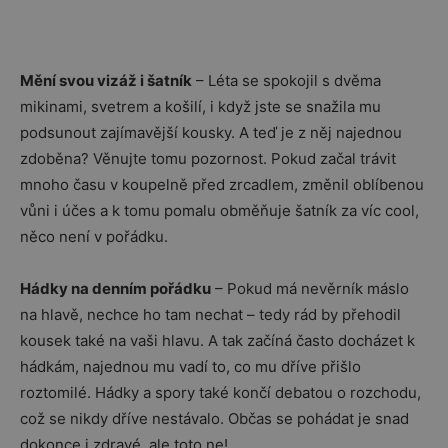
Mění svou vizáž i šatník
– Léta se spokojil s dvěma
mikinami, svetrem a košilí, i když jste se snažila mu
podsunout zajímavější kousky. A teď je z něj najednou
zdoběna? Věnujte tomu pozornost. Pokud začal trávit
mnoho času v koupelně před zrcadlem, změnil oblíbenou
vůni i účes a k tomu pomalu obměňuje šatník za víc cool,
něco není v pořádku.
Hádky na denním pořádku
– Pokud má nevěrník máslo
na hlavě, nechce ho tam nechat – tedy rád by přehodil
kousek také na vaši hlavu. A tak začíná často docházet k
hádkám, najednou mu vadí to, co mu dříve přišlo
roztomilé. Hádky a spory také končí debatou o rozchodu,
což se nikdy dříve nestávalo. Občas se pohádat je snad
dokonce i zdravé, ale toto ne!