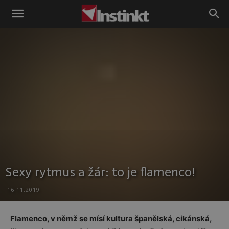
Instinkt
Sexy rytmus a žár: to je flamenco!
16.11.2019
Flamenco, v němž se mísí kultura španělská, cikánská,