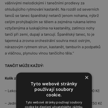
vášnivými melodickými i tanečními prodlevy za
ohlušujícího rytmování kastanět. Na rozdíl od severních
tanců se tanec španělský netančí jenom nohama, nýbrž
celým prohýbajícím se tělem a zejména rukama letmo
vztyčenýma a luskajícíma na kastaněty, zatímco nohy
tančí při zemi, dupají a tancují. Španělský tanec, to je
tajemná a zrovna orchestrální souhra mezi ostrým,
nárazovým rytmem strun, kastanět, tamburín a podpatků
a vláčnou, plynulou vlnou tančícího těla.“
TANČIT MŮŽE KAŽDÝ:
×
Kolik za tanec?
Tyto webové stránky
používají soubory
– Lekce o 12 hodinách (lekcích) stojí v průměru 3000 Kč
cookie.
Tyto webové stránky používají soubory
– Jednorázové vstupy do flamenco škol činí okolo 250 Kč
cookie ke zlepšení uživatelského zážitku.