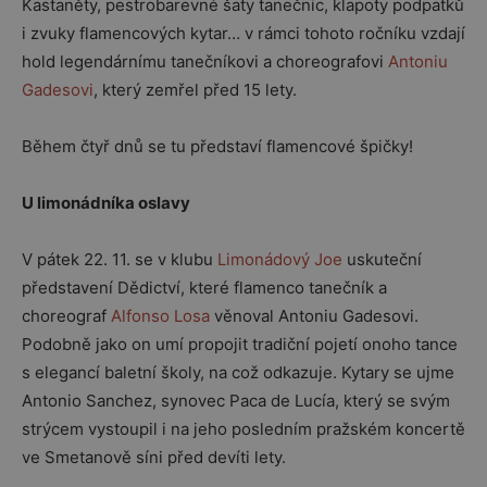
Kastaněty, pestrobarevné šaty tanečnic, klapoty podpatků
i zvuky flamencových kytar… v rámci tohoto ročníku vzdají
hold legendárnímu tanečníkovi a choreografovi
Antoniu
Gadesovi
, který zemřel před 15 lety.
Během čtyř dnů se tu představí flamencové špičky!
U limonádníka oslavy
V pátek 22. 11. se v klubu
Limonádový Joe
uskuteční
představení Dědictví, které flamenco tanečník a
choreograf
Alfonso Losa
věnoval Antoniu Gadesovi.
Podobně jako on umí propojit tradiční pojetí onoho tance
s elegancí baletní školy, na což odkazuje. Kytary se ujme
Antonio Sanchez, synovec Paca de Lucía, který se svým
strýcem vystoupil i na jeho posledním pražském koncertě
ve Smetanově síni před devíti lety.