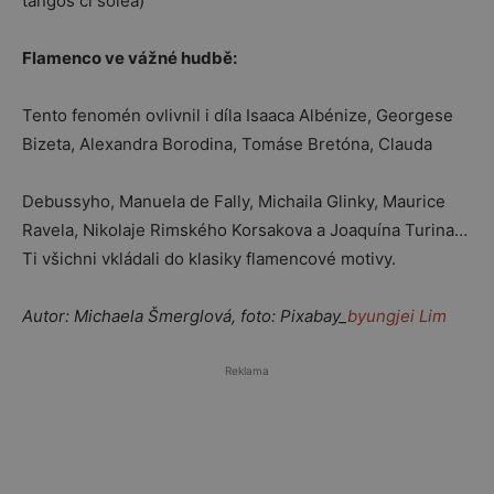
tangos či soléá)
Flamenco ve vážné hudbě:
Tento fenomén ovlivnil i díla Isaaca Albénize, Georgese
Bizeta, Alexandra Borodina, Tomáse Bretóna, Clauda
Debussyho, Manuela de Fally, Michaila Glinky, Maurice
Ravela, Nikolaje Rimského Korsakova a Joaquína Turina…
Ti všichni vkládali do klasiky flamencové motivy.
Autor: Michaela Šmerglová, foto: Pixabay_
byungjei Lim
Reklama