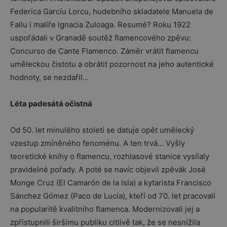
Federica Garcíu Lorcu, hudebního skladatele Manuela de
Fallu i malíře Ignacia Zuloaga. Resumé? Roku 1922
uspořádali v Granadě soutěž flamencového zpěvu:
Concurso de Cante Flamenco. Záměr vrátit flamencu
uměleckou čistotu a obrátit pozornost na jeho autentické
hodnoty, se nezdařil…
Léta padesátá očistná
Od 50. let minulého století se datuje opět umělecký
vzestup zmíněného fenoménu. A ten trvá… Vyšly
teoretické knihy o flamencu, rozhlasové stanice vysílaly
pravidelné pořady. A poté se navíc objevil zpěvák José
Monge Cruz (El Camarón de la Isla) a kytarista Francisco
Sánchez Gómez (Paco de Lucía), kteří od 70. let pracovali
na popularitě kvalitního flamenca. Modernizovali jej a
zpřístupnili širšímu publiku citlivě tak, že se nesnížila