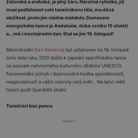
židovská a arabská, je plný žáru. Náročná rytmika, jíž
musí podlehnout celé tanečníkovo tělo, mu dává
složitost, proto jím vládne málokdo. Domovem
energického tance je Andalusie, doba vzniku 15 století
a… má i mezinárodní den. Stal se jím 16. listopad!
Mezinárodní
Den flamenca
byl ustanoven na 16. listopad;
toho data roku 2010 došlo k zapsání specifického tance
na seznam nehmotného kulturního dědictví UNESCO.
Fenomenální pohyb i doprovodná hudba spontánností,
nespoutaností a vášní oslovily celý svět… Na tanci měli
hlavní podíl španělští cikáni.
Tanečnici bez puncu
Reklama