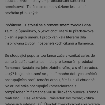
součástí životního stylu – profesionální tanečníci
neexistovali. Tančilo se doma, v úzkém kruhu lidí,
nezřídka příbuzných.
Počátkem 19. století se s romantismem zvedla i vlna
zájmu o Španělsko, o „exotično“, které tu představovali
cikáni a jejich umění. I proto vznikala literární díla
inspirovaná životy jihošpanělských cikánů a flamenca.
Se stoupající popularitou tance začaly vznikat cafés de
cante či cafés cantantes místa pro komerční produkci
flamenca. Nastala éra jeho zlatého věku, a s ní i paradox.
Jaký? Na jedné straně se „líhlo“ mnoho dobrých umělců
nastupujících profi-taneční dráhu, čímž unikli chudobě.
Na druhé stála postupující komercializace s
přizpůsobením flamenca vkusu širokého publika. Třeba i
teatralitou. Klasika trpěla… Následek byl rychlý; kritika
tehdejších intelektuálů. Úpadek znepokojoval spisovatele