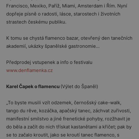
Francisco, Mexiko, Paříž, Miami, Amsterdam i Řím. Nyní
dopřeje písně o radosti, lásce, starostech i životních
strastech českému publiku.
K tomu se chystá flamenco bazar, otevřený den tanečních
akademií, ukázky španělské gastronomie…
Předprodej vstupenek a info o festivalu
www.denflamenka.cz
Karel Čapek o flamencu
(Výlet do Španěl)
„To byste musili vzít odzemek, černošský cake-walk,
tango du rêve, kozáčka, apačský tanec, záchvat zuřivosti,
manifestní smilstvo a jiné frenetické pohyby, rozžhavit je
do běla a začít do nich třískat kastanětami a křičet; pak by
se to začalo kroutit, jako se kroutí tanec flamenco, s