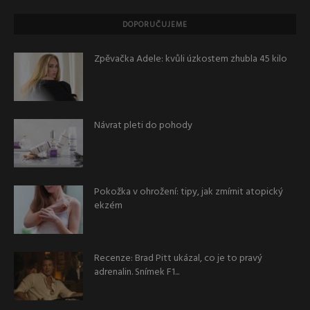
DOPORUČUJEME
Zpěvačka Adele: kvůli úzkostem zhubla 45 kilo
Návrat pleti do pohody
Pokožka v ohrožení: tipy, jak zmírnit atopický
ekzém
Recenze: Brad Pitt ukázal, co je to pravý
adrenalin. Snímek F1...