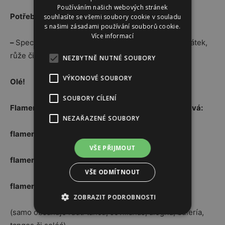
Používáním našich webových stránek
Potřeby?
souhlasíte se všemi soubory cookie v souladu
s našimi zásadami používání souborů cookie.
Více informací
–
Speciální boty, sukně, posléze kastaněty a vějíř, šátek,
růže či hřebeny do vlasů…
NEZBYTNĚ NUTNÉ SOUBORY
VÝKONOVÉ SOUBORY
Olé!
SOUBORY CÍLENÍ
Flamenco se vyvíjí a mění… Hlavní dělení ale zůstává:
NEZAŘAZENÉ SOUBORY
flamenco jondo
(vážné)
VŠE PŘIJMOUT
flamenco chico
(lehké)
VŠE ODMÍTNOUT
flamenco intermedio
(střední)
ZOBRAZIT PODROBNOSTI
(samo obsahuje řadu tanců; sevillanas, alegría, bulería,