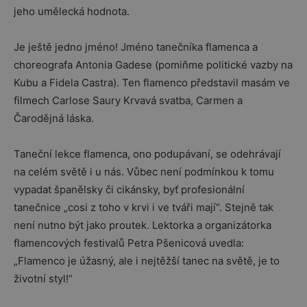
jeho umělecká hodnota.
Je ještě jedno jméno! Jméno tanečníka flamenca a
choreografa Antonia Gadese (pomiňme politické vazby na
Kubu a Fidela Castra). Ten flamenco představil masám ve
filmech Carlose Saury Krvavá svatba, Carmen a
Čarodějná láska.
Taneční lekce flamenca, ono podupávaní, se odehrávají
na celém světě i u nás. Vůbec není podmínkou k tomu
vypadat španělsky či cikánsky, byť profesionální
tanečnice „cosi z toho v krvi i ve tváři mají“. Stejně tak
není nutno být jako proutek. Lektorka a organizátorka
flamencových festivalů Petra Pšenicová uvedla:
„Flamenco je úžasný, ale i nejtěžší tanec na světě, je to
životní styl!“