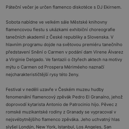
Páteční večer je určen flamenco diskotéce s DJ Ekirnem.
Sobota nabídne ve velkém sále Městské knihovny
flamencovou fiestu s ukázkami exhibiční choreografie
tanečních akademií z České republiky a Slovenska. V
hlavním programu dojde na světovou premiéru tanečního
představení Snění o Carmen v podání dam Virene Álvarez
a Virginie Delgado. Ve fantazii o čtyřech aktech na motivy
mýtu o Carmen od Prospera Mériméeho naznačí
nejcharakterističtější rysy této ženy.
Festival v neděli uzavře v Českém muzeu hudby
fenomenální flamencový zpěvák Pedro El Granaíno, jehož
doprovodí kytarista Antonio de Patrocinio hijo. Pěvec z
romské muzikantské rodiny z Granady se vypracoval v
nejsvébytnějšího flamenco zpěváka. Jeho uchvatný hlas
slyšel Londýn, New York, Istanbul, Los Angeles, San