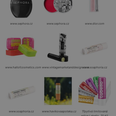
www.sephora.cz
www.sephora.cz
www.dior.com
www.hallofcosmetics.com
www.vintagemarketanddesign.com
www.soaphoria.cz
www.soaphoria.cz
www.havikovaapoteka.cz
Třpytivá limitovaná
edice Labello, 70 Kč