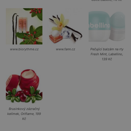
www.biorythme.cz
www.fann.cz
Pečující balzám na rty
Fresh Mint, Labellino,
139 Kč
Brusinkový zázračný
kelímek, Oriflame, 199
Kč