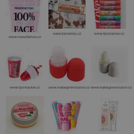
www.balzamky.cz
www.lipsmacker.cz
www.manufaktura.cz
www.lipsmacker.cz
www.makeuprevolution.cz
www.makeuprevolution.cz