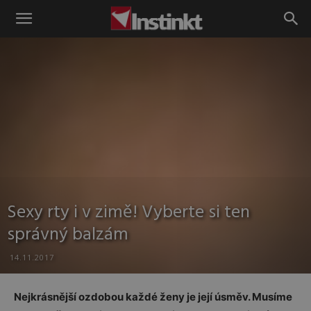
Instinkt
Sexy rty i v zimě! Vyberte si ten
správný balzám
14.11.2017
Nejkrásnější ozdobou každé ženy je její úsměv. Musíme