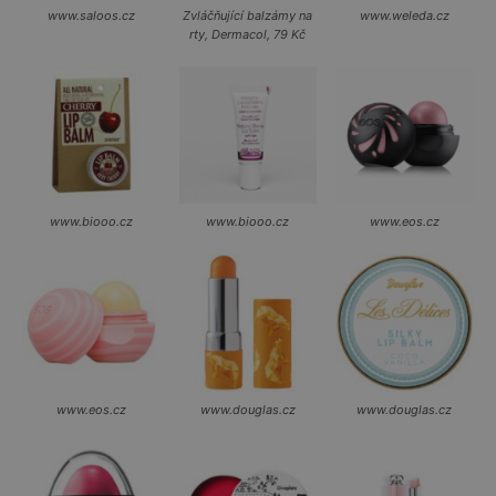
www.saloos.cz
Zvláčňující balzámy na
www.weleda.cz
rty, Dermacol, 79 Kč
www.biooo.cz
www.biooo.cz
www.eos.cz
www.eos.cz
www.douglas.cz
www.douglas.cz