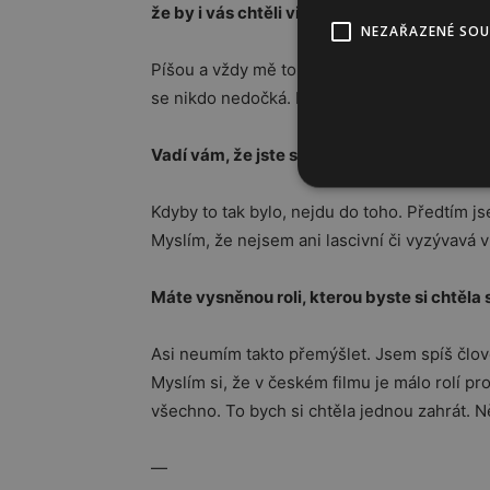
že by i vás chtěli vidět nahou?
NEZAŘAZENÉ SO
Píšou a vždy mě to hrozně překvapí, protože
se nikdo nedočká. Pokud nebude u mě doma 
Vadí vám, že jste spojována s „nahou sez
Kdyby to tak bylo, nejdu do toho. Předtím js
Myslím, že nejsem ani lascivní či vyzývavá 
Máte vysněnou roli, kterou byste si chtěla 
Asi neumím takto přemýšlet. Jsem spíš čl
Myslím si, že v českém filmu je málo rolí pr
všechno. To bych si chtěla jednou zahrát. 
—