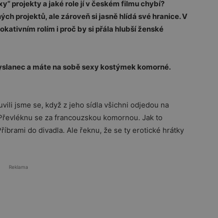
y“ projekty a jaké role jí v českém filmu chybí?
h projektů, ale zároveň si jasně hlídá své hranice. V
okativním rolím i proč by si přála hlubší ženské
vyslanec a máte na sobě sexy kostýmek komorné.
vili jsme se, když z jeho sídla všichni odjedou na
. Převléknu se za francouzskou komornou. Jak to
íbrami do divadla. Ale řeknu, že se ty erotické hrátky
Reklama