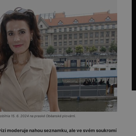
bìhla 15. 6. 2024 na praské Obèanské plovárnì.
evizi moderuje nahou seznamku, ale ve svém soukromí