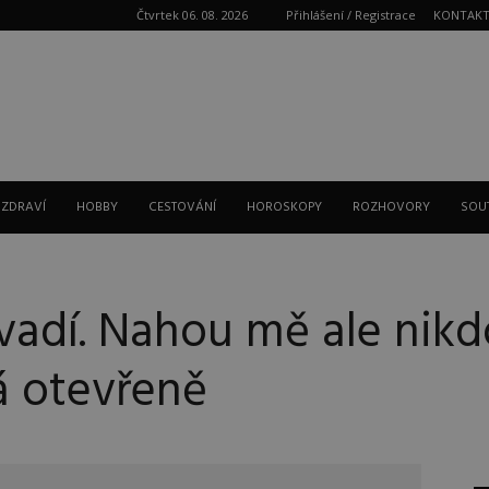
Čtvrtek 06. 08. 2026
Přihlášení / Registrace
KONTAK
Reklama
 ZDRAVÍ
HOBBY
CESTOVÁNÍ
HOROSKOPY
ROZHOVORY
SOU
vadí. Nahou mě ale nikdo
á otevřeně