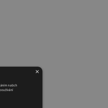
×
váním našich
používání