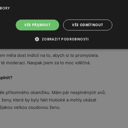
UBORY
 já to jen moderuji. Mých nahých fotek a nahého těla
VŠE PŘIJMOUT
VŠE ODMÍTNOUT
v posteli.
ZOBRAZIT PODROBNOSTI
namkou“?
em měla dost indicií na to, abych si to promyslela.
v té moderaci. Naopak jsem za to moc vděčná.
splnit?
ověk přítomného okamžiku. Mám pár nesplněných snů.
o ženy, které by byly fakt hluboké a mohly ukázat
Nějakou velkou osudovou ženu.