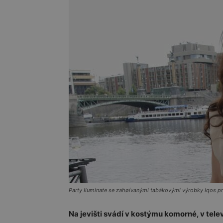
Party Iluminate se zahøívanými tabákovými výrobky Iqos pro
Na jevišti svádí v kostýmu komorné, v tel