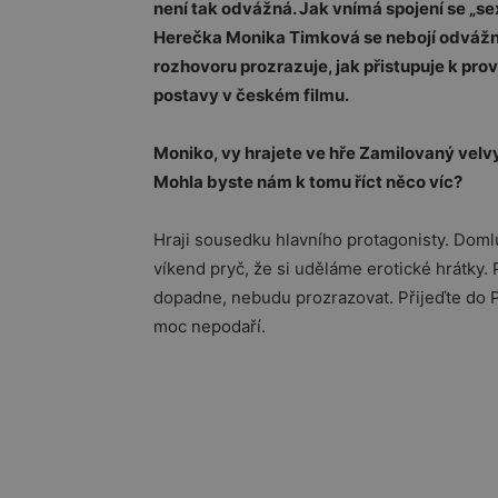
není tak odvážná. Jak vnímá spojení se „sex
Herečka Monika Timková se nebojí odvážnýc
rozhovoru prozrazuje, jak přistupuje k prov
postavy v českém filmu.
Moniko, vy hrajete ve hře Zamilovaný vel
Mohla byste nám k tomu říct něco víc?
Hraji sousedku hlavního protagonisty. Domlu
víkend pryč, že si uděláme erotické hrátky
dopadne, nebudu prozrazovat. Přijeďte do Př
moc nepodaří.