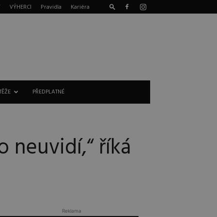
T
VÝHERCI
Pravidla
Kariéra
TĚŽE
PŘEDPLATNÉ
 neuvidí,“ říká
Reklama