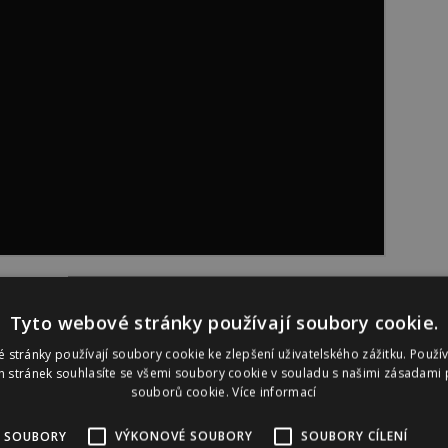
ů i v soukromí?
Tyto webové stránky používají soubory cookie.
 stránky používají soubory cookie ke zlepšení uživatelského zážitku. Použí
 kostýmy, si na to doma nepotrpím. Ale bůhví, co bude
 stránek souhlasíte se všemi soubory cookie v souladu s našimi zásadami 
souborů cookie.
Více informací
 „nahé seznamky“ Naked Attraction. Píšou vám muži,
 SOUBORY
VÝKONOVÉ SOUBORY
SOUBORY CÍLENÍ