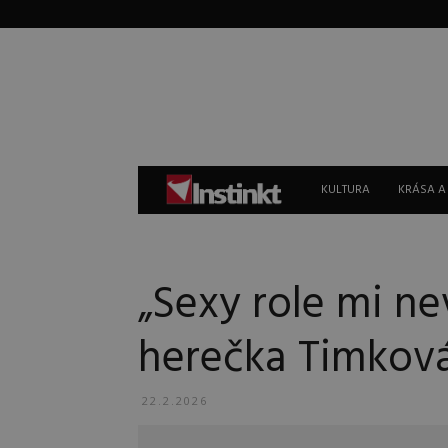
Instinkt
KULTURA
KRÁSA A
„Sexy role mi ne
herečka Timkov
22.2.2026