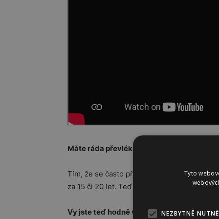
Máte ráda převlékání do erotických oblečk
Tyto webové
Tím, že se často převlékám v práci a měním
webových
za 15 či 20 let. Teď to nepraktikuji.
Vy jste teď hodně vidět jako moderátorka
NEZBYTNĚ NUTNÉ