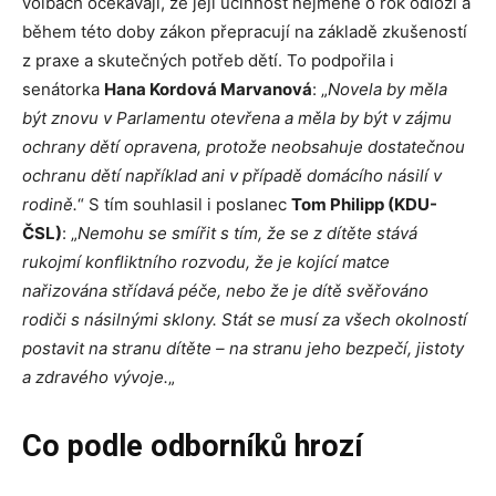
volbách očekávají, že její účinnost nejméně o rok odloží a
během této doby zákon přepracují na základě zkušeností
z praxe a skutečných potřeb dětí. To podpořila i
senátorka
Hana Kordová Marvanová
: „
Novela by měla
být znovu v Parlamentu otevřena a měla by být v zájmu
ochrany dětí opravena, protože neobsahuje dostatečnou
ochranu dětí například ani v případě domácího násilí v
rodině.
“ S tím souhlasil i poslanec
Tom Philipp (KDU-
ČSL)
: „
Nemohu se smířit s tím, že se z dítěte stává
rukojmí konfliktního rozvodu, že je kojící matce
nařizována střídavá péče, nebo že je dítě svěřováno
rodiči s násilnými sklony. Stát se musí za všech okolností
postavit na stranu dítěte – na stranu jeho bezpečí, jistoty
a zdravého vývoje.
„
Co podle odborníků hrozí