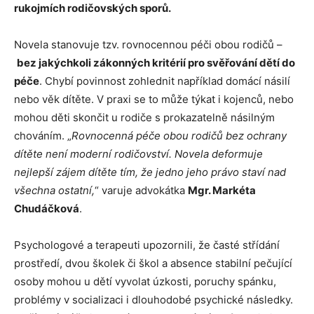
rukojmích rodičovských sporů.
Novela stanovuje tzv. rovnocennou péči obou rodičů –
bez jakýchkoli zákonných kritérií pro svěřování dětí do
péče
. Chybí povinnost zohlednit například domácí násilí
nebo věk dítěte. V praxi se to může týkat i kojenců, nebo
mohou děti skončit u rodiče s prokazatelně násilným
chováním. „
Rovnocenná péče obou rodičů bez ochrany
dítěte není moderní rodičovství. Novela deformuje
nejlepší zájem dítěte tím, že jedno jeho právo staví nad
všechna ostatní,
“ varuje advokátka
Mgr. Markéta
Chudáčková
.
Psychologové a terapeuti upozornili, že časté střídání
prostředí, dvou školek či škol a absence stabilní pečující
osoby mohou u dětí vyvolat úzkosti, poruchy spánku,
problémy v socializaci i dlouhodobé psychické následky.