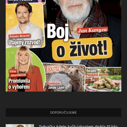
DOPORUČUJEME
Zpěvačka Adele: kvůli úzkostem zhubla 45 kilo