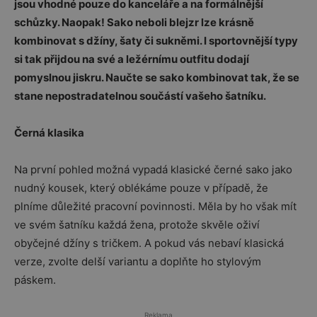
jsou vhodné pouze do kanceláře a na formálnější
schůzky. Naopak! Sako neboli blejzr lze krásně
kombinovat s džíny, šaty či sukněmi. I sportovnější typy
si tak přijdou na své a ležérnímu outfitu dodají
pomyslnou jiskru. Naučte se sako kombinovat tak, že se
stane nepostradatelnou součástí vašeho šatníku.
Černá klasika
Na první pohled možná vypadá klasické černé sako jako
nudný kousek, který oblékáme pouze v případě, že
plníme důležité pracovní povinnosti. Měla by ho však mít
ve svém šatníku každá žena, protože skvěle oživí
obyčejné džíny s tričkem. A pokud vás nebaví klasická
verze, zvolte delší variantu a doplňte ho stylovým
páskem.
Reklama