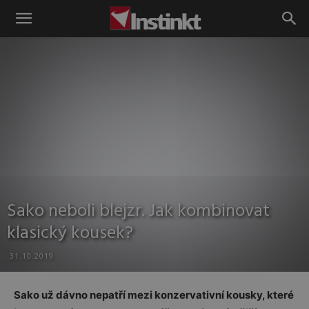
Instinkt
Sako neboli blejzr. Jak kombinovat
klasický kousek?
31.10.2019
Sako už dávno nepatří mezi konzervativní kousky, které