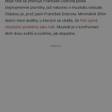
Moje role se jmenuje František Dobrota podle
stejnojmenné písničky, jež nakonec v muzikálu nebude.
Otázkou je, proč jsem František Dobrota. Minimálně šířím
dobro mezi anděly, u kterých se ukáže, že
řeší úplně
obyčejné problémy jako lidé
. Muzikál je o konfrontaci
těch dvou světů a uvidíme, jak dopadne.
Reklama