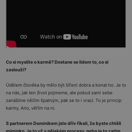
Co si myslíte o karmě? Dostane se lidem to, co si
zaslouží?
Údělem člověka by mělo být šíření dobra a konat ho. Je to
na nás, jak ten život pojmeme, ale pokud sami sebe
zanášíme něčím špatným, pak se to i vrací. To je princip
karmy. Ano, věřím na ni.
S partnerem Dominikem jste dřív říkali, že byste chtěli
miminko. Je to už v nějakém procesu, nebo je to zatím