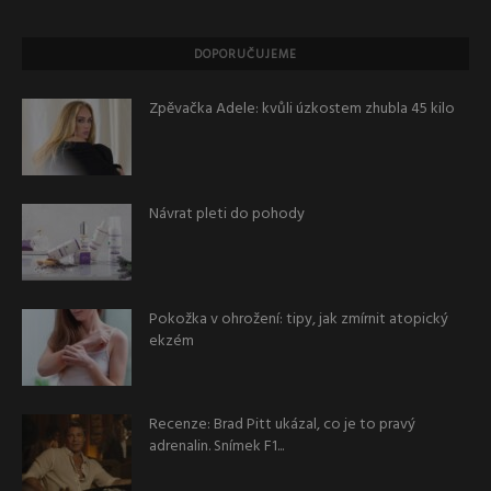
DOPORUČUJEME
Zpěvačka Adele: kvůli úzkostem zhubla 45 kilo
Návrat pleti do pohody
Pokožka v ohrožení: tipy, jak zmírnit atopický
ekzém
Recenze: Brad Pitt ukázal, co je to pravý
adrenalin. Snímek F1...