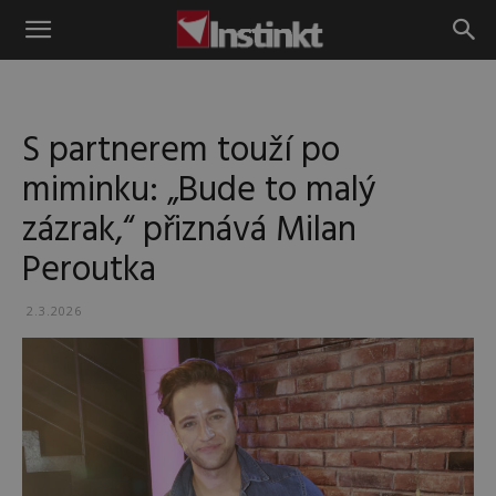
Instinkt
S partnerem touží po
miminku: „Bude to malý
zázrak,“ přiznává Milan
Peroutka
2.3.2026