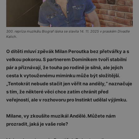
300. repríza muzikálu Biograf láska se slavila 14. 11. 2025 v praském Divadle
Kalich.
O dítěti mluví zpěvák Milan Peroutka bez přetvářky a s
velkou pokorou. S partnerem Dominikem tvoří stabilní
pár a přiznávají, že touha po rodině je silná, ale jejich
cesta k vytouženému miminku může být složitější.
„Tentokrát nebude stačit jen věřit na anděly,“ naznačuje
s tím, že některé věci chce zatím chránit před
veřejností, ale v rozhovoru pro Instinkt udělal výjimku.
Milane, vy zkoušíte muzikál Andělé. Můžete nám
prozradit, jaká je vaše role?