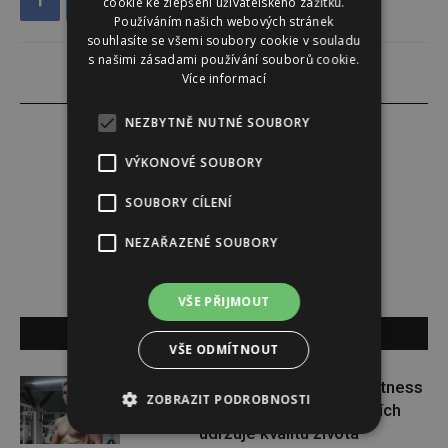
cookie ke zlepšení uživatelského zážitku.
Používáním našich webových stránek
souhlasíte se všemi soubory cookie v souladu
s našimi zásadami používání souborů cookie.
Více informací
NEZBYTNĚ NUTNÉ SOUBORY
VÝKONOVÉ SOUBORY
Lucie Šáleová
SOUBORY CÍLENÍ
NEZAŘAZENÉ SOUBORY
VŠE PŘIJMOUT
SOUVISEJÍCÍ ČLÁNKY
VŠE ODMÍTNOUT
Jaroslav Pecka: U mladých lidí fitness
ZOBRAZIT PODROBNOSTI
buduje zdravé návyky, u starších
udržuje kvalitu života