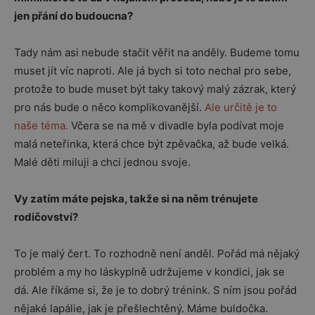
jen přání do budoucna?
Tady nám asi nebude stačit věřit na anděly. Budeme tomu
muset jít víc naproti. Ale já bych si toto nechal pro sebe,
protože to bude muset být taky takový malý zázrak, který
pro nás bude o něco komplikovanější.
Ale určitě je to
naše téma.
Včera se na mě v divadle byla podívat moje
malá neteřinka, která chce být zpěvačka, až bude velká.
Malé děti miluji a chci jednou svoje.
Vy zatím máte pejska, takže si na něm trénujete
rodičovství?
To je malý čert. To rozhodně není anděl. Pořád má nějaký
problém a my ho láskyplně udržujeme v kondici, jak se
dá. Ale říkáme si, že je to dobrý trénink. S ním jsou pořád
nějaké lapálie, jak je přešlechtěný. Máme buldočka.