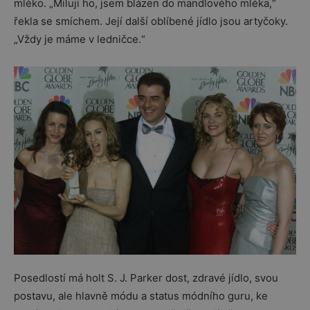
mléko. „Miluji ho, jsem blázen do mandlového mléka,“
řekla se smíchem. Její další oblíbené jídlo jsou artyčoky.
„Vždy je máme v ledničce.“
Posedlostí má holt S. J. Parker dost, zdravé jídlo, svou
postavu, ale hlavně módu a status módního guru, ke