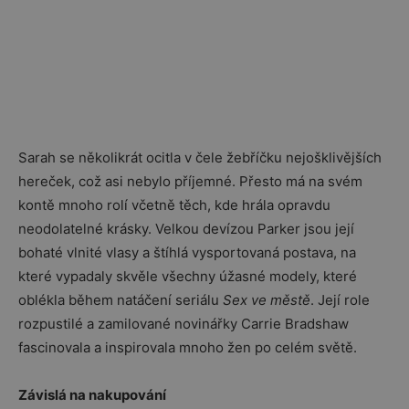
Sarah se několikrát ocitla v čele žebříčku nejošklivějších
hereček, což asi nebylo příjemné. Přesto má na svém
kontě mnoho rolí včetně těch, kde hrála opravdu
neodolatelné krásky. Velkou devízou Parker jsou její
bohaté vlnité vlasy a štíhlá vysportovaná postava, na
které vypadaly skvěle všechny úžasné modely, které
oblékla během natáčení seriálu
Sex ve městě
. Její role
rozpustilé a zamilované novinářky Carrie Bradshaw
fascinovala a inspirovala mnoho žen po celém světě.
Závislá na nakupování