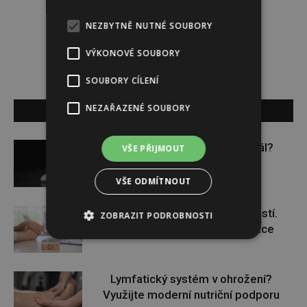
NEZBYTNĚ NUTNÉ SOUBORY
Redakce magazínu Instinkt.
VÝKONOVÉ SOUBORY
SOUBORY CÍLENÍ
NEZAŘAZENÉ SOUBORY
SOUVISEJÍCÍ ČLÁNKY
Budou se vraždit malé děti dál?
VŠE PŘIJMOUT
VŠE ODMÍTNOUT
Těhotenství není samozřejmostí.
ZOBRAZIT PODROBNOSTI
Pomáhá asistovaná reprodukce
Lymfatický systém v ohrožení?
Využijte moderní nutriční podporu