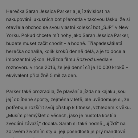
Herečka Sarah Jessica Parker a její závislost na
nakupování luxusních bot přerostla v takovou lásku, že si
otevřela obchod se svou vlastní kolekcí bot „SJP“ v New
Yorku. Pokud chcete mít nohy jako Sarah Jessica Parker,
budete muset začít chodit – a hodně. Třiapadesátiletá
herečka odhalila, kolik kroků denně dělá, a je to docela
impozantní výkon. Hvězda filmu
Rozvod
uvedla v
rozhovoru v roce 2016, že její denní cíl je 10 000 kroků –
ekvivalent přibližně 5 mil za den.
Parker také prozradila, že plavání a jízda na kajaku jsou
její oblíbené sporty, zejména v létě, ale uvědomuje si, že
potřebuje rozšířit svůj přístup k fitness, vzhledem k věku.
„Musím přemýšlet o věcech, jako je hustota kostí a
zvedání závaží,“ dodala. Sarah si také hodně „ujíždí“ na
zdravém životním stylu, její posedlostí je prý mandlové