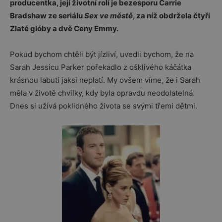
producentka, její životní rolí je bezesporu Carrie
Bradshaw ze seriálu
Sex ve městě
, za níž obdržela čtyři
Zlaté glóby a dvě Ceny Emmy.
Pokud bychom chtěli být jízliví, uvedli bychom, že na
Sarah Jessicu Parker pořekadlo z ošklivého káčátka
krásnou labutí jaksi neplatí. My ovšem víme, že i Sarah
měla v životě chvilky, kdy byla opravdu neodolatelná.
Dnes si užívá poklidného života se svými třemi dětmi.