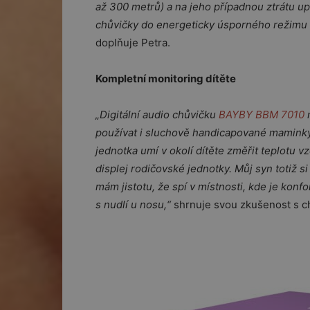
až 300 metrů) a na jeho případnou ztrátu up
chůvičky do energeticky úsporného režimu 
doplňuje Petra.
Kompletní monitoring dítěte
„Digitální audio chůvičku
BAYBY BBM 7010
m
používat i sluchově handicapované maminky. J
jednotka umí v okolí dítěte změřit teplotu 
displej rodičovské jednotky. Můj syn totiž s
mám jistotu, že spí v místnosti, kde je kon
s nudlí u nosu,“
shrnuje svou zkušenost s c