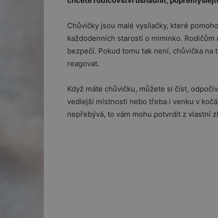
chcete rodičovství usnadnit, popřemýšlejt
Chůvičky jsou malé vysílačky, které pomoh
každodenních starostí o miminko. Rodičům nab
bezpečí. Pokud tomu tak není, chůvička na 
reagovat.
Když máte chůvičku, můžete si číst, odpočív
vedlejší místnosti nebo třeba i venku v kočá
nepřebývá, to vám mohu potvrdit z vlastní z