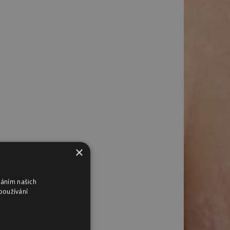
×
váním našich
používání