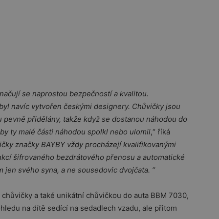
značují se naprostou bezpečností a kvalitou.
ý byl navíc vytvořen českými designery. Chůvičky jsou
ou pevně přidělány, takže když se dostanou náhodou do
y ty malé části náhodou spolkl nebo ulomil
,“ říká
vičky značky BAYBY vždy procházejí kvalifikovanými
nkcí šifrovaného bezdrátového přenosu a automatické
m jen svého syna, a ne sousedovic dvojčata. “
 chůvičky a také unikátní chůvičkou do auta BBM 7030,
ohledu na dítě sedící na sedadlech vzadu, ale přitom