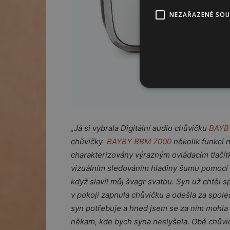
NEZAŘAZENÉ SO
„Já si vybrala Digitální audio chůvičku
BAYB
chůvičky
BAYBY BBM 7000
několik funkcí 
charakterizovány výrazným ovládacím tlačítk
vizuálním sledováním hladiny šumu pomocí LE
když slavil můj švagr svatbu. Syn už chtěl s
v pokoji zapnula chůvičku a odešla za spole
syn potřebuje a hned jsem se za ním mohla 
někam, kde bych syna neslyšela. Obě chůvičk