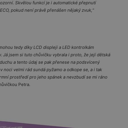
ozorní. Skvělou funkcí je i automatické přepnutí
ECO, pokud není právě přenášen nějaký zvuk,“
ohou tedy díky LCD displeji a LED kontrolkám
á jsem si tuto chůvičku vybrala i proto, že její dětská
vzduchu a tento údaj se pak přenese na podsvícený
i v noci velmi rád sundá pyžamo a odkope se, a i tak
formní prostředí pro jeho spánek a nevzbudí se mi ráno
hůvičkou Petra.