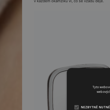
v každém okamžiku ví, co se vzadu děje.
Tyto webové
webových
NEZBYTNĚ NUTNÉ