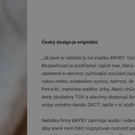
Český design je originální
„Já jsem si oblíbila ty od značky BAYBY. Vy
Bezpečnosti je podřízený i jejich tvar, kter
zaoblené a všechny vyčnívající součásti js
rukou mému zvídavému synovi, nehrozí, že b
Petra M., maminka malého Jirky
. Navíc chů
testy zkušebny TÜV a všechny disponují fu
volby volného kanálu DECT, takže v ní slyší
Nabídka firmy BAYBY zahrnuje audio i video
díky které není řidič rozptylován nutností p