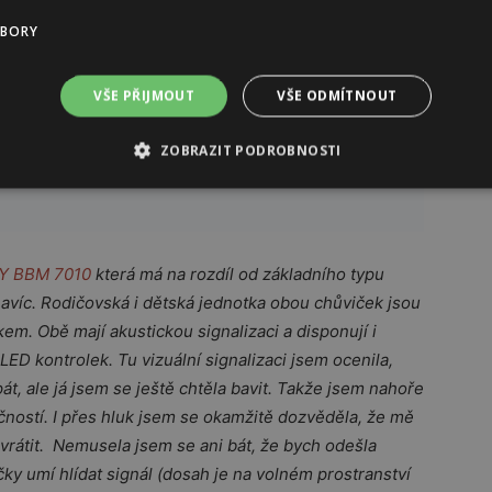
UBORY
VŠE PŘIJMOUT
VŠE ODMÍTNOUT
ZOBRAZIT PODROBNOSTI
Y BBM 7010
která má na rozdíl od základního typu
navíc. Rodičovská i dětská jednotka obou chůviček jsou
em. Obě mají akustickou signalizaci a disponují i
D kontrolek. Tu vizuální signalizaci jsem ocenila,
pát, ale já jsem se ještě chtěla bavit. Takže jsem nahoře
čností. I přes hluk jsem se okamžitě dozvěděla, že mě
vrátit. Nemusela jsem se ani bát, že bych odešla
y umí hlídat signál (dosah je na volném prostranství