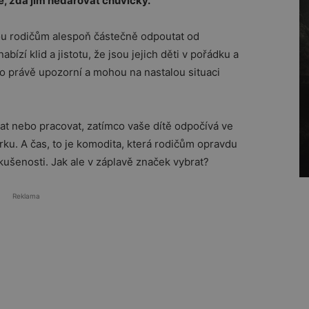
e, zda jim nedarovat chůvičky.
ou rodičům alespoň částečně odpoutat od
ízí klid a jistotu, že jsou jejich děti v pořádku a
to právě upozorní a mohou na nastalou situaci
at nebo pracovat, zatímco vaše dítě odpočívá ve
rku. A čas, to je komodita, která rodičům opravdu
kušenosti. Jak ale v záplavě značek vybrat?
Reklama