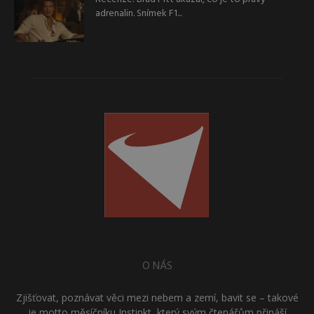
adrenalin. Snímek F1...
O NÁS
Zjišťovat, poznávat věci mezi nebem a zemí, bavit se – takové
je motto měsíčníku Instinkt, který svým čtenářům přináší