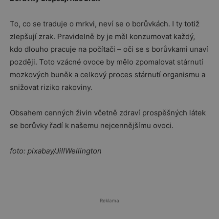
To, co se traduje o mrkvi, neví se o borůvkách. I ty totiž
zlepšují zrak. Pravidelně by je měl konzumovat každý,
kdo dlouho pracuje na počítači – oči se s borůvkami unaví
později. Toto vzácné ovoce by mělo zpomalovat stárnutí
mozkových buněk a celkový proces stárnutí organismu a
snižovat riziko rakoviny.
Obsahem cenných živin včetně zdraví prospěšných látek
se borůvky řadí k našemu nejcennějšímu ovoci.
foto: pixabay/JillWellington
Reklama