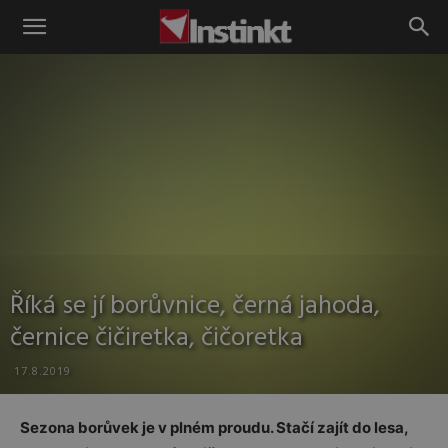
Instinkt
Říká se jí borůvnice, černá jahoda,
černice čičiretka, čičoretka
17.8.2019
Sezona borůvek je v plném proudu. Stačí zajít do lesa,