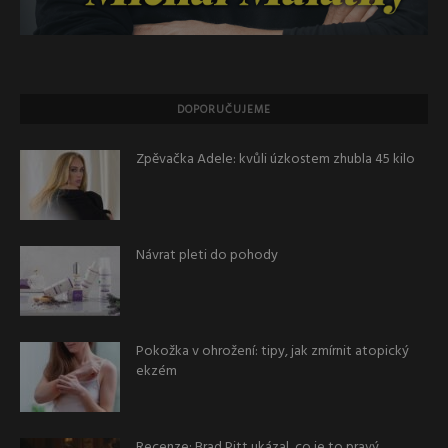
DOPORUČUJEME
Zpěvačka Adele: kvůli úzkostem zhubla 45 kilo
Návrat pleti do pohody
Pokožka v ohrožení: tipy, jak zmírnit atopický
ekzém
Recenze: Brad Pitt ukázal, co je to pravý