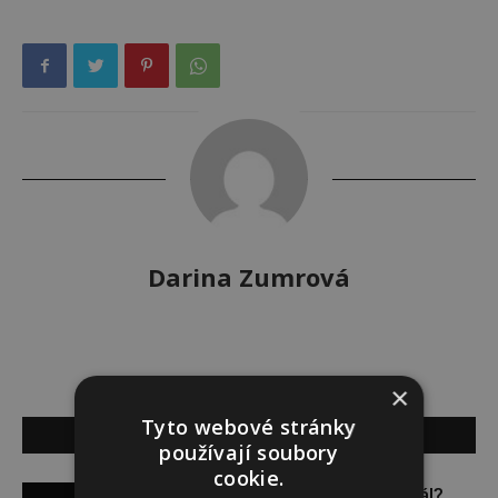
Darina Zumrová
×
Tyto webové stránky
SOUVISEJÍCÍ ČLÁNKY
používají soubory
cookie.
Budou se vraždit malé děti dál?