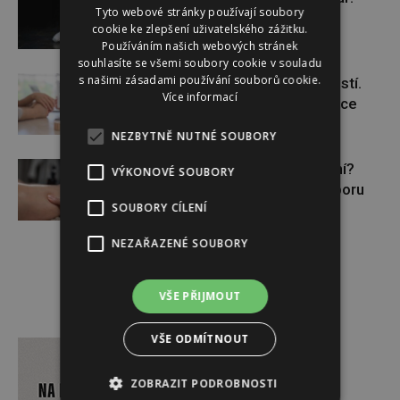
Tyto webové stránky používají soubory
cookie ke zlepšení uživatelského zážitku.
Používáním našich webových stránek
souhlasíte se všemi soubory cookie v souladu
s našimi zásadami používání souborů cookie.
Těhotenství není samozřejmostí.
Více informací
Pomáhá asistovaná reprodukce
NEZBYTNĚ NUTNÉ SOUBORY
Lymfatický systém v ohrožení?
VÝKONOVÉ SOUBORY
Využijte moderní nutriční podporu
SOUBORY CÍLENÍ
NEZAŘAZENÉ SOUBORY
VŠE PŘIJMOUT
Reklama
VŠE ODMÍTNOUT
ZOBRAZIT PODROBNOSTI