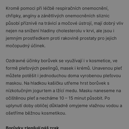
Kromě pomoci při léčbě respiračních onemocnění,
chřipky, angíny a zánětlivých onemocněních sliznic
působí příznivě na trávicí a močové ústrojí, mají dobrý vliv
nejen na snížení hladiny cholesterolu v krvi, ale jsou i
jemným prostředkem proti rakovině prostaty pro jejich
močopudný účinek.
Ozdravné účinky borůvek se využívají i v kosmetice, ve
formě pleťových peelingů, masek i krémů. Unavenou pleť
můžete potěšit i jednoduchou doma vyrobenou pleťovou
maskou. Na hladkou kašičku utřeme hrst borůvek s
nízkotučným jogurtem a lžící medu. Masku naneseme na
očištěnou pleť a necháme 10 – 15 minut působit. Po
uplynutí doby obličej důkladně omyjeme vlažnou vodou a
ošetříme běžnou kosmetikou.
Borůvky zlepšují náš zrak