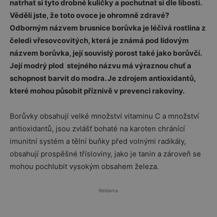
natrhat si tyto drobné kuličky a pochutnat si dle libosti.
Věděli jste, že toto ovoce je ohromně zdravé?
Odborným názvem brusnice borůvka je léčivá rostlina z
čeledi vřesovcovitých, která je známá pod lidovým
názvem borůvka, její souvislý porost také jako borůvčí.
Její modrý plod stejného názvu má výraznou chuť a
schopnost barvit do modra. Je zdrojem antioxidantů,
které mohou působit příznivě v prevenci rakoviny.
Borůvky obsahují velké množství vitaminu C a množství
antioxidantů, jsou zvlášť bohaté na karoten chránící
imunitní systém a tělní buňky před volnými radikály,
obsahují prospěšné třísloviny, jako je tanin a zároveň se
mohou pochlubit vysokým obsahem železa.
Reklama