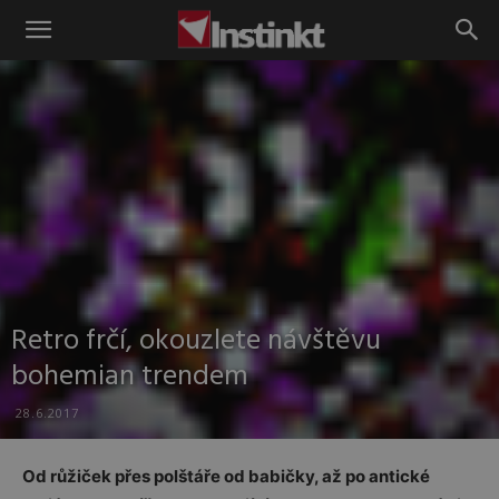
Instinkt
Retro frčí, okouzlete návštěvu
bohemian trendem
28.6.2017
Od růžiček přes polštáře od babičky, až po antické