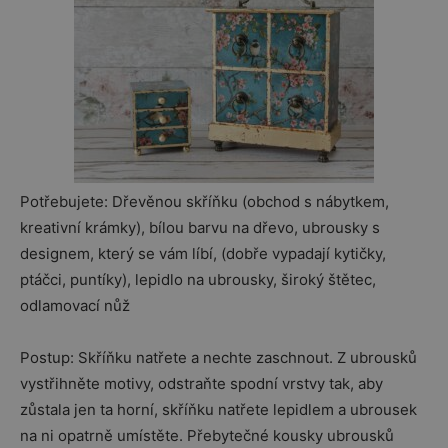
Potřebujete: Dřevěnou skříňku (obchod s nábytkem,
kreativní krámky), bílou barvu na dřevo, ubrousky s
designem, který se vám líbí, (dobře vypadají kytičky,
ptáčci, puntíky), lepidlo na ubrousky, široký štětec,
odlamovací nůž
Postup: Skříňku natřete a nechte zaschnout. Z ubrousků
vystřihněte motivy, odstraňte spodní vrstvy tak, aby
zůstala jen ta horní, skříňku natřete lepidlem a ubrousek
na ni opatrně umístěte. Přebytečné kousky ubrousků