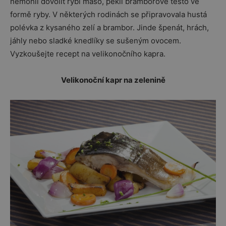
nemohli dovolit rybí maso, pekli bramborové těsto ve
formě ryby. V některých rodinách se připravovala hustá
polévka z kysaného zelí a brambor. Jinde špenát, hrách,
jáhly nebo sladké knedlíky se sušeným ovocem.
Vyzkoušejte recept na velikonočního kapra.
Velikonoční kapr na zelenině