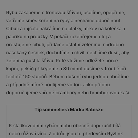
Rybu zakapeme citronovou šťávou, osolíme, opepříme,
vetřeme směs koření na ryby a necháme odpočinout.
Cibuli a rajčata nakrájíme na plátky, mrkev na kolečka a
papriku na proužky. V pekáči rozehřejeme olej a
orestujeme cibuli, přidáme ostatní zeleninu, nadrobno
nasekaný česnek, dochutíme a chvíli necháme dusit, aby
zelenina pustila šťávu. Poté vložíme odleželé porce
kapra, pekáč přikryjeme a 30 minut dusíme v troubě při
teplotě 150 stupňů. Během dušení rybu jednou obrátíme
a případně mírně podlijeme vodou. Jako přílohu
doporučujeme vařené brambory nebo bramborovou kaši.
Tip sommeliera Marka Babisze
K sladkovodním rybám mohu obecně doporučit bílá
nebo růžová vína. Z odrůd jsou to především Ryzlink