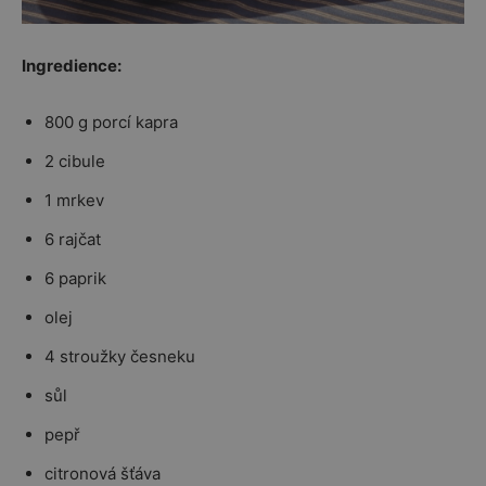
Ingredience:
800 g porcí kapra
2 cibule
1 mrkev
6 rajčat
6 paprik
olej
4 stroužky česneku
sůl
pepř
citronová šťáva