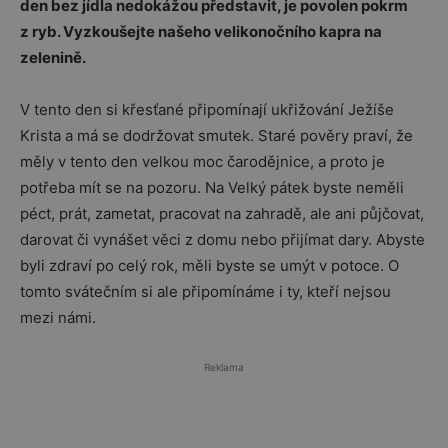
den bez jídla nedokážou představit, je povolen pokrm
z ryb. Vyzkoušejte našeho velikonočního kapra na
zelenině.
V tento den si křesťané připomínají ukřižování Ježíše
Krista a má se dodržovat smutek. Staré pověry praví, že
měly v tento den velkou moc čarodějnice, a proto je
potřeba mít se na pozoru. Na Velký pátek byste neměli
péct, prát, zametat, pracovat na zahradě, ale ani půjčovat,
darovat či vynášet věci z domu nebo přijímat dary. Abyste
byli zdraví po celý rok, měli byste se umýt v potoce. O
tomto svátečním si ale připomínáme i ty, kteří nejsou
mezi námi.
Reklama