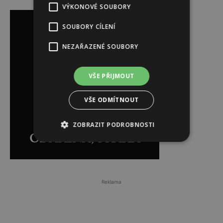
Reklama
VÝKONOVÉ SOUBORY
SOUBORY CÍLENÍ
NEZAŘAZENÉ SOUBORY
VŠE PŘIJMOUT
VŠE ODMÍTNOUT
ZOBRAZIT PODROBNOSTI
Reklama