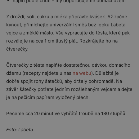
náplň podle chuti – my doporučujeme domácí džem
Z droždí, soli, cukru a mléka připravte kvásek. Až začne
kynout, přimíchejte univerzální směs bez lepku Labeta,
vejce a změklé máslo. Vše vypracujte do těsta, které pak
rozválejte na cca 1 cm tlustý plát. Rozkrájejte ho na
čtverečky.
Čtverečky z těsta naplňte dostatečnou dávkou domácího
džemu (recepty najdete u nás
na webu
). Důležité je
dobře spojit rohy šátečků, aby držely pohromadě. Na
závěr šátečky potřete jedním rozšlehaným vejcem a dejte
je na pečicím papírem vyložený plech.
Pečeme cca 20 minut ve vyhřáté troubě na 180 stupňů.
Foto: Labeta