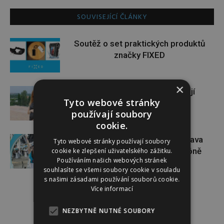
SOUVISEJÍCÍ ČLÁNKY
Soutěž o set praktických produktů
značky FIXED
×
Gabriela Soukalová se nebojí
Tyto webové stránky
sportovat ani v těhotenství
používají soubory
cookie.
Dopřejte si na Colours of Ostrava
Tyto webové stránky používají soubory
pauzu plnou zážitků v IQOS zóně
cookie ke zlepšení uživatelského zážitku.
Používáním našich webových stránek
souhlasíte se všemi soubory cookie v souladu
s našimi zásadami používání souborů cookie.
Více informací
NEZBYTNĚ NUTNÉ SOUBORY