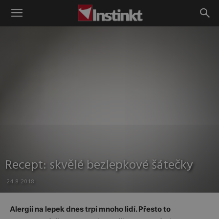
Instinkt
Recept: skvělé bezlepkové šátečky
24.8.2018
Alergií na lepek dnes trpí mnoho lidí. Přesto to