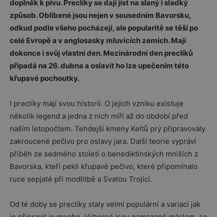
doplněk k pivu. Preclíky se dají jíst na slaný i sladký
způsob. Oblíbené jsou nejen v sousedním Bavorsku,
odkud podle všeho pocházejí, ale popularitě se těší po
celé Evropě a v anglosasky mluvících zemích. Mají
dokonce i svůj vlastní den. Mezinárodní den preclíků
připadá na 26. dubna a oslavit ho lze upečením této
křupavé pochoutky.
I preclíky mají svou historii. O jejich vzniku existuje
několik legend a jedna z nich míří až do období před
naším letopočtem. Tehdejší kmeny Keltů prý připravovaly
zakroucené pečivo pro oslavy jara. Další teorie vypráví
příběh ze sedmého století o benediktinských mniších z
Bavorska, kteří pekli křupavé pečivo, které připomínalo
ruce sepjaté při modlitbě a Svatou Trojici.
Od té doby se preclíky staly velmi populární a variací jak
je připravit je mnoho. Výborné jsou namazané máslem, se