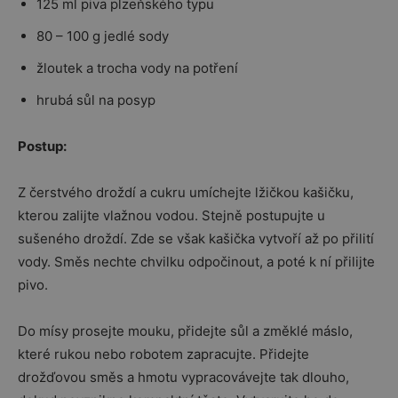
125 ml piva plzeňského typu
80 – 100 g jedlé sody
žloutek a trocha vody na potření
hrubá sůl na posyp
Postup:
Z čerstvého droždí a cukru umíchejte lžičkou kašičku,
kterou zalijte vlažnou vodou. Stejně postupujte u
sušeného droždí. Zde se však kašička vytvoří až po přilití
vody. Směs nechte chvilku odpočinout, a poté k ní přilijte
pivo.
Do mísy prosejte mouku, přidejte sůl a změklé máslo,
které rukou nebo robotem zapracujte. Přidejte
drožďovou směs a hmotu vypracovávejte tak dlouho,