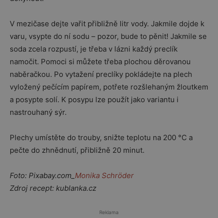
V mezičase dejte vařit přibližně litr vody. Jakmile dojde k
varu, vsypte do ní sodu – pozor, bude to pěnit! Jakmile se
soda zcela rozpustí, je třeba v lázni každý preclík
namočit. Pomoci si můžete třeba plochou děrovanou
naběračkou. Po vytažení preclíky pokládejte na plech
vyložený pečícím papírem, potřete rozšlehaným žloutkem
a posypte solí. K posypu lze použít jako variantu i
nastrouhaný sýr.
Plechy umístěte do trouby, snižte teplotu na 200 °C a
pečte do zhnědnutí, přibližně 20 minut.
Foto: Pixabay.com_
Monika Schröder
Zdroj recept: kublanka.cz
Reklama