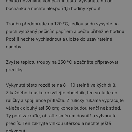
dokud nevznikne kompaktní těsto. Vytvarujte ho do
bochánku a nechte alespoň 1,5 hodiny kynout.
Troubu předehřejte na 120 °C, jedlou sodu vysypte na
plech vyložený pečícím papírem a pečte přibližně hodinu.
Poté ji nechte vychladnout a uložte do uzavíratelné
nádoby.
Zvyšte teplotu trouby na 250 °C a začněte připravovat
preclíky.
Vykynuté těsto rozdělte na 8 – 10 stejně velkých dílů.
Z každého kousku rozválejte obdélník, ten srolujte do
ruličky a spoj lehce přitlačte. Z ruličky rukama vypracujte
váleček dlouhý asi 50 cm; konce budou tenčí než střed.
Ty poté zakruťte, obraťte směrem dovnitř a vytvarujte
preclík. Ten zakryjte vlhkou utěrkou a nechte ještě
dokynout.