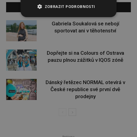
ZOBRAZIT PODROBNOSTI
SOUVISEJÍCÍ ČLÁNKY
Gabriela Soukalová se nebojí
sportovat ani v těhotenství
Dopřejte si na Colours of Ostrava
pauzu plnou zážitků v IQOS zóně
Dánský řetězec NORMAL otevírá v
České republice své první dvě
prodejny
Reklama