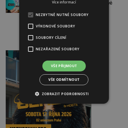
Více informací
České republice své první dvě
prodejny
NEZBYTNĚ NUTNÉ SOUBORY
VÝKONOVÉ SOUBORY
SOUBORY CÍLENÍ
Reklama
NEZAŘAZENÉ SOUBORY
VŠE PŘIJMOUT
VŠE ODMÍTNOUT
ZOBRAZIT PODROBNOSTI