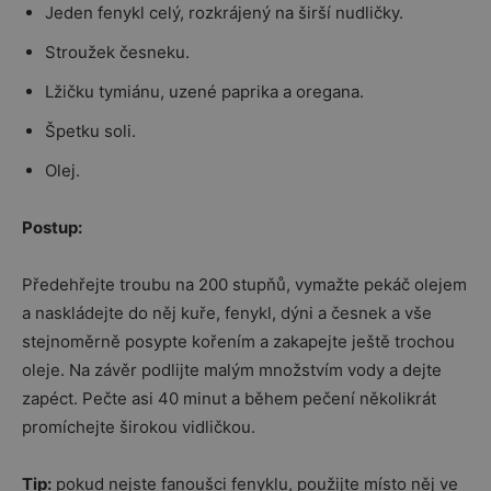
Jeden fenykl celý, rozkrájený na širší nudličky.
Stroužek česneku.
Lžičku tymiánu, uzené paprika a oregana.
Špetku soli.
Olej.
Postup:
Předehřejte troubu na 200 stupňů, vymažte pekáč olejem
a naskládejte do něj kuře, fenykl, dýni a česnek a vše
stejnoměrně posypte kořením a zakapejte ještě trochou
oleje. Na závěr podlijte malým množstvím vody a dejte
zapéct. Pečte asi 40 minut a během pečení několikrát
promíchejte širokou vidličkou.
Tip:
pokud nejste fanoušci fenyklu, použijte místo něj ve