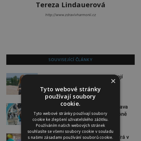
Tereza Lindauerová
http://www.zdravivharmonii.cz
SOUVISEJÍCÍ ČLÁNKY
Gabriela Soukalová se nebojí
×
sportovat ani v těhotenství
Tyto webové stránky
používají soubory
cookie.
Dopřejte si na Colours of Ostrava
Tyto webové stránky používají soubory
pauzu plnou zážitků v IQOS zóně
cookie ke zlepšení uživatelského zážitku.
Používáním našich webových stránek
souhlasíte se všemi soubory cookie v souladu
Dánský řetězec NORMAL otevírá v
s našimi zásadami používání souborů cookie.