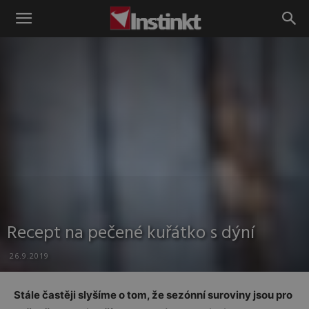
Instinkt
Recept na pečené kuřátko s dýní
26.9.2019
Stále častěji slyšíme o tom, že sezónní suroviny jsou pro