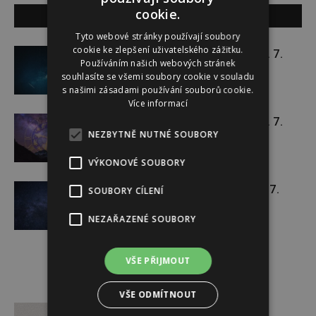
cookie.
SOUVISEJÍCÍ ČLÁNKY
Tyto webové stránky používají soubory
cookie ke zlepšení uživatelského zážitku.
Týdenní horoskop 20. 7. – 26. 7.
Používáním našich webových stránek
souhlasíte se všemi soubory cookie v souladu
s našimi zásadami používání souborů cookie.
Více informací
Týdenní horoskop 13. 7. – 19. 7.
NEZBYTNĚ NUTNÉ SOUBORY
VÝKONOVÉ SOUBORY
Týdenní horoskop 6. 7. – 12. 7.
SOUBORY CÍLENÍ
NEZAŘAZENÉ SOUBORY
VŠE PŘIJMOUT
VŠE ODMÍTNOUT
Reklama