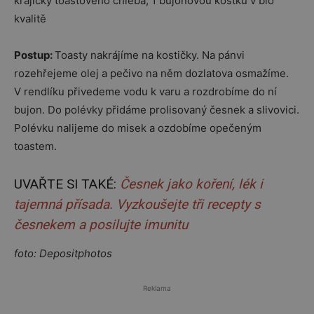
krajíčky toastového chleba, 1 bujonovou kostku v bio
kvalitě
Postup:
Toasty nakrájíme na kostičky. Na pánvi
rozehřejeme olej a pečivo na něm dozlatova osmažíme.
V rendlíku přivedeme vodu k varu a rozdrobíme do ní
bujon. Do polévky přidáme prolisovaný česnek a slivovici.
Polévku nalijeme do misek a ozdobíme opečeným
toastem.
UVAŘTE SI TAKÉ:
Česnek jako koření, lék i
tajemná přísada. Vyzkoušejte tři recepty s
česnekem a posilujte imunitu
foto: Depositphotos
Reklama