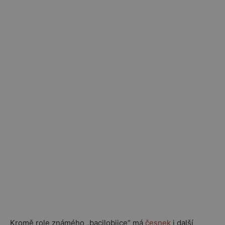
Kromě role známého „bacilobijce“ má
česnek
i další