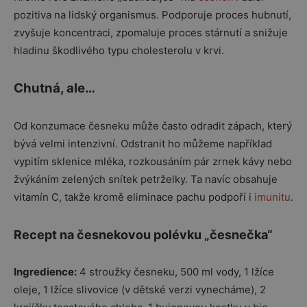
pozitiva na lidský organismus. Podporuje proces hubnutí,
zvyšuje koncentraci, zpomaluje proces stárnutí a snižuje
hladinu škodlivého typu cholesterolu v krvi.
Chutná, ale…
Od konzumace česneku může často odradit zápach, který
bývá velmi intenzivní. Odstranit ho můžeme například
vypitím sklenice mléka, rozkousáním pár zrnek kávy nebo
žvýkáním zelených snítek petrželky. Ta navíc obsahuje
vitamín C, takže kromě eliminace pachu podpoří i
imunitu
.
Recept na česnekovou polévku „česnečka“
Ingredience:
4 stroužky česneku, 500 ml vody, 1 lžíce
oleje, 1 lžíce slivovice (v dětské verzi vynecháme), 2