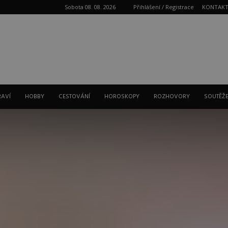
Sobota 08. 08. 2026
Přihlášení / Registrace
KONTAK
Reklama
RAVÍ
HOBBY
CESTOVÁNÍ
HOROSKOPY
ROZHOVORY
SOUTĚŽ