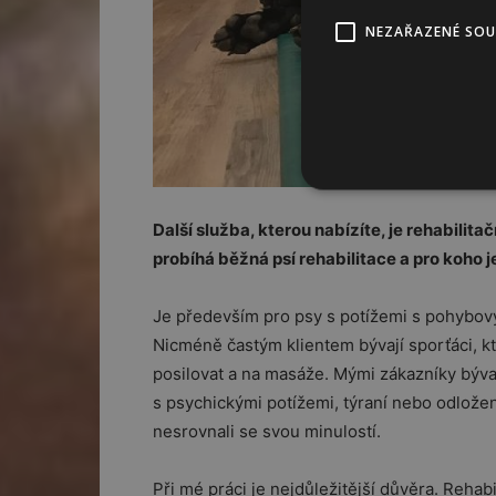
NEZAŘAZENÉ SO
Další služba, kterou nabízíte, je rehabili
probíhá běžná psí rehabilitace a pro koho 
Je především pro psy s potížemi s pohybo
Nicméně častým klientem bývají sporťáci, kte
posilovat a na masáže. Mými zákazníky bývají
s psychickými potížemi, týraní nebo odložení
nesrovnali se svou minulostí.
Při mé práci je nejdůležitější důvěra. Rehabi