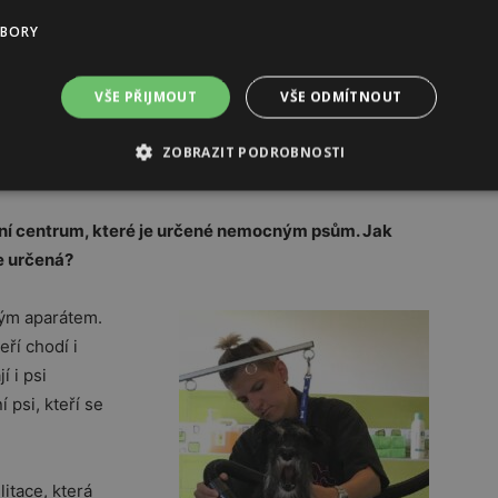
UBORY
VŠE PŘIJMOUT
VŠE ODMÍTNOUT
ZOBRAZIT PODROBNOSTI
tační centrum, které je určené nemocným psům. Jak
je určená?
vým aparátem.
ří chodí i
 i psi
 psi, kteří se
litace, která