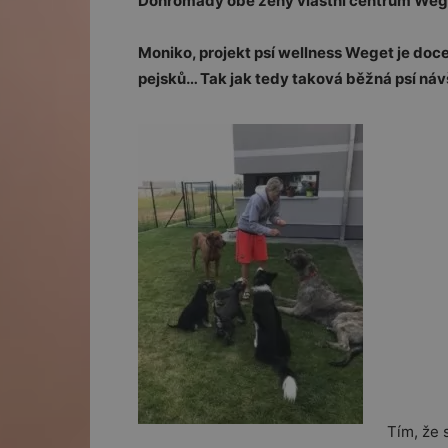
Dohromady obě ženy vlastní centrum Wege
Moniko, projekt psí wellness Weget je docel
pejsků… Tak jak tedy taková běžná psí ná
Tím, že s