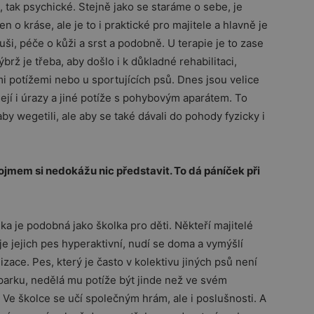
, tak psychické. Stejně jako se staráme o sebe, je
n o kráse, ale je to i praktické pro majitele a hlavně je
uši, péče o kůži a srst a podobně. U terapie je to zase
brž je třeba, aby došlo i k důkladné rehabilitaci,
i potížemi nebo u sportujících psů. Dnes jsou velice
ejí i úrazy a jiné potíže s pohybovým aparátem. To
by wegetili, ale aby se také dávali do pohody fyzicky i
ojmem si nedokážu nic představit. To dá páníček při
ka je podobná jako školka pro děti. Někteří majitelé
je jejich pes hyperaktivní, nudí se doma a vymýšlí
zace. Pes, který je často v kolektivu jiných psů není
arku, nedělá mu potíže být jinde než ve svém
 Ve školce se učí společným hrám, ale i poslušnosti. A