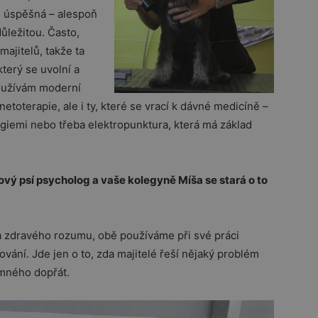
iš úspěšná – alespoň
ůležitou. Často,
majitelů, takže ta
který se uvolní a
oužívám moderní
toterapie, ale i ty, které se vrací k dávné medicíně –
rgiemi nebo třeba elektropunktura, která má základ
kový psí psycholog a vaše kolegyně Míša se stará o to
e a zdravého rozumu, obě používáme při své práci
vání. Jde jen o to, zda majitelé řeší nějaký problém
emného dopřát.