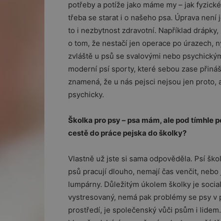
potřeby a potíže jako máme my – jak fyzické
třeba se starat i o našeho psa. Úprava není je
to i nezbytnost zdravotní. Například drápky, 
o tom, že nestačí jen operace po úrazech, ný
zvláště u psů se svalovými nebo psychickým
moderní psí sporty, které sebou zase přináš
znamená, že u nás pejsci nejsou jen proto, a
psychicky.
Školka pro psy – psa mám, ale pod tímhle p
cestě do práce pejska do školky?
Vlastně už jste si sama odpověděla. Psí škol
psů pracují dlouho, nemají čas venčit, nebo 
lumpárny. Důležitým úkolem školky je sociali
vystresovaný, nemá pak problémy se psy v p
prostředí, je společenský vůči psům i lidem.