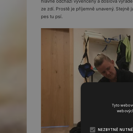
hlavně odchází vyvenčený a doslova vyřád
ze zdí. Prostě je příjemně unavený. Stejně 
pes tu psí.
Tyto webové
webových
NEZBYTNĚ NUTNÉ