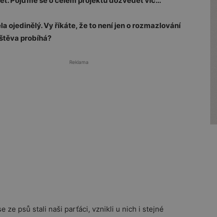
t. Pojďme se o celém projektu dozvědět víc…
a ojedinělý. Vy říkáte, že to není jen o rozmazlování
vštěva probíhá?
Reklama
e ze psů stali naši parťáci, vznikli u nich i stejné