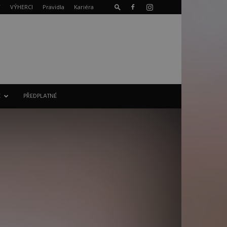
T
VÝHERCI
Pravidla
Kariéra
E
PŘEDPLATNÉ