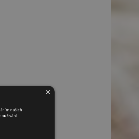
×
váním našich
používání