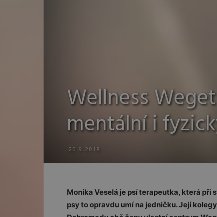
Wellness Weget
mentální i fyzick
20.9.2018
Monika Veselá je psí terapeutka, která při
psy to opravdu umí na jedničku. Její koleg