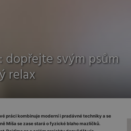
: dopřejte svým psům
ý relax
 své práci kombinuje moderní i pradávné techniky a se
yně Míša se zase stará o fyzické blaho mazlíčků.