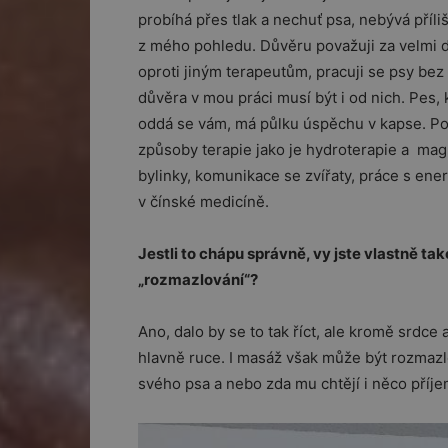
probíhá přes tlak a nechuť psa, nebývá příl
z mého pohledu. Důvěru považuji za velmi d
oproti jiným terapeutům, pracuji se psy bez 
důvěra v mou práci musí být i od nich. Pes, 
oddá se vám, má půlku úspěchu v kapse. P
způsoby terapie jako je hydroterapie a magne
bylinky, komunikace se zvířaty, práce s ene
v čínské medicíně.
Jestli to chápu správně, vy jste vlastně ta
„rozmazlování“?
Ano, dalo by se to tak říct, ale kromě srdc
hlavně ruce. I masáž však může být rozmazlo
svého psa a nebo zda mu chtějí i něco příj