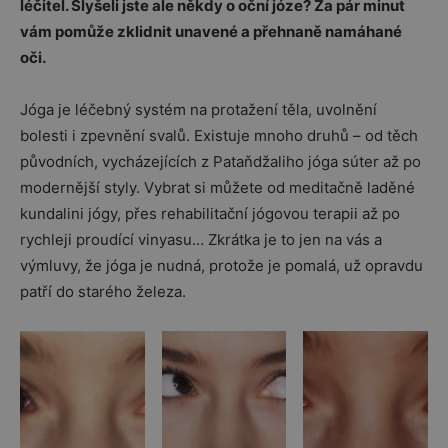
léčitel. Slyšeli jste ale někdy o oční józe? Za pár minut
vám pomůže zklidnit unavené a přehnaně namáhané
oči.
Jóga je léčebný systém na protažení těla, uvolnění
bolesti i zpevnění svalů. Existuje mnoho druhů – od těch
původních, vycházejících z Pataňdžaliho jóga súter až po
modernější styly. Vybrat si můžete od meditačně laděné
kundalini jógy, přes rehabilitační jógovou terapii až po
rychleji proudící vinyasu… Zkrátka je to jen na vás a
výmluvy, že jóga je nudná, protože je pomalá, už opravdu
patří do starého železa.