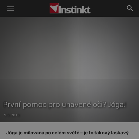
Instinkt
První pomoc pro unavené oči? Jóga!
9.8.2018
Jóga je milovaná po celém světě – je to takový laskavý