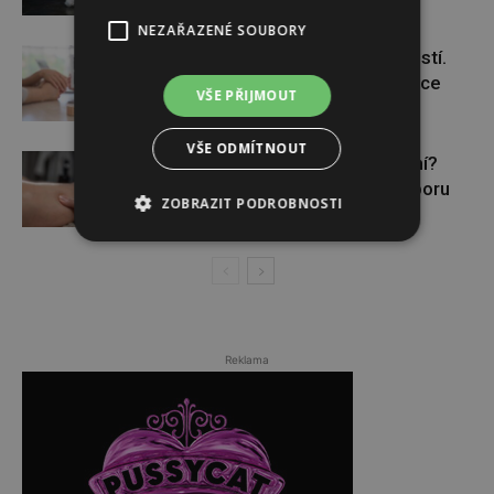
NEZAŘAZENÉ SOUBORY
Těhotenství není samozřejmostí.
Pomáhá asistovaná reprodukce
VŠE PŘIJMOUT
VŠE ODMÍTNOUT
Lymfatický systém v ohrožení?
Využijte moderní nutriční podporu
ZOBRAZIT PODROBNOSTI
Reklama