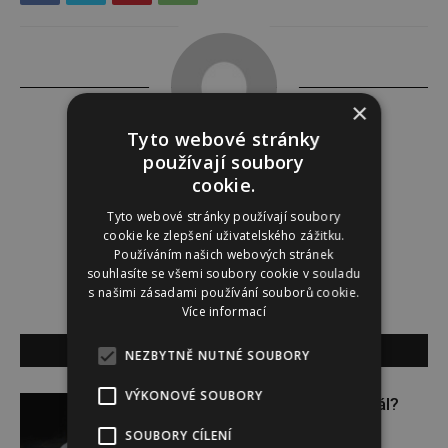
×
Tyto webové stránky
používají soubory
Tereza Lindauerová
cookie.
http://www.zdravivharmonii.cz
Tyto webové stránky používají soubory
cookie ke zlepšení uživatelského zážitku.
Používáním našich webových stránek
souhlasíte se všemi soubory cookie v souladu
s našimi zásadami používání souborů cookie.
Více informací
SOUVISEJÍCÍ ČLÁNKY
NEZBYTNĚ NUTNÉ SOUBORY
VÝKONOVÉ SOUBORY
Budou se vraždit malé děti dál?
SOUBORY CÍLENÍ