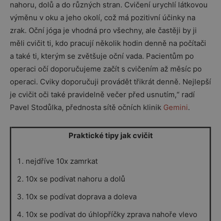
nahoru, dolů a do různých stran. Cvičení urychlí látkovou
výměnu v oku a jeho okolí, což má pozitivní účinky na
zrak. Oční jóga je vhodná pro všechny, ale častěji by ji
měli cvičit ti, kdo pracují několik hodin denně na počítači
a také ti, kterým se zvětšuje oční vada. Pacientům po
operaci očí doporučujeme začít s cvičením až měsíc po
operaci. Cviky doporučuji provádět třikrát denně. Nejlepší
je cvičit oči také pravidelně večer před usnutím,“ radí
Pavel Stodůlka, přednosta sítě očních klinik
Gemini
.
Praktické tipy jak cvičit
nejdříve 10x zamrkat
10x se podívat nahoru a dolů
10x se podívat doprava a doleva
10x se podívat do úhlopříčky zprava nahoře vlevo