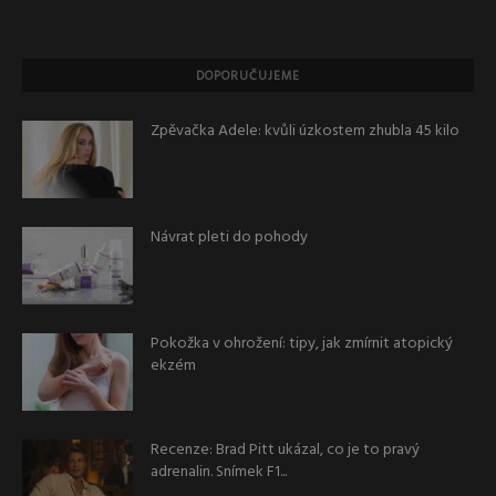
DOPORUČUJEME
Zpěvačka Adele: kvůli úzkostem zhubla 45 kilo
Návrat pleti do pohody
Pokožka v ohrožení: tipy, jak zmírnit atopický
ekzém
Recenze: Brad Pitt ukázal, co je to pravý
adrenalin. Snímek F1...