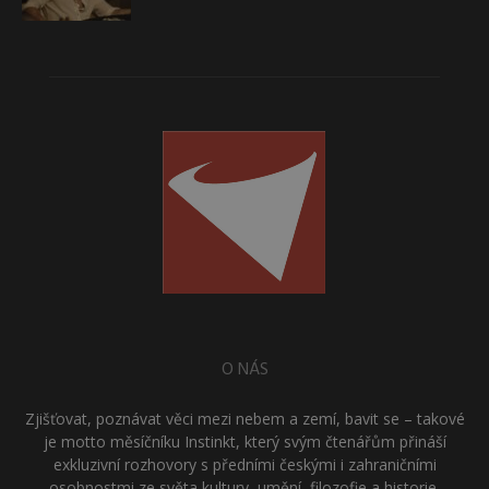
O NÁS
Zjišťovat, poznávat věci mezi nebem a zemí, bavit se – takové
je motto měsíčníku Instinkt, který svým čtenářům přináší
exkluzivní rozhovory s předními českými i zahraničními
osobnostmi ze světa kultury, umění, filozofie a historie.