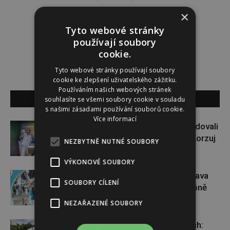
×
Lucie Šáleová
Tyto webové stránky
používají soubory
cookie.
Tyto webové stránky používají soubory
cookie ke zlepšení uživatelského zážitku.
Používáním našich webových stránek
SOUVISEJÍCÍ ČLÁNKY
souhlasíte se všemi soubory cookie v souladu
s našimi zásadami používání souborů cookie.
Více informací
Paulie Garand a Slávek Pham bodovali
na Colours of Ostrava. Projekt Korzuj
NEZBYTNĚ NUTNÉ SOUBORY
za snem pokračuje dál
VÝKONOVÉ SOUBORY
Dopřejte si na Colours of Ostrava
SOUBORY CÍLENÍ
pauzu plnou zážitků v IQOS zóně
NEZAŘAZENÉ SOUBORY
Nová tvář talk show ve Varech: