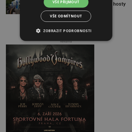
VŠE PŘIJMOUT
Dominik Vršanský přivítal známé hosty
VŠE ODMÍTNOUT
ZOBRAZIT PODROBNOSTI
Reklama