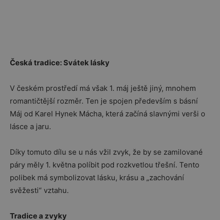
Česká tradice: Svátek lásky
V českém prostředí má však 1. máj ještě jiný, mnohem
romantičtější rozměr. Ten je spojen především s básní
Máj
od
Karel Hynek Mácha
, která začíná slavnými verši o
lásce a jaru.
Díky tomuto dílu se u nás vžil zvyk, že by se zamilované
páry měly 1. května políbit pod rozkvetlou třešní. Tento
polibek má symbolizovat lásku, krásu a „zachování
svěžesti“ vztahu.
Tradice a zvyky