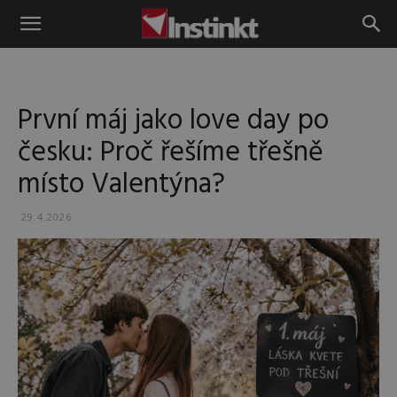
Instinkt
První máj jako love day po
česku: Proč řešíme třešně
místo Valentýna?
29.4.2026