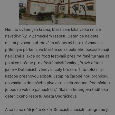
Není to ovšem jen krčma, která sem láká velké i malé
návštěvníky. V Zámeckém resortu Dětenice najdete i
místní pivovar a především nádherný barokní zámek s
přilehlým parkem, ve kterém se za pěkného počasí konají
nejrůznější akce od food festivalů přes rytířské turnaje až
po akce určené pro dětské návštěvníky. „Právě dětem
jsme v Dětenicích věnovali celý březen. Ti tu totiž mají
každou březnovou sobotu vstup na čarodějnou prohlídku
do zámku a do našeho pivovaru zcela zdarma. Podmínkou
je pouze věk do patnácti let,“ říká marketingová ředitelka
dětenického resortu Aneta Ondráčková.
A co tu na děti ještě čeká? Součástí speciální programu je