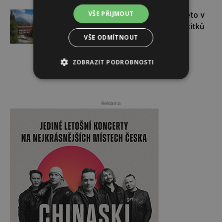
VŠE PŘIJMOUT
Úchvatná příroda i adrenalin. Léto v
Tatrách nabízí celou paletu zážitků
VŠE ODMÍTNOUT
ZOBRAZIT PODROBNOSTI
Reklama