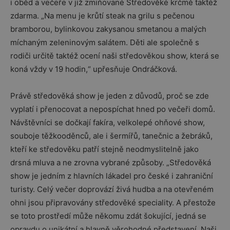
i oběd a večeře v již zmiňované Středověké krčmě taktéž
zdarma. „Na menu je krůtí steak na grilu s pečenou
bramborou, bylinkovou zakysanou smetanou a malých
míchaným zeleninovým salátem. Děti ale společně s
rodiči určitě taktéž ocení naši středověkou show, která se
koná vždy v 19 hodin,“ upřesňuje Ondráčková.
Právě středověká show je jeden z důvodů, proč se zde
vyplatí i přenocovat a nepospíchat hned po večeři domů.
Návštěvníci se dočkají fakíra, velkolepé ohňové show,
souboje těžkooděnců, ale i šermířů, tanečnic a žebráků,
kteří ke středověku patří stejně neodmyslitelně jako
drsná mluva a ne zrovna vybrané způsoby. „Středověká
show je jedním z hlavních lákadel pro české i zahraniční
turisty. Celý večer doprovází živá hudba a na otevřeném
ohni jsou připravovány středověké speciality. A přestože
se toto prostředí může někomu zdát šokující, jedná se
opravdu o unikátní a hlavně věrohodné představení. Naši