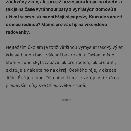
záchvěvy zimy, ale jaro již bezesporu klepe na dveře, a
tak je na čase vytáhnout paty z vyhřátých domovů a
užívat si první sluneční hřejivé paprsky. Kam ale vyrazit
s celou rodinou? Máme pro vás tip na víkendové
radovánky.
Nejtěžším úkolem je totiž většinou vymyslet takový výlet,
kde se budou bavit všichni bez rozdílu. Ovšem místo,
které v sobě skýtá zábavu jak pro rodiče, tak pro děti,
existuje a najdete ho na okraji Českého ráje, v okrese
Jičín. Řeč je o obci Dětenice, která je veřejnosti známá
především díky své Středověké krčmě.
Reklama