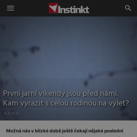
Instinkt
První jarní víkendy jsou před námi.
Kam vyrazit s celou rodinou na výlet?
6.4.2019
Možná nás v blízké době ještě čekají nějaké poslední