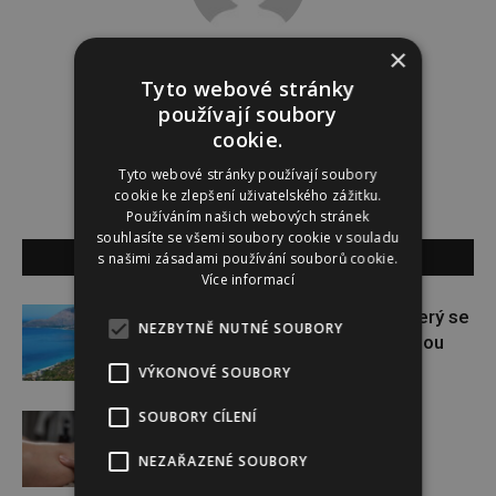
×
Redakce
Tyto webové stránky
používají soubory
Redakce magazínu Instinkt.
cookie.
Tyto webové stránky používají soubory
cookie ke zlepšení uživatelského zážitku.
Používáním našich webových stránek
souhlasíte se všemi soubory cookie v souladu
SOUVISEJÍCÍ ČLÁNKY
s našimi zásadami používání souborů cookie.
Více informací
Albánie: Skrytý klenot Evropy, který se
NEZBYTNĚ NUTNÉ SOUBORY
stává novou turistickou hvězdou
VÝKONOVÉ SOUBORY
SOUBORY CÍLENÍ
Šetrná detoxikace lymfy
NEZAŘAZENÉ SOUBORY