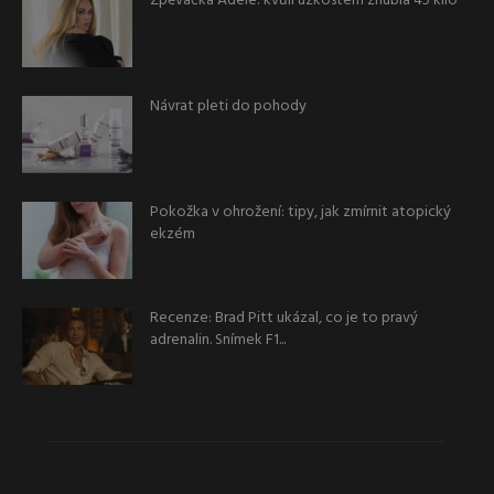
Zpěvačka Adele: kvůli úzkostem zhubla 45 kilo
Návrat pleti do pohody
Pokožka v ohrožení: tipy, jak zmírnit atopický
ekzém
Recenze: Brad Pitt ukázal, co je to pravý
adrenalin. Snímek F1...