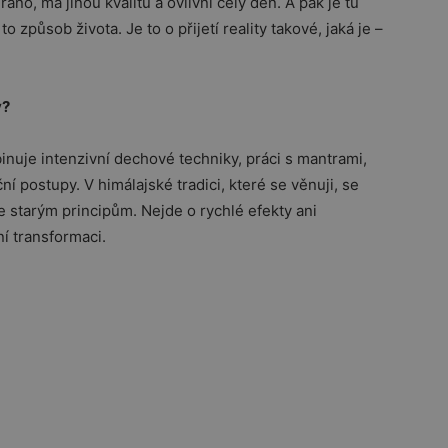
ráno, má jinou kvalitu a ovlivní celý den. A pak je tu
to způsob života. Je to o přijetí reality takové, jaká je –
y?
inuje intenzivní dechové techniky, práci s mantrami,
ní postupy. V himálajské tradici, které se věnuji, se
 starým principům. Nejde o rychlé efekty ani
ní transformaci.