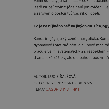
Velmi důležitý je ranní čas – cokoli uděláme 
ještě hlubší rovina: jóga není jen cvičení. Je 
a zároveň o postoji tvůrce, nikoli oběti.
Co je na ní jiného než na jiných druzích jóg
Kundalini jóga je výrazně energetická. Komb
dynamické i statické části a hluboké meditač
pracuje velmi systematicky a s respektem ke
dramatické zážitky, ale o dlouhodobou vnitř
AUTOR: LUCIE ŠALÉOVÁ
FOTO: HANA PEKHART CUKROVÁ
TÉMA:
ČASOPIS INSTINKT