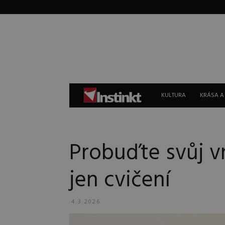
Instinkt
KULTURA
KRÁSA A
Probuďte svůj vn
jen cvičení
4.3.2026