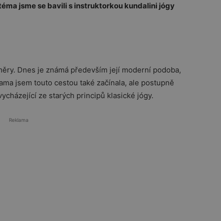
téma jsme se bavili s instruktorkou kundalini jógy
směry. Dnes je známá především její moderní podoba,
 sama jsem touto cestou také začínala, ale postupně
vycházející ze starých principů klasické jógy.
Reklama