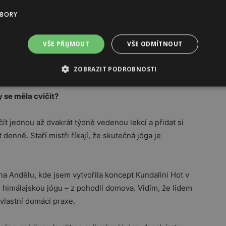
 do jógového studia?
UBORY
Kundalini jóga pracuje s energií a je potřeba
l ale vede tak, aby se člověk postupně stal
VŠE PŘIJMOUT
VŠE ODMÍTNOUT
je intuice – a člověk ví, co jeho tělo a energie
ZOBRAZIT PODROBNOSTI
cí a vlastní krátké domácí praxe.
y se měla cvičit?
ačít jednou až dvakrát týdně vedenou lekcí a přidat si
denně. Staří mistři říkají, že skutečná jóga je
a Andělu, kde jsem vytvořila koncept Kundalini Hot v
 himálajskou jógu – z pohodlí domova. Vidím, že lidem
vlastní domácí praxe.