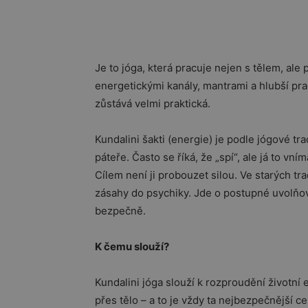
Je to jóga, která pracuje nejen s tělem, al
energetickými kanály, mantrami a hlubší pra
zůstává velmi praktická.
Kundalini šakti (energie) je podle jógové tra
páteře. Často se říká, že „spí“, ale já to vn
Cílem není ji probouzet silou. Ve starých tr
zásahy do psychiky. Jde o postupné uvolňov
bezpečně.
K čemu slouží?
Kundalini jóga slouží k rozproudění životní
přes tělo – a to je vždy ta nejbezpečnější 