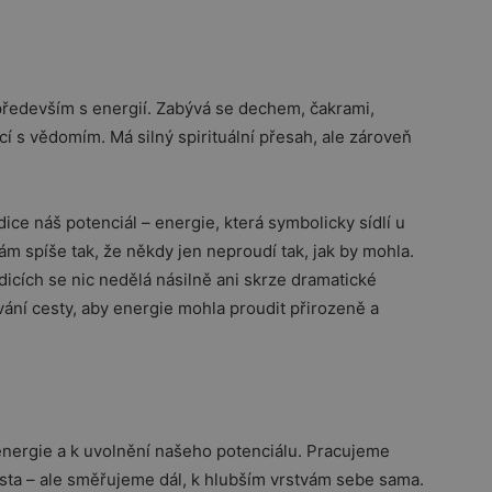
e především s energií. Zabývá se dechem, čakrami,
cí s vědomím. Má silný spirituální přesah, ale zároveň
dice náš potenciál – energie, která symbolicky sídlí u
ímám spíše tak, že někdy jen neproudí tak, jak by mohla.
adicích se nic nedělá násilně ani skrze dramatické
ání cesty, aby energie mohla proudit přirozeně a
 energie a k uvolnění našeho potenciálu. Pracujeme
cesta – ale směřujeme dál, k hlubším vrstvám sebe sama.