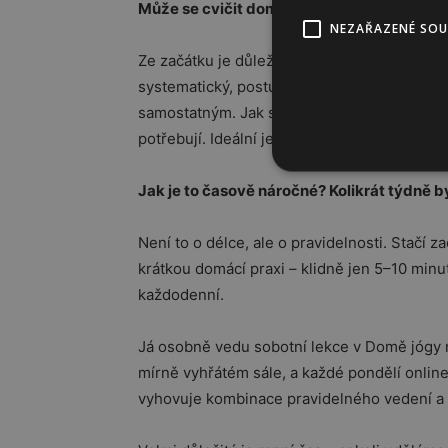
Může se cvičit doma, nebo je nutné chodit
NEZAŘAZENÉ SO
Ze začátku je důležité mít dobrého učitele. 
systematický, postupný přístup. Dobrý učite
samostatným. Jak se prohlubuje praxe, zesilu
potřebují. Ideální je kombinace vedených lek
Jak je to časově náročné? Kolikrát týdně b
Není to o délce, ale o pravidelnosti. Stačí z
krátkou domácí praxi – klidně jen 5–10 minut 
každodenní.
Já osobně vedu sobotní lekce v Domě jógy n
mírně vyhřátém sále, a každé pondělí online
vyhovuje kombinace pravidelného vedení a 