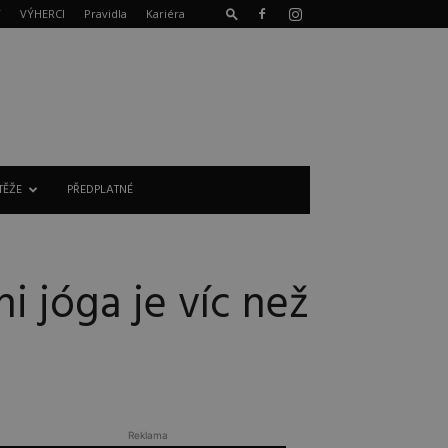
T
VÝHERCI
Pravidla
Kariéra
TĚŽE
PŘEDPLATNÉ
i jóga je víc než
Reklama