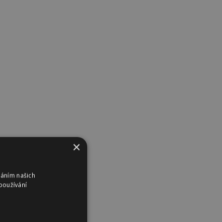
×
váním našich
používání