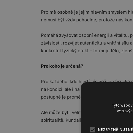
Pro mě osobně je jejím hlavním smyslem hle
nemusí být vždy pohodlné, protože nás konfr
Pomáhá zvyšovat osobní energii a vitalitu, p
závislosti, rozvíjet autenticitu a vnitřní sí
konkrétní fyzický efekt – formuje tělo, zle
Pro koho je určená?
Pro každého, kdo hledá víc než jen fyzické cv
na kondici, ale i na své psychice, energii a
postupně je proměňovat.
Tyto webové
webových
Ale může být i velmi praktická – někdo přijde 
spiritualitě. Kundalini jóga dokáže obsáhnou
NEZBYTNĚ NUTNÉ