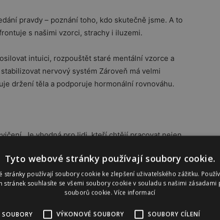
dání pravdy – poznání toho, kdo skutečně jsme. A to
ontuje s našimi vzorci, strachy i iluzemi.
osilovat intuici, rozpouštět staré mentální vzorce a
lu a stabilizovat nervový systém Zároveň má velmi
pšuje držení těla a podporuje hormonální rovnováhu.
ičení. Je vhodná pro lidi, kteří chtějí pracovat nejen
 vědomí. Pro ty, kteří chtějí porozumět svým reakcím a
Tyto webové stránky používají soubory cookie.
 stránky používají soubory cookie ke zlepšení uživatelského zážitku. Použí
 stránek souhlasíte se všemi soubory cookie v souladu s našimi zásadami 
kvůli energii, jiný kvůli stresu, další kvůli hlubší
souborů cookie.
Více informací
t všechny tyto roviny.
 SOUBORY
VÝKONOVÉ SOUBORY
SOUBORY CÍLENÍ