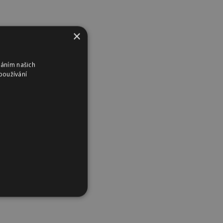
×
váním našich
používání