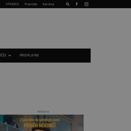
T
VÝHERCI
Pravidla
Kariéra
TĚŽE
PŘEDPLATNÉ
Reklama