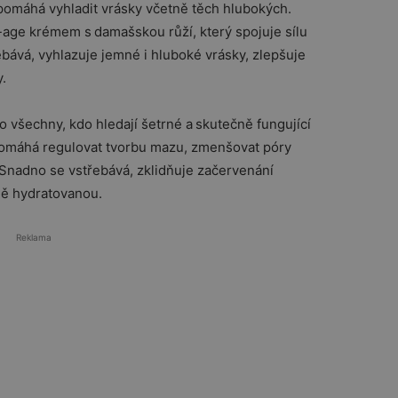
omáhá vyhladit vrásky včetně těch hlubokých.
i-age krémem s damašskou růží, který spojuje sílu
ebává, vyhlazuje jemné i hluboké vrásky, zlepšuje
y.
o všechny, kdo hledají šetrné a skutečně fungující
. Pomáhá regulovat tvorbu mazu, zmenšovat póry
Snadno se vstřebává, zklidňuje začervenání
ně hydratovanou.
Reklama