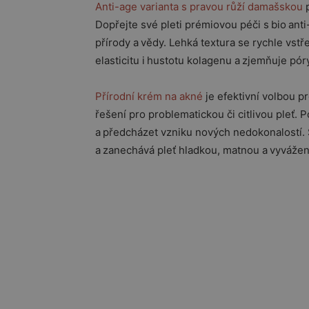
Anti-age varianta s pravou růží damašskou
p
Dopřejte své pleti prémiovou péči s bio ant
přírody a vědy. Lehká textura se rychle vstř
elasticitu i hustotu kolagenu a zjemňuje pór
Přírodní krém na akné
je efektivní volbou pr
řešení pro problematickou či citlivou pleť
a předcházet vzniku nových nedokonalostí. 
a zanechává pleť hladkou, matnou a vyváže