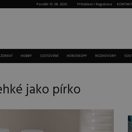
Pondělí 10. 08. 2026
Přihlášení / Registrace
KONTAK
Reklama
 ZDRAVÍ
HOBBY
CESTOVÁNÍ
HOROSKOPY
ROZHOVORY
SOU
ehké jako pírko