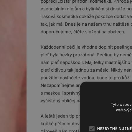
popředí „čistá“ přírodní kosmetika. Příroda 
esenciálním olejům a bylinkám si dokáže pora
Taková kosmetika dokáže pokožce dodat ve
tak, jak má. Dnes je na našem trhu naštěstí 
doporučujeme, čtěte složení na obalech.
Každodenní péči je vhodné doplnit peeling
pleť byla hezky prozářená. Peeling by nemě
nám pleť nepoškodil. Majitelky mastnějšího t
pletí citlivou tak jednou za měsíc. Nikdy ne
použitím navlhčete vodou, bude to pro kůži 
Nezapomínejme ani na pleťové masky. Zkuste 
s maskou i správný relax. Doporučujeme uvaři
vyčištěný obličej nanést masku a užít si tu 
Tyto webové
webových
A ještě jeden tip pro mladistvý vzhled a tím 
krátké pětiminutové cvičení, prováděné prav
NEZBYTNĚ NUTNÉ
zároveň nám protáhne jemné obličejové sval