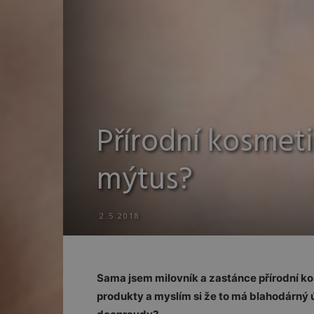
Přírodní kosmet
mýtus?
2.5.2018
Sama jsem milovník a zastánce přírodní ko
produkty a myslím si že to má blahodárný úči