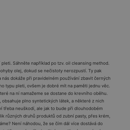
pleti. Sáhněte například po tzv. oil cleansing method.
ohyby olej, dokud se nečistoty nerozpustí. Ty pak
 nás dokáže při pravidelném používání zbavit černých
ho typu pleti, ovšem je dobré mít na paměti jednu věc.
, které na ní namažeme se dostane do krevního oběhu.
obsahuje plno syntetických látek, a některé z nich
í třeba neuškodí, ale jak to bude při dlouhodobém
olik různých druhů produktů od zubní pasty, přes krém,
áme? Není náhodou, že se čím dál více dostává do