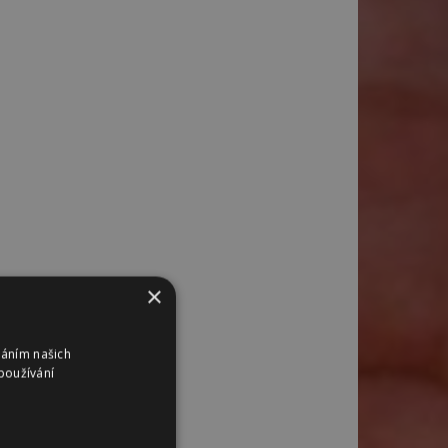
×
váním našich
používání