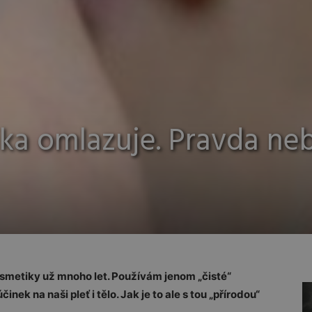
ika omlazuje. Pravda ne
smetiky už mnoho let. Používám jenom „čisté“
nek na naši pleť i tělo. Jak je to ale s tou „přírodou“