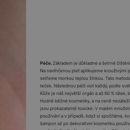
Péče.
Základem je důkladné a šetrné čištění 
Na navlhčenou pleť aplikujeme krouživými p
setřeme morkou teplou žínkou. Tato metoda
teček. Následnou péči volí každý, podle své
Kůže je náš největší orgán a až 60 % látek
Hodně běžné kosmetiky, a na ceně nezáleží, 
jsou prokazatelně toxické. V malém množstv
používání a v případě, když si spočítáme, k
šampon až po dekorativní kosmetiku použív