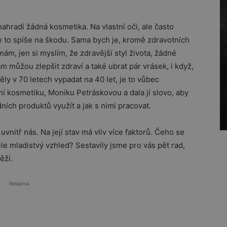
ahradí žádná kosmetika. Na vlastní oči, ale často
 je to spíše na škodu. Sama bych je, kromě zdravotních
ám, jen si myslím, že zdravější styl života, žádné
m můžou zlepšit zdraví a také ubrat pár vrásek, i když,
ly v 70 letech vypadat na 40 let, je to vůbec
ní kosmetiku, Moniku Petráskovou a dala jí slovo, aby
dních produktů využít a jak s nimi pracovat.
 uvnitř nás. Na její stav má vliv více faktorů. Čeho se
éle mladistvý vzhled? Sestavily jsme pro vás pět rad,
ěží.
Reklama