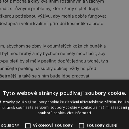
je totiž mocná a díky kvalitním rostlinným a vzácným
dit s různými problémy, které ženy s pletí trápí.
škerou potřebnou výživu, aby mohla dobře fungovat
dostupná i velmi kvalitní, přírodní kosmetika a proto
em, abychom se zbavily odumřelých kožních buněk a
l být moc hrubý a my bychom neměly moc tlačit, aby
ypu pleti by si měly peeling dopřát jednou týdně, ty s
nanášejte peeling na suchý obličej, vždy ho před
šetrnější a také se s ním bude lépe pracovat.
si pro sebe najít jednou týdně půl hodiny a dopřát si
t si dobrý čaj, připravit si nějakou klidnější hudbu, na
Tyto webové stránky používají soubory cookie.
chvíli sama se sebou a pro sebe.
 stránky používají soubory cookie ke zlepšení uživatelského zážitku. Použí
 stránek souhlasíte se všemi soubory cookie v souladu s našimi zásadami 
souborů cookie.
Více informací
je obličejová jóga. Nevěřily byste tomu, ale takové
idelně a dlouhodobě, umí s pletí zázraky. Posílí a
 SOUBORY
VÝKONOVÉ SOUBORY
SOUBORY CÍLENÍ
y. Dále se nám zpevní kontury a zmizí druhá brada.