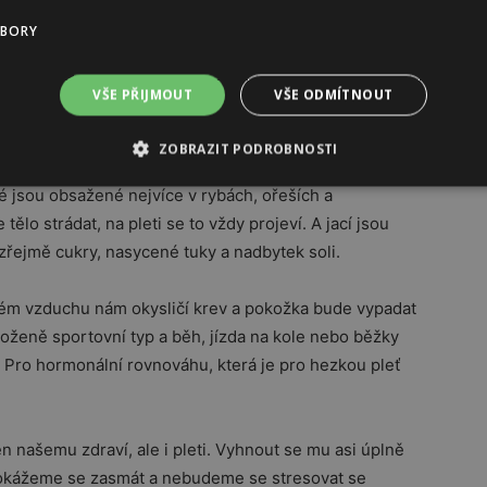
UBORY
m nám vodu do pleti nedodá, tu si bere pleť zevnitř.
atečné množství čisté vody, případně ovocných a
VŠE PŘIJMOUT
VŠE ODMÍTNOUT
ým nápojům, omezme kávu, černý čaj a alkohol.
ZOBRAZIT PODROBNOSTI
vlákninu a vitaminy. Neméně důležité jsou pro pleť
 jsou obsažené nejvíce v rybách, ořeších a
lo strádat, na pleti se to vždy projeví. A jací jsou
ozřejmě cukry, nasycené tuky a nadbytek soli.
ém vzduchu nám okysličí krev a pokožka bude vypadat
oženě sportovní typ a běh, jízda na kole nebo běžky
y. Pro hormonální rovnováhu, která je pro hezkou pleť
jen našemu zdraví, ale i pleti. Vyhnout se mu asi úplně
dokážeme se zasmát a nebudeme se stresovat se