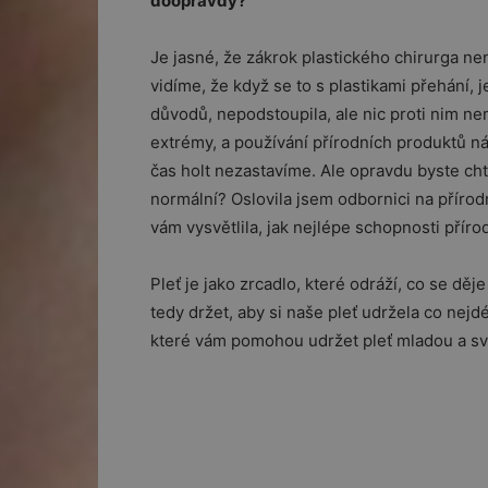
doopravdy?
Je jasné, že zákrok plastického chirurga nen
vidíme, že když se to s plastikami přehání,
důvodů, nepodstoupila, ale nic proti nim nem
extrémy, a používání přírodních produktů ná
čas holt nezastavíme. Ale opravdu byste chtě
normální? Oslovila jsem odbornici na přírod
vám vysvětlila, jak nejlépe schopnosti příro
Pleť je jako zrcadlo, které odráží, co se děje
tedy držet, aby si naše pleť udržela co nejd
které vám pomohou udržet pleť mladou a sv