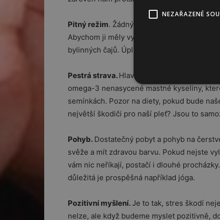
NEZAŘAZENÉ SO
Pitný režim
. Žádný, sebevíc hydratační, kré
Abychom ji měly vypnutou, musíme pít dost
bylinných čajů. Úplně se vyhýbejme slazen
Pestrá strava.
Hlavně ta čerstvá, bohatá na 
omega-3 nenasycené mastné kyseliny, které
semínkách. Pozor na diety, pokud bude naše tě
největší škodiči pro naší pleť? Jsou to sam
Pohyb.
Dostatečný pobyt a pohyb na čerstv
svěže a mít zdravou barvu. Pokud nejste vyl
vám nic neříkají, postačí i dlouhé procházk
důležitá je prospěšná například jóga.
Pozitivní myšlení.
Je to tak, stres škodí ne
nelze, ale když budeme myslet pozitivně, 