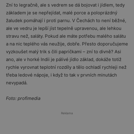
Zní to legračně, ale s vedrem se dá bojovat i jídlem, tedy
základem je se nepřejídat, malé porce a poloprázdný
žaludek pomáhají i proti parnu. V Čechách to není běžné,
ale ve vedru je lepší jíst tepelně upravenou, ale lehkou
stravu než, saláty. Pokud ale máte potřebu malého salátu
a na nic teplého vás neužije, dobře. Přesto doporučujeme
vyzkoušet malý trik s čili papričkami – zní to divně? Asi
ano, ale v horké Indii je pálivé jídlo základ, dokáže totiž
rychle vyrovnat teplotní rozdíly a tělo ochladí rychleji než
třeba ledové nápoje, i když to tak v prvních minutách
nevypadá.
Foto: profimedia
Reklama