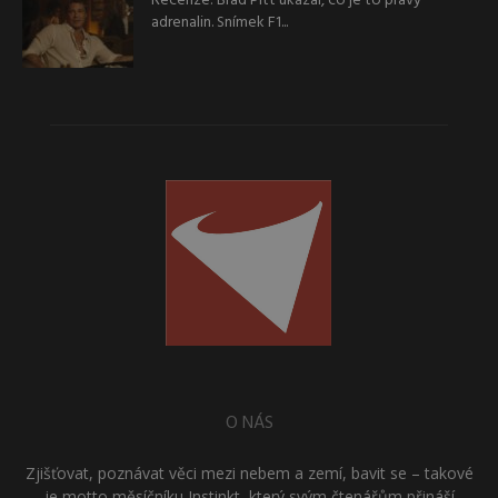
Recenze: Brad Pitt ukázal, co je to pravý
adrenalin. Snímek F1...
O NÁS
Zjišťovat, poznávat věci mezi nebem a zemí, bavit se – takové
je motto měsíčníku Instinkt, který svým čtenářům přináší