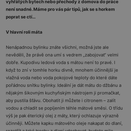
vyhřátých bytech nebo přechody z domova do práce
není snadné. Máme pro vás pár tipů, jak se s horkem
poprat se ctí…
V hlavní roli máta
Nenápadnou bylinku znáte všichni, možná jste ale
nevěděli, že právě ona umí s vedrem „zabojovat“ velmi
dobře. Kupodivu ledová voda s mátou není to pravé. I
když to zní v tomhle horku divně, mnohem účinnější je
vlažná voda nebo voda pokojové teploty do které dáte
pořádnou snítku bylinky. Ideální je dát mátu do džbánu a
nějakým šikovným kuchyňským nástrojem ji promačkat,
aby pustila šťávu. Obohatit ji můžete i citronem – zalít
vodou a chladit se popíjením téhle mátové směsi. O třídu
výš je pak éterický olej z máty, který ochlazuje výrazně
účinněji. Můžete kapku mátového oleje nakapat do dlaní,
rozetřít a také trochu z dlaní vdechovat, budete mile