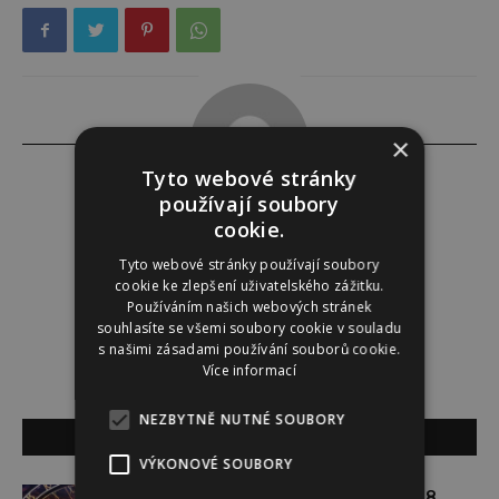
×
Tyto webové stránky
používají soubory
cookie.
Tereza Lindauerová
Tyto webové stránky používají soubory
http://www.zdravivharmonii.cz
cookie ke zlepšení uživatelského zážitku.
Používáním našich webových stránek
souhlasíte se všemi soubory cookie v souladu
s našimi zásadami používání souborů cookie.
Více informací
NEZBYTNĚ NUTNÉ SOUBORY
SOUVISEJÍCÍ ČLÁNKY
VÝKONOVÉ SOUBORY
Týdenní horoskop 27. 7. – 2. 8.