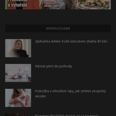
DOPORUČUJEME
Zpěvačka Adele: kvůli úzkostem zhubla 45 kilo
Návrat pleti do pohody
Pokožka v ohrožení: tipy, jak zmírnit atopický
ekzém