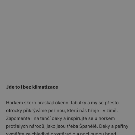
Jde to i bez klimatizace
Horkem skoro praskají okenní tabulky a my se přesto
otrocky přikrýváme peřinou, která nás hřeje i v zimě.
Zapomeňte i na tenčí deky a inspirujte se u horkem
protřelých národů, jako jsou třeba Španělé. Deky a peřiny
vyměňte za chladivé prostěradlo a noci budou hned