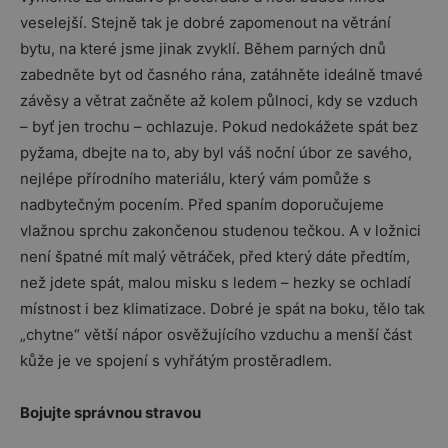
veselejší. Stejně tak je dobré zapomenout na větrání
bytu, na které jsme jinak zvyklí. Během parných dnů
zabedněte byt od časného rána, zatáhněte ideálně tmavé
závěsy a větrat začněte až kolem půlnoci, kdy se vzduch
– byť jen trochu – ochlazuje. Pokud nedokážete spát bez
pyžama, dbejte na to, aby byl váš noční úbor ze savého,
nejlépe přírodního materiálu, který vám pomůže s
nadbytečným pocením. Před spaním doporučujeme
vlažnou sprchu zakončenou studenou tečkou. A v ložnici
není špatné mít malý větráček, před který dáte předtím,
než jdete spát, malou misku s ledem – hezky se ochladí
místnost i bez klimatizace. Dobré je spát na boku, tělo tak
„chytne“ větší nápor osvěžujícího vzduchu a menší část
kůže je ve spojení s vyhřátým prostěradlem.
Bojujte správnou stravou