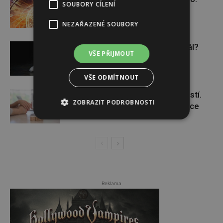
SOUBORY CÍLENÍ
NEZAŘAZENÉ SOUBORY
Budou se vraždit malé děti dál?
VŠE PŘIJMOUT
VŠE ODMÍTNOUT
Těhotenství není samozřejmostí.
ZOBRAZIT PODROBNOSTI
Pomáhá asistovaná reprodukce
Reklama