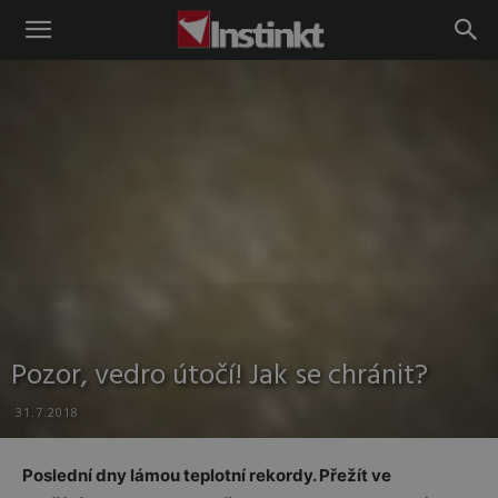
Instinkt
Pozor, vedro útočí! Jak se chránit?
31.7.2018
Poslední dny lámou teplotní rekordy. Přežít ve