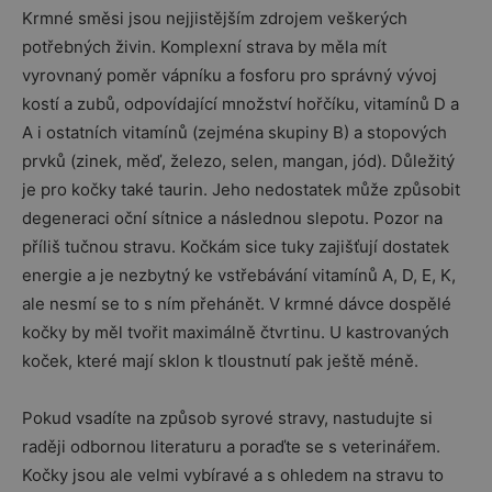
Krmné směsi jsou nejjistějším zdrojem veškerých
potřebných živin. Komplexní strava by měla mít
vyrovnaný poměr vápníku a fosforu pro správný vývoj
kostí a zubů, odpovídající množství hořčíku, vitamínů D a
A i ostatních vitamínů (zejména skupiny B) a stopových
prvků (zinek, měď, železo, selen, mangan, jód). Důležitý
je pro kočky také taurin. Jeho nedostatek může způsobit
degeneraci oční sítnice a následnou slepotu. Pozor na
příliš tučnou stravu. Kočkám sice tuky zajišťují dostatek
energie a je nezbytný ke vstřebávání vitamínů A, D, E, K,
ale nesmí se to s ním přehánět. V krmné dávce dospělé
kočky by měl tvořit maximálně čtvrtinu. U kastrovaných
koček, které mají sklon k tloustnutí pak ještě méně.
Pokud vsadíte na způsob syrové stravy, nastudujte si
raději odbornou literaturu a poraďte se s veterinářem.
Kočky jsou ale velmi vybíravé a s ohledem na stravu to