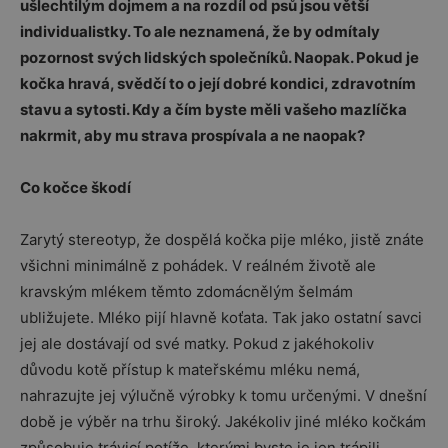
ušlechtilým dojmem a na rozdíl od psů jsou větší
individualistky. To ale neznamená, že by odmítaly
pozornost svých lidských společníků. Naopak. Pokud je
kočka hravá, svědčí to o její dobré kondici, zdravotním
stavu a sytosti. Kdy a čím byste měli vašeho mazlíčka
nakrmit, aby mu strava prospívala a ne naopak?
Co kočce škodí
Zarytý stereotyp, že dospělá kočka pije mléko, jistě znáte
všichni minimálně z pohádek. V reálném životě ale
kravským mlékem těmto zdomácnělým šelmám
ubližujete. Mléko pijí hlavně koťata. Tak jako ostatní savci
jej ale dostávají od své matky. Pokud z jakéhokoliv
důvodu kotě přístup k mateřskému mléku nemá,
nahrazujte jej výlučně výrobky k tomu určenými. V dnešní
době je výběr na trhu široký. Jakékoliv jiné mléko kočkám
způsobuje trávicí potíže, kterými byste je jen trápili.