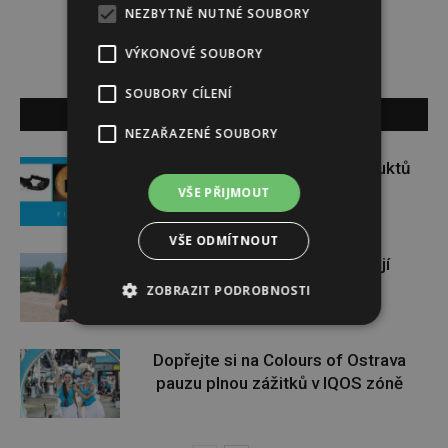
NEZBYTNĚ NUTNÉ SOUBORY
VÝKONOVÉ SOUBORY
SOUBORY CÍLENÍ
SOUVISEJÍCÍ ČLÁNKY
NEZAŘAZENÉ SOUBORY
Soutěž o set praktických produktů
značky FIXED
VŠE PŘIJMOUT
VŠE ODMÍTNOUT
Gabriela Soukalová se nebojí
sportovat ani v těhotenství
ZOBRAZIT PODROBNOSTI
Dopřejte si na Colours of Ostrava
pauzu plnou zážitků v IQOS zóně