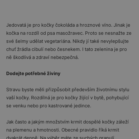
Jedovatá je pro kočky čokoláda a hroznové víno. Jinak je
kočka na rozdíl od psa masožravec. Proto se nesnažte ze
své šelmy udělat vegetariána. Nikdy jí také nevylepšujte
chuť žrádla cibulí nebo česnekem. I tato zelenina je pro
ně škodlivá a zdraví nebezpečná.
Dodejte potřebné živiny
Stravu byste měli přizpůsobit především životnímu stylu
vaší kočky. Rozdílná je pro kočky žijící v bytě, pohybující
se venku nebo pro kastrované jedince.
Jak často a jakým množstvím krmit dospělé kočky záleží
na plemenu a hmotnosti. Obecné pravidlo říká krmit
dvakrát denně. Na výběr máte ze suchých granulí,