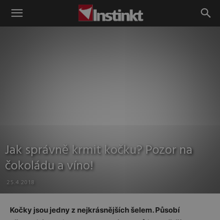
Instinkt
Jak správně krmit kočku? Pozor na
čokoládu a víno!
25.4.2018
Kočky jsou jedny z nejkrásnějších šelem. Působí