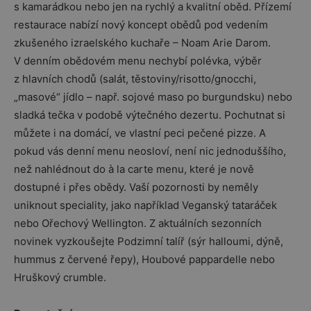
s kamarádkou nebo jen na rychlý a kvalitní oběd. Přízemí
restaurace nabízí nový koncept obědů pod vedením
zkušeného izraelského kuchaře – Noam Arie Darom.
V denním obědovém menu nechybí polévka, výběr
z hlavních chodů (salát, těstoviny/risotto/gnocchi,
„masové“ jídlo – např. sojové maso po burgundsku) nebo
sladká tečka v podobě výtečného dezertu. Pochutnat si
můžete i na domácí, ve vlastní peci pečené pizze. A
pokud vás denní menu neosloví, není nic jednoduššího,
než nahlédnout do à la carte menu, které je nově
dostupné i přes obědy. Vaší pozornosti by neměly
uniknout speciality, jako například Veganský tataráček
nebo Ořechový Wellington. Z aktuálních sezonních
novinek vyzkoušejte Podzimní talíř (sýr halloumi, dýně,
hummus z červené řepy), Houbové pappardelle nebo
Hruškový crumble.