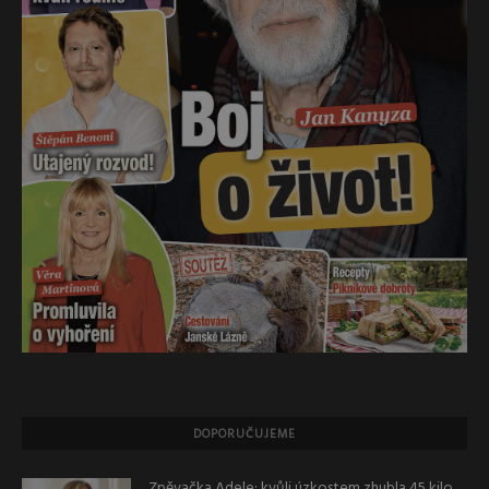
DOPORUČUJEME
Zpěvačka Adele: kvůli úzkostem zhubla 45 kilo