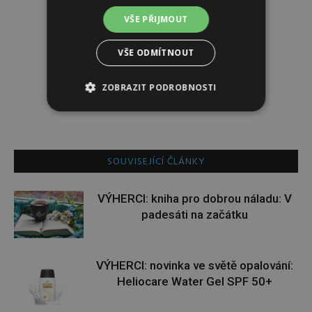
VŠE PŘIJMOUT
Redakce
VŠE ODMÍTNOUT
Redakce magazínu Instinkt.
ZOBRAZIT PODROBNOSTI
SOUVISEJÍCÍ ČLÁNKY
VÝHERCI: kniha pro dobrou náladu: V
padesáti na začátku
VÝHERCI: novinka ve světě opalování:
Heliocare Water Gel SPF 50+