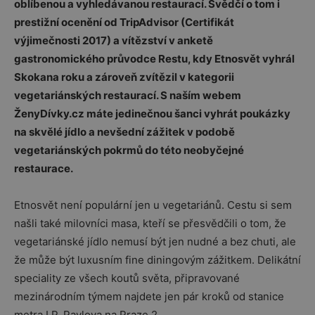
oblíbenou a vyhledávanou restaurací. Svědčí o tom i
prestižní ocenění od TripAdvisor (Certifikát
výjimečnosti 2017) a vítězství v anketě
gastronomického průvodce Restu, kdy Etnosvět vyhrál
Skokana roku a zároveň zvítězil v kategorii
vegetariánských restaurací. S naším webem
ŽenyDívky.cz máte jedinečnou šanci vyhrát poukázky
na skvělé jídlo a nevšední zážitek v podobě
vegetariánských pokrmů do této neobyčejné
restaurace.
Etnosvět není populární jen u vegetariánů. Cestu si sem
našli také milovníci masa, kteří se přesvědčili o tom, že
vegetariánské jídlo nemusí být jen nudné a bez chuti, ale
že může být luxusním fine diningovým zážitkem. Delikátní
speciality ze všech koutů světa, připravované
mezinárodním týmem najdete jen pár kroků od stanice
metra I.P. Pavlova na Praze 2.