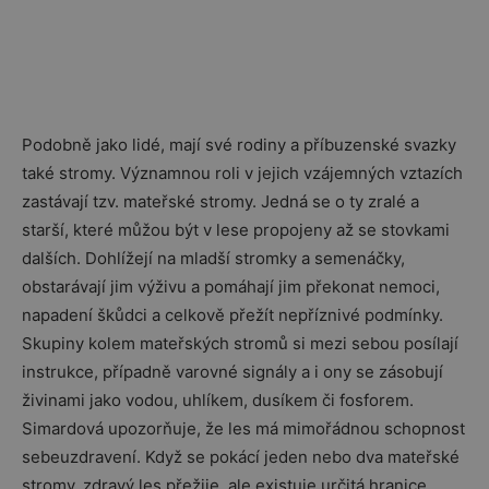
Podobně jako lidé, mají své rodiny a příbuzenské svazky
také stromy. Významnou roli v jejich vzájemných vztazích
zastávají tzv. mateřské stromy. Jedná se o ty zralé a
starší, které můžou být v lese propojeny až se stovkami
dalších. Dohlížejí na mladší stromky a semenáčky,
obstarávají jim výživu a pomáhají jim překonat nemoci,
napadení škůdci a celkově přežít nepříznivé podmínky.
Skupiny kolem mateřských stromů si mezi sebou posílají
instrukce, případně varovné signály a i ony se zásobují
živinami jako vodou, uhlíkem, dusíkem či fosforem.
Simardová upozorňuje, že les má mimořádnou schopnost
sebeuzdravení. Když se pokácí jeden nebo dva mateřské
stromy, zdravý les přežije, ale existuje určitá hranice,