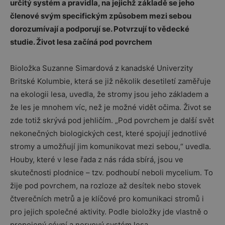
určitý systém a pravidla, na jejichž základě se jeho
členové svým specifickým způsobem mezi sebou
dorozumívají a podporují se. Potvrzují to vědecké
studie.
Život lesa začíná pod povrchem
Bioložka Suzanne Simardová z kanadské Univerzity
Britské Kolumbie, která se již několik desetiletí zaměřuje
na ekologii lesa, uvedla, že stromy jsou jeho základem a
že les je mnohem víc, než je možné vidět očima. Život se
zde totiž skrývá pod jehličím. „Pod povrchem je další svět
nekonečných biologických cest, které spojují jednotlivé
stromy a umožňují jim komunikovat mezi sebou,“ uvedla.
Houby, které v lese řada z nás ráda sbírá, jsou ve
skutečnosti plodnice – tzv. podhoubí neboli mycelium. To
žije pod povrchem, na rozloze až desítek nebo stovek
čtverečních metrů a je klíčové pro komunikaci stromů i
pro jejich společné aktivity. Podle bioložky jde vlastně o
propojený cévní a nervový systém lesa.