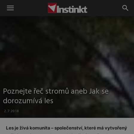
Instinkt
Poznejte řeč stromů aneb Jak se
dorozumívá les
2.7.2018
Les je živá komunita – společenství, které má vytvořený