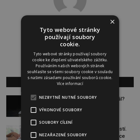
×
Dominika Krátká
Tyto webové stránky
používají soubory
http://www.sedmicka.cz
cookie.
Tyto webové stránky používají soubory
cookie ke zlepšení uživatelského zážitku.
Používáním našich webových stránek
souhlasíte se všemi soubory cookie v souladu
s našimi zásadami používání souborů cookie.
SOUVISEJÍCÍ ČLÁNKY
Více informací
NEZBYTNĚ NUTNÉ SOUBORY
Budou se vraždit malé děti dál?
VÝKONOVÉ SOUBORY
SOUBORY CÍLENÍ
Těhotenství není samozřejmostí.
NEZAŘAZENÉ SOUBORY
Pomáhá asistovaná reprodukce