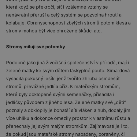
která když se překročí, síť i vzájemné vztahy se
nenávratní přeruší a celý systém se pozvolna hroutí a
kolabuje. Obranyschopnost zbylých stromů potom klesá a
stromy mohou být více ohrožené škůdci atd.
Stromy milují své potomky
Podobně jako jiná živočišná společenství v přírodě, mají i
zelené matky ke svým dětem láskyplné pouto. Simardová
vysadila pokusný lesík, jenž tvořilo zhruba osmdesát
stromů, převážně jedlí a bříz. K mateřským stromům,
které byly obklopené svými semenáčky, přisadila i
jedličky původem z jiného lesa. Zelené matky své „děti“
poznaly a obklopily je bohatší sítí vláken a hub, dodaly jim
více uhlíku a dokonce omezily prostor k vlastnímu růstu a
přenechaly jej svým malým stromkům. Zajímavostí je i to,
že pokud jsou mateřské stromy napadeny, poraněny, či