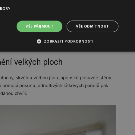
UBORY
VŠE PŘIJMOUT
VŠE ODMÍTNOUT
ZOBRAZIT PODROBNOSTI
ění velkých ploch
 plochy, skvělou volbou jsou japonské posuvné stěny.
 pomocí posunu jednotlivých látkových panelů pak
 danou chvíli.