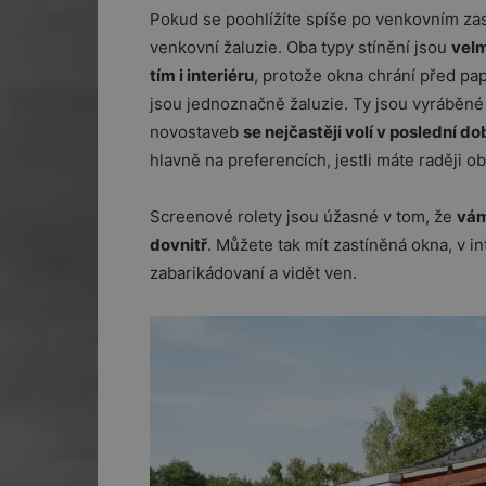
Pokud se poohlížíte spíše po venkovním za
venkovní žaluzie. Oba typy stínění jsou
velm
tím i interiéru
, protože okna chrání před pap
jsou jednoznačně žaluzie. Ty jsou vyráběné 
novostaveb
se nejčastěji volí v poslední d
hlavně na preferencích, jestli máte raději o
Screenové rolety jsou úžasné v tom, že
vám
dovnitř
. Můžete tak mít zastíněná okna, v i
zabarikádovaní a vidět ven.