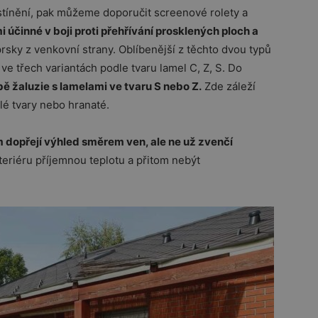
stínění, pak můžeme doporučit screenové rolety a
i účinné v boji proti přehřívání prosklených ploch a
rsky z venkovní strany. Oblíbenější z těchto dvou typů
ve třech variantách podle tvaru lamel C, Z, S. Do
obě žaluzie s lamelami ve tvaru S nebo Z.
Zde záleží
blé tvary nebo hranaté.
 dopřejí výhled směrem ven, ale ne už zvenčí
nteriéru příjemnou teplotu a přitom nebýt