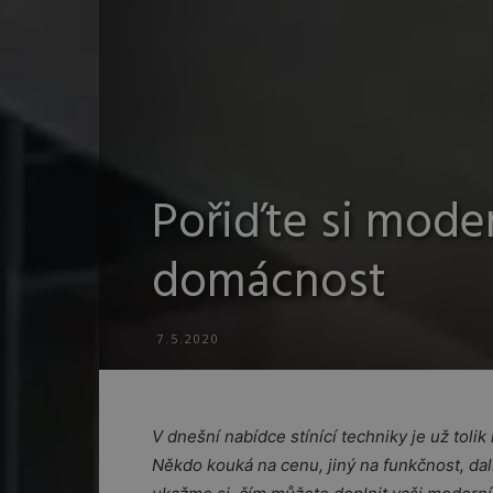
Pořiďte si moder
domácnost
7.5.2020
V dnešní nabídce stínící techniky je už toli
Někdo kouká na cenu, jiný na funkčnost, dal