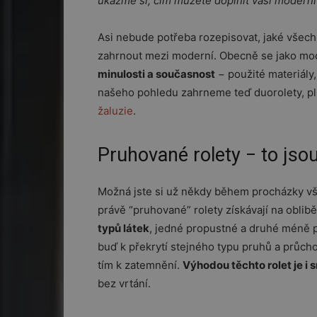
ukažme si, čím můžete doplnit vaši modern
Asi nebude potřeba rozepisovat, jaké všechn
zahrnout mezi moderní. Obecně se jako mo
minulosti a současnost
− použité materiály,
našeho pohledu zahrneme teď duorolety, pli
žaluzie
.
Pruhované rolety − to jsou
Možná jste si už někdy během procházky vši
právě “pruhované” rolety získávají na oblibě
typů látek
, jedné propustné a druhé méně p
buď k překrytí stejného typu pruhů a průcho
tím k zatemnění.
Výhodou těchto rolet je i
bez vrtání.