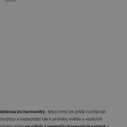
Reklama
skládanou do harmoniky
. Mezi nimi lze ještě rozlišovat
dvojitou a nedochází tak k průniku světla u vodících
 stínění máte
na výběr z nespočtu barevných variant
a