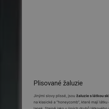
Plisované žaluzie
Jinými slovy plissé, jsou
žaluzie s látkou 
na klasické a “honeycomb”, které mají látku 
lanek. Stejně jako u jiných druhů látkového