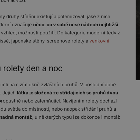
í domácnost.
y druhy stínění existují a polemizovat, jaké z nich
derní označuje
něco, co v sobě nese nádech nejbližší
 vzhled, možnosti použití. Do kategorie moderní tedy z
ssé, japonské stěny, screenové rolety a
venkovní
 rolety den a noc
mli na cizím okně zvláštních pruhů. V poslední době
. Jejich
látka je složená ze střídajících se pruhů dvou
ropustné nebo zatemňující. Navíjením rolety dochází
du světla do místnosti, nebo naopak střídání pruhů a
 snadná montáž
, u některých typů lze dokonce i montáž