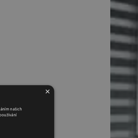
×
váním našich
používání