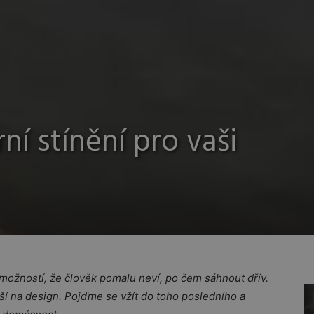
ní stínění pro vaši
k možností, že člověk pomalu neví, po čem sáhnout dřív.
ší na design. Pojďme se vžít do toho posledního a