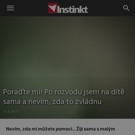
Instinkt
Poraďte mi! Po rozvodu jsem na dítě
sama a nevím, zda to zvládnu
9.6.2017
Nevím, zda mi můžete pomoci… Žiji sama s malým