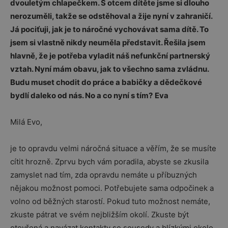
dvouletým chlapečkem. S otcem dítěte jsme si dlouho
nerozuměli, takže se odstěhoval a žije nyní v zahraničí.
Já pociťuji, jak je to náročné vychovávat sama dítě. To
jsem si vlastně nikdy neuměla představit. Řešila jsem
hlavně, že je potřeba vyladit náš nefunkční partnerský
vztah. Nyní mám obavu, jak to všechno sama zvládnu.
Budu muset chodit do práce a babičky a dědečkové
bydlí daleko od nás. No a co nyní s tím?
Eva
Milá Evo,
je to opravdu velmi náročná situace a věřím, že se musíte
cítit hrozně. Zprvu bych vám poradila, abyste se zkusila
zamyslet nad tím, zda opravdu nemáte u příbuzných
nějakou možnost pomoci. Potřebujete sama odpočinek a
volno od běžných starostí. Pokud tuto možnost nemáte,
zkuste pátrat ve svém nejbližším okolí. Zkuste být
otevřená a navázat kontakty se sousedy a blízkými okolo