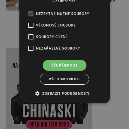
Pomáhá asistovaná reprodukce
Více informací
NEZBYTNĚ NUTNÉ SOUBORY
VÝKONOVÉ SOUBORY
SOUBORY CÍLENÍ
Reklama
NEZAŘAZENÉ SOUBORY
VŠE PŘIJMOUT
VŠE ODMÍTNOUT
ZOBRAZIT PODROBNOSTI