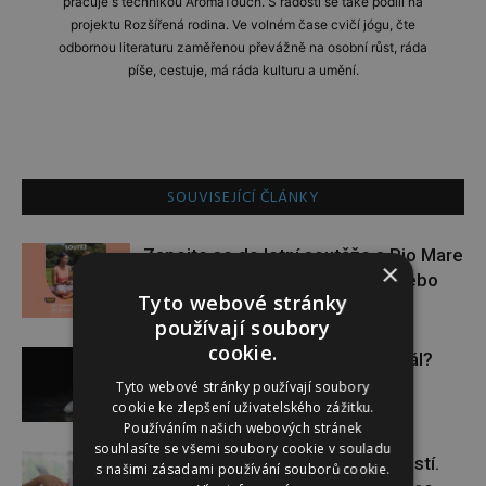
pracuje s technikou AromaTouch. S radostí se také podílí na
projektu Rozšířená rodina. Ve volném čase cvičí jógu, čte
odbornou literaturu zaměřenou převážně na osobní růst, ráda
píše, cestuje, má ráda kulturu a umění.
SOUVISEJÍCÍ ČLÁNKY
Zapojte se do letní soutěže s Rio Mare
×
a vyhrajte iWatch Series 11 nebo
Tyto webové stránky
jógamatku
používají soubory
cookie.
Budou se vraždit malé děti dál?
Tyto webové stránky používají soubory
cookie ke zlepšení uživatelského zážitku.
Používáním našich webových stránek
souhlasíte se všemi soubory cookie v souladu
Těhotenství není samozřejmostí.
s našimi zásadami používání souborů cookie.