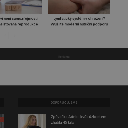
ví není samozřejmostí.
Lymfatický systém v ohrožení?
sistovaná reprodukce
Využijte moderní nutriční podporu
Reklama
DOPORUČUJEME
Zpěvačka Adele: kvůli úzkostem
zhubla 45 kilo