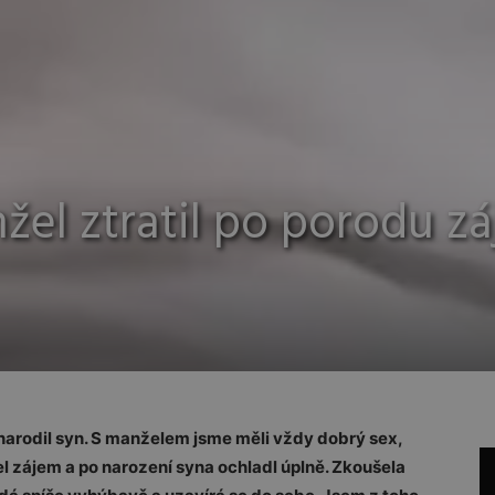
žel ztratil po porodu z
narodil syn. S manželem jsme měli vždy dobrý sex,
l zájem a po narození syna ochladl úplně. Zkoušela