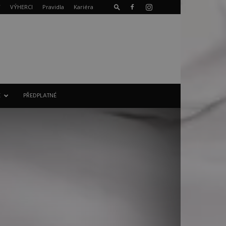
T
VÝHERCI
Pravidla
Kariéra
E
PŘEDPLATNÉ