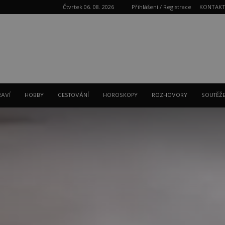
Čtvrtek 06. 08. 2026
Přihlášení / Registrace
KONTAK
Reklama
RAVÍ
HOBBY
CESTOVÁNÍ
HOROSKOPY
ROZHOVORY
SOUTĚŽ