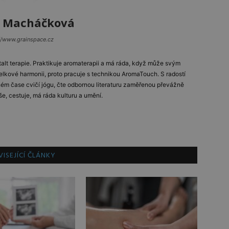
 Macháčková
//www.grainspace.cz
alt terapie. Praktikuje aromaterapii a má ráda, když může svým
celkové harmonii, proto pracuje s technikou AromaTouch. S radostí
lném čase cvičí jógu, čte odbornou literaturu zaměřenou převážně
íše, cestuje, má ráda kulturu a umění.
ISEJÍCÍ ČLÁNKY