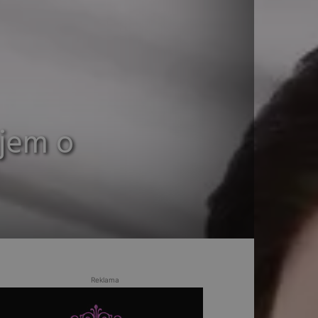
ájem o
Reklama