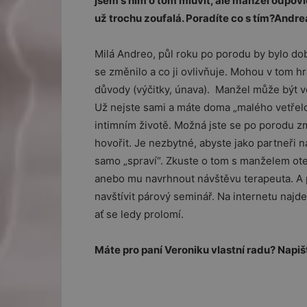
jsem s ním o tom mluvit, ale manžel odpov
už trochu zoufalá. Poradíte co s tím?Andre
Milá Andreo, půl roku po porodu by bylo do
se změnilo a co ji ovlivňuje. Mohou v tom hrát
důvody (výčitky, únava). Manžel může být ve
Už nejste sami a máte doma „malého vetřelc
intimním životě. Možná jste se po porodu zm
hovořit. Je nezbytné, abyste jako partneři n
samo „spraví“. Zkuste o tom s manželem ote
anebo mu navrhnout návštěvu terapeuta. A 
navštívit párový seminář. Na internetu najd
ať se ledy prolomí.
Máte pro paní Veroniku vlastní radu? Napi