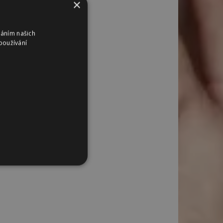
×
váním našich
používání