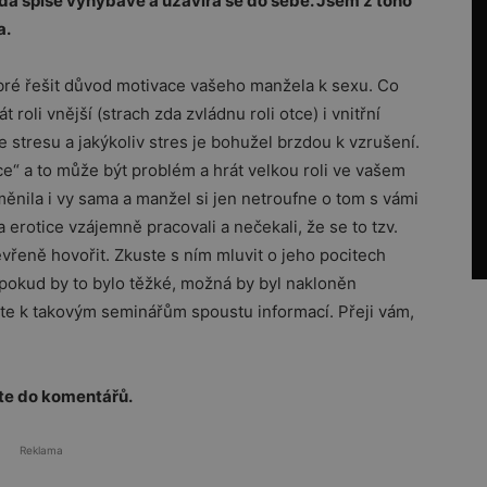
ídá spíše vyhýbavě a uzavírá se do sebe. Jsem z toho
a.
bré řešit důvod motivace vašeho manžela k sexu. Co
 roli vnější (strach zda zvládnu roli otce) i vnitřní
 stresu a jakýkoliv stres je bohužel brzdou k vzrušení.
e“ a to může být problém a hrát velkou roli ve vašem
ěnila i vy sama a manžel si jen netroufne o tom s vámi
a erotice vzájemně pracovali a nečekali, že se to tzv.
vřeně hovořit. Zkuste s ním mluvit o jeho pocitech
pokud by to bylo těžké, možná by byl nakloněn
ete k takovým seminářům spoustu informací. Přeji vám,
šte do komentářů.
Reklama