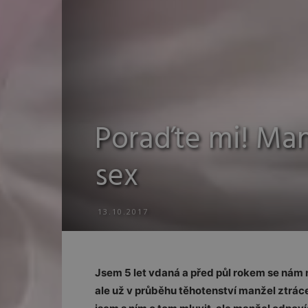
Poraďte mi! Man
sex
13.10.2017
Jsem 5 let vdaná a před půl rokem se nám 
ale už v průběhu těhotenství manžel ztráce