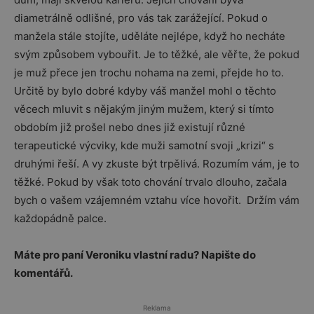
diametrálně odlišné, pro vás tak zarážející. Pokud o
manžela stále stojíte, uděláte nejlépe, když ho necháte
svým způsobem vybouřit. Je to těžké, ale věřte, že pokud
je muž přece jen trochu nohama na zemi, přejde ho to.
Určitě by bylo dobré kdyby váš manžel mohl o těchto
věcech mluvit s nějakým jiným mužem, který si tímto
obdobím již prošel nebo dnes již existují různé
terapeutické výcviky, kde muži samotní svoji „krizi“ s
druhými řeší. A vy zkuste být trpělivá. Rozumím vám, je to
těžké. Pokud by však toto chování trvalo dlouho, začala
bych o vašem vzájemném vztahu více hovořit. Držím vám
každopádně palce.
Máte pro paní Veroniku vlastní radu? Napište do
komentářů.
Reklama