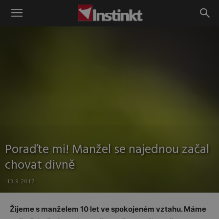
Instinkt
Poraďte mi! Manžel se najednou začal
chovat divně
13.9.2017
Žijeme s manželem 10 let ve spokojeném vztahu. Máme