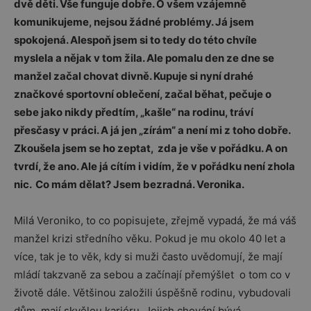
dvě děti. Vše funguje dobře. O všem vzájemně
komunikujeme, nejsou žádné problémy. Já jsem
spokojená. Alespoň jsem si to tedy do této chvíle
myslela a nějak v tom žila. Ale pomalu den ze dne se
manžel začal chovat divně. Kupuje si nyní drahé
značkové sportovní oblečení, začal běhat, pečuje o
sebe jako nikdy předtím, „kašle“ na rodinu, tráví
přesčasy v práci. A já jen „zírám“ a není mi z toho dobře.
Zkoušela jsem se ho zeptat, zda je vše v pořádku. A on
tvrdí, že ano. Ale já cítím i vidím, že v pořádku není zhola
nic. Co mám dělat? Jsem bezradná. Veronika.
Milá Veroniko, to co popisujete, zřejmě vypadá, že má váš
manžel krizi středního věku. Pokud je mu okolo 40 let a
více, tak je to věk, kdy si muži často uvědomují, že mají
mládí takzvaně za sebou a začínají přemýšlet o tom co v
životě dále. Většinou založili úspěšně rodinu, vybudovali
dům, mají skvělou kariéru. Jejich chování bývá