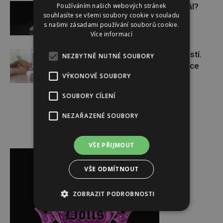
Používáním našich webových stránek
Budou se vraždit malé děti dál?
souhlasíte se všemi soubory cookie v souladu
s našimi zásadami používání souborů cookie.
Více informací
Těhotenství není samozřejmostí.
NEZBYTNĚ NUTNÉ SOUBORY
Pomáhá asistovaná reprodukce
VÝKONOVÉ SOUBORY
SOUBORY CÍLENÍ
NEZAŘAZENÉ SOUBORY
Reklama
VŠE PŘIJMOUT
VŠE ODMÍTNOUT
ZOBRAZIT PODROBNOSTI