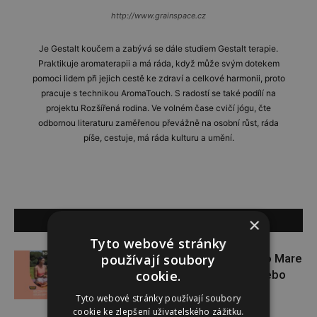
http://www.grainspace.cz
Je Gestalt koučem a zabývá se dále studiem Gestalt terapie.
Praktikuje aromaterapii a má ráda, když může svým dotekem
pomoci lidem při jejich cestě ke zdraví a celkové harmonii, proto
pracuje s technikou AromaTouch. S radostí se také podílí na
projektu Rozšířená rodina. Ve volném čase cvičí jógu, čte
odbornou literaturu zaměřenou převážně na osobní růst, ráda
píše, cestuje, má ráda kulturu a umění.
SOUVISEJÍCÍ ČLÁNKY
×
Tyto webové stránky
používají soubory
Zapojte se do letní soutěže s Rio Mare
cookie.
a vyhrajte iWatch Series 11 nebo
jógamatku
Tyto webové stránky používají soubory
cookie ke zlepšení uživatelského zážitku.