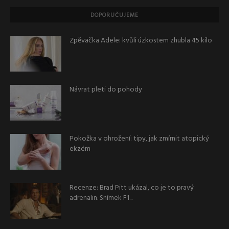
DOPORUČUJEME
Zpěvačka Adele: kvůli úzkostem zhubla 45 kilo
Návrat pleti do pohody
Pokožka v ohrožení: tipy, jak zmírnit atopický
ekzém
Recenze: Brad Pitt ukázal, co je to pravý
adrenalin. Snímek F1...