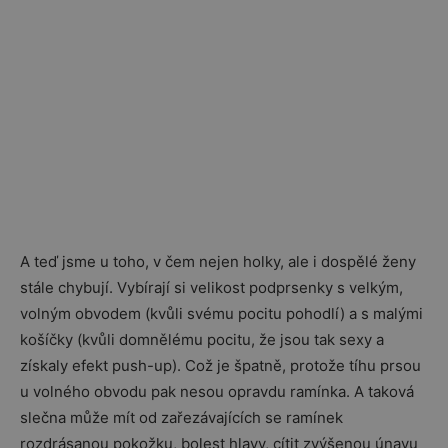
A teď jsme u toho, v čem nejen holky, ale i dospělé ženy
stále chybují. Vybírají si velikost podprsenky s velkým,
volným obvodem (kvůli svému pocitu pohodlí) a s malými
košíčky (kvůli domnělému pocitu, že jsou tak sexy a
získaly efekt push-up). Což je špatně, protože tíhu prsou
u volného obvodu pak nesou opravdu ramínka. A taková
slečna může mít od zařezávajících se ramínek
rozdrásanou pokožku, bolest hlavy, cítit zvýšenou únavu