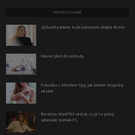
DOPORUČUJEME
Zpěvačka Adele: kvůli úzkostem zhubla 45 kilo
Návrat pleti do pohody
Pokožka v ohrožení: tipy, jak zmírnit atopický
ekzém
Recenze: Brad Pitt ukázal, co je to pravý
adrenalin. Snímek F1...