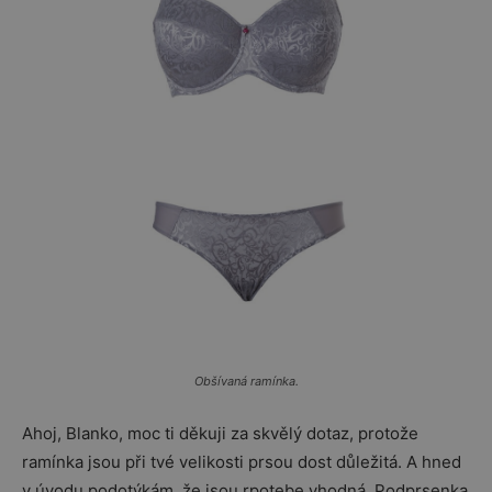
Obšívaná ramínka.
Ahoj, Blanko, moc ti děkuji za skvělý dotaz, protože
ramínka jsou při tvé velikosti prsou dost důležitá. A hned
v úvodu podotýkám, že jsou rpotebe vhodná. Podprsenka