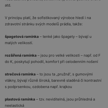
atd.
V principu platí, že sofistikovaný výrobce hledí i na
zdravotní stránku svých modelů prádla, takže:
špagetová ramínka
– tenké jako špagety – bývají u
malých velikostí.
rozšířená ramínka
– jsou pro velké velikosti – např. od F
do K, poskytují pohodlí, komfort při celodenním nošení
strečová ramínka
– to jsou ta „pružná“, s gumovými
vlákny, bývají různě široká, barevně sladěná či kontrastní
s podprsenkou, ozdobena např. krajkou
plastová ramínka
– tzv. neviditelná, jsou průhledná a
neelastická