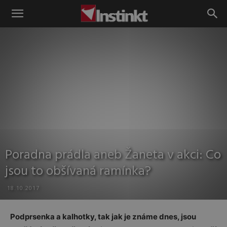
Instinkt
Poradna prádla aneb Žaneta v akci: Co
jsou to obšívaná ramínka?
18.10.2017
Podprsenka a kalhotky, tak jak je známe dnes, jsou