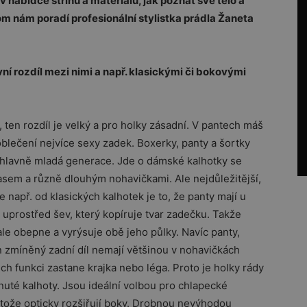
v nabídce střihů a materiálů, jak poznat své tělo a
 tom nám poradí profesionální stylistka prádla Žaneta
vní rozdíl mezi nimi a např. klasickými či bokovými
 ten rozdíl je velký a pro holky zásadní. V pantech máš
blečení nejvíce sexy zadek. Boxerky, panty a šortky
 hlavně mladá generace. Jde o dámské kalhotky se
sem a různě dlouhým nohavičkami. Ale nejdůležitější,
je např. od klasických kalhotek je to, že panty mají u
 uprostřed šev, který kopíruje tvar zadečku. Takže
le obepne a vyrýsuje obě jeho půlky. Navíc panty,
n zmíněný zadní díl nemají většinou v nohavičkách
ich funkci zastane krajka nebo léga. Proto je holky rády
nuté kalhoty. Jsou ideální volbou pro chlapecké
otože opticky rozšiřují boky. Drobnou nevýhodou