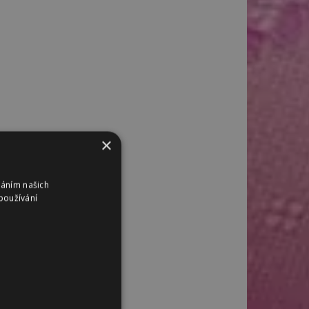
×
váním našich
používání