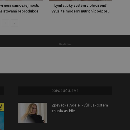
ví není samozřejmostí.
Lymfatický systém v ohrožení?
sistovaná reprodukce
Využijte moderní nutriční podporu
Reklama
DOPORUČUJEME
Zpěvačka Adele: kvůli úzkostem
zhubla 45 kilo