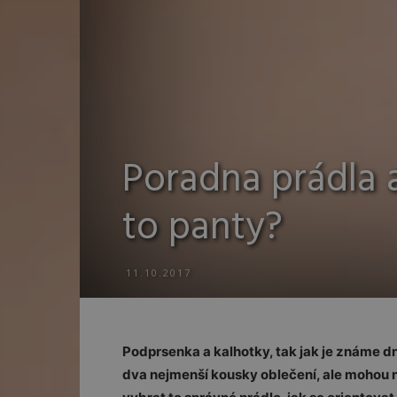
Poradna prádla 
to panty?
11.10.2017
Podprsenka a kalhotky, tak jak je známe dne
dva nejmenší kousky oblečení, ale mohou ná