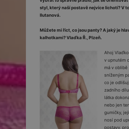
vybrat to správné prádlo, jak se orientovat 
styl, který naší postavě nejvíce lichotí? V
Ilutanová.
Můžete mi říct, co jsou panty? A jaký je hla
kalhotkami? Vlaďka Ř., Plzeň.
Ahoj Vlaďko,
v upnutém o
má v oblibě
sníženým pa
co je odlišu
zadního dílu
látka dokona
nebo jen te
gumičky, jej
nosí pod up
postavy, pr