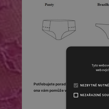
Tyto webové
webových
Potřebujete poradit například s výběrem v
NEZBYTNĚ NUTNÉ
ona vám pomůže váš problém vyřešit.
NEZAŘAZENÉ SO