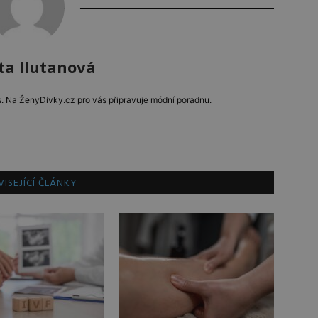
ta Ilutanová
a.s. Na ŽenyDívky.cz pro vás připravuje módní poradnu.
ISEJÍCÍ ČLÁNKY