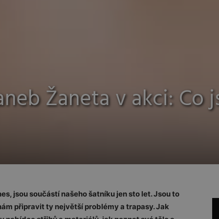
aneb Žaneta v akci: Co 
s, jsou součástí našeho šatníku jen sto let. Jsou to
m připravit ty největší problémy a trapasy. Jak