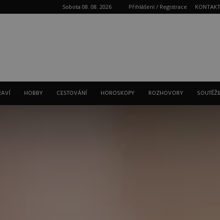
Sobota 08. 08. 2026
Přihlášení / Registrace
KONTAK
Reklama
RAVÍ
HOBBY
CESTOVÁNÍ
HOROSKOPY
ROZHOVORY
SOUTĚŽ