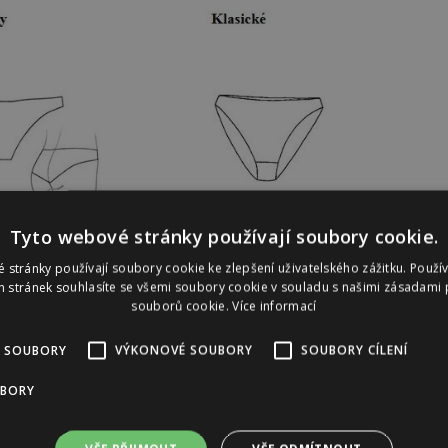
Tyto webové stránky používají soubory cookie.
 stránky používají soubory cookie ke zlepšení uživatelského zážitku. Použí
 stránek souhlasíte se všemi soubory cookie v souladu s našimi zásadami 
souborů cookie.
Více informací
hodného prádla? Napište paní Žanetě svůj dotaz a
 SOUBORY
VÝKONOVÉ SOUBORY
SOUBORY CÍLENÍ
UBORY
Reklama