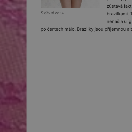
zůstává fakt
Krajkové panty.
brazilkami. 
nenašla u´g
po čertech málo. Brazilky jsou příjemnou alt