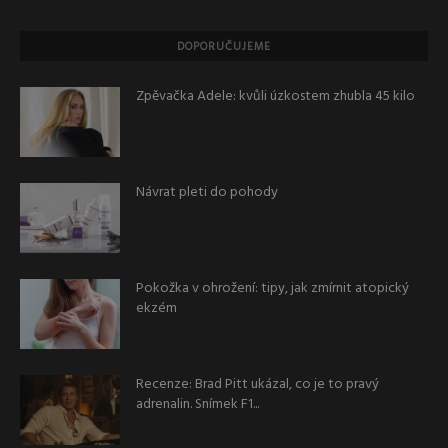
DOPORUČUJEME
Zpěvačka Adele: kvůli úzkostem zhubla 45 kilo
Návrat pleti do pohody
Pokožka v ohrožení: tipy, jak zmírnit atopický
ekzém
Recenze: Brad Pitt ukázal, co je to pravý
adrenalin. Snímek F1...