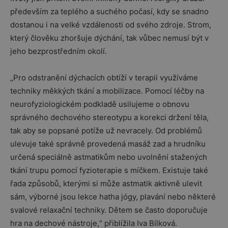
především za teplého a suchého počasí, kdy se snadno
dostanou i na velké vzdálenosti od svého zdroje. Strom,
který člověku zhoršuje dýchání, tak vůbec nemusí být v
jeho bezprostředním okolí.
„Pro odstranění dýchacích obtíží v terapii využíváme
techniky měkkých tkání a mobilizace. Pomocí léčby na
neurofyziologickém podkladě usilujeme o obnovu
správného dechového stereotypu a korekci držení těla,
tak aby se popsané potíže už nevracely. Od problémů
ulevuje také správně provedená masáž zad a hrudníku
určená speciálně astmatikům nebo uvolnění stažených
tkání trupu pomocí fyzioterapie s míčkem. Existuje také
řada způsobů, kterými si může astmatik aktivně ulevit
sám, výborné jsou lekce hatha jógy, plavání nebo některé
svalové relaxační techniky. Dětem se často doporučuje
hra na dechové nástroje,“ přiblížila Iva Bílková.