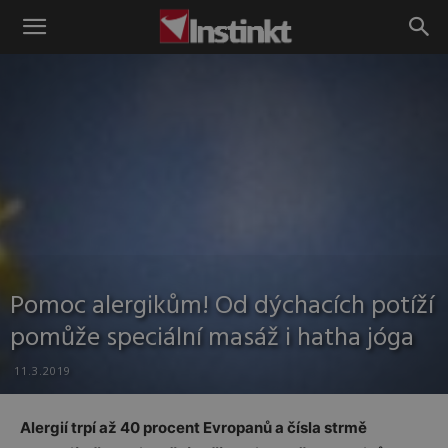
Instinkt
Pomoc alergikům! Od dýchacích potíží
pomůže speciální masáž i hatha jóga
11.3.2019
Alergií trpí až 40 procent Evropanů a čísla strmě