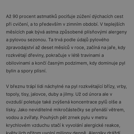
Až 90 procent astmatiků pociťuje zúžení dýchacích cest
při cvičení, a to především v zimním období. V teplejších
měsících pak bývá astma způsobené plísňovými alergeny
a pylovou sezonou. Ta trvá podle údajů pylového
zpravodajství až deset měsíců v roce, začíná na jaře, kdy
rozkvétají dřeviny, pokračuje v létě travinami a
obilovinami a končí časným podzimem, kdy dominuje pyl
bylin a spory plísní.
V březnu trápí lidi náchylné na pyl rozkvétající břízy, vrby,
topoly, tisy, jalovce, duby a jilmy. Už od února ale v
ovzduší poletuje také zvýšená koncentrace pylů olše a
lísky. Jako neviditelné mikročástečky se přenáší větrem,
vodou a zvířaty. Pouhých pět zrnek pylu v metru
krychlovém vzduchu stačí k vyvolání alergické reakce,
květy jich přitom uvolní miliony denně. Alergiky dráždí