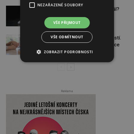
NEZAŘAZENÉ SOUBORY
Budou se vraždit malé děti dál?
VŠE PŘIJMOUT
VŠE ODMÍTNOUT
Těhotenství není samozřejmostí.
Pomáhá asistovaná reprodukce
ZOBRAZIT PODROBNOSTI
Reklama