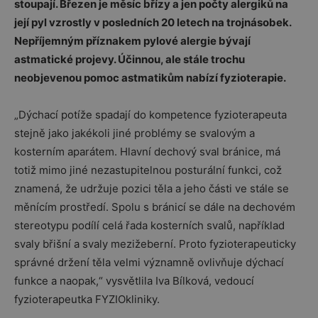
stoupají. Březen je měsíc břízy a jen počty alergiků na
její pyl vzrostly v posledních 20 letech na trojnásobek.
Nepříjemným příznakem pylové alergie bývají
astmatické projevy. Účinnou, ale stále trochu
neobjevenou pomoc astmatikům nabízí fyzioterapie.
„Dýchací potíže spadají do kompetence fyzioterapeuta
stejně jako jakékoli jiné problémy se svalovým a
kosterním aparátem. Hlavní dechový sval bránice, má
totiž mimo jiné nezastupitelnou posturální funkci, což
znamená, že udržuje pozici těla a jeho části ve stále se
měnícím prostředí. Spolu s bránicí se dále na dechovém
stereotypu podílí celá řada kosterních svalů, například
svaly břišní a svaly mezižeberní. Proto fyzioterapeuticky
správné držení těla velmi významně ovlivňuje dýchací
funkce a naopak,“ vysvětlila Iva Bílková, vedoucí
fyzioterapeutka FYZIOkliniky.