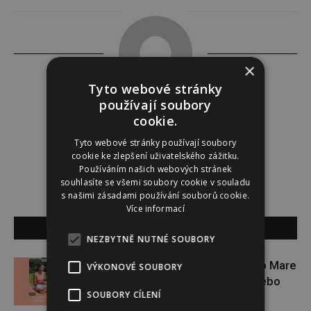
×
Tyto webové stránky
používají soubory
Redakce
cookie.
Tyto webové stránky používají soubory
Redakce magazínu Instinkt.
cookie ke zlepšení uživatelského zážitku.
Používáním našich webových stránek
souhlasíte se všemi soubory cookie v souladu
s našimi zásadami používání souborů cookie.
Více informací
SOUVISEJÍCÍ ČLÁNKY
NEZBYTNĚ NUTNÉ SOUBORY
Zapojte se do letní soutěže s Rio Mare
VÝKONOVÉ SOUBORY
a vyhrajte iWatch Series 11 nebo
SOUBORY CÍLENÍ
jógamatku