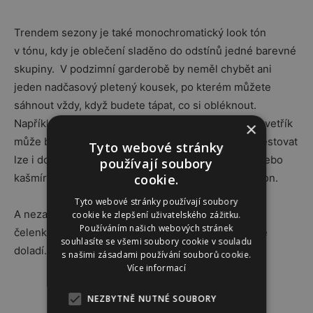
Trendem sezony je také monochromatický look tón
v tónu, kdy je oblečení sladěno do odstínů jedné barevné
skupiny. V podzimní garderobě by neměl chybět ani
jeden nadčasový pletený kousek, po kterém můžete
sáhnout vždy, když budete tápat, co si obléknout.
Například jednoduchý šedý, béžový či smetanový svetřík
×
může být takovou jistotou ve vašem šatníku. Zainvestovat
Tyto webové stránky
lze i do svetrů z kvalitních pletenin jako jsou vlna nebo
používají soubory
cookie.
kašmír, které vypadají luxusně a vydrží několik sezon.
Tyto webové stránky používají soubory
A nezapomínejte na pletené doplňky – šály, čepice,
cookie ke zlepšení uživatelského zážitku.
Používáním našich webových stránek
čelenky a rukavice, které podzimní outfity dokonale
souhlasíte se všemi soubory cookie v souladu
doladí.
s našimi zásadami používání souborů cookie.
Více informací
NEZBYTNĚ NUTNÉ SOUBORY