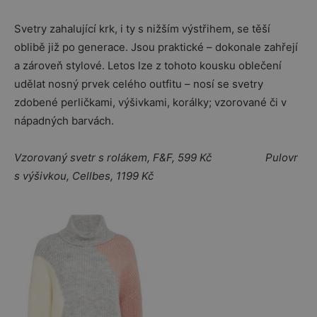
Svetry zahalující krk, i ty s nižším výstřihem, se těší
oblibě již po generace. Jsou praktické – dokonale zahřejí
a zároveň stylové. Letos lze z tohoto kousku oblečení
udělat nosný prvek celého outfitu – nosí se svetry
zdobené perličkami, výšivkami, korálky; vzorované či v
nápadných barvách.
Vzorovaný svetr s rolákem, F&F, 599 Kč Pulovr
s výšivkou, Cellbes, 1199 Kč