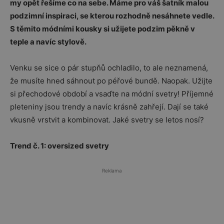
my opět řešíme co na sebe. Máme pro váš šatník malou
podzimní inspiraci, se kterou rozhodně nesáhnete vedle.
S těmito módními kousky si užijete podzim pěkně v
teple a navíc stylově.
Venku se sice o pár stupňů ochladilo, to ale neznamená,
že musíte hned sáhnout po péřové bundě. Naopak. Užijte
si přechodové období a vsaďte na módní svetry! Příjemné
pleteniny jsou trendy a navíc krásně zahřejí. Dají se také
vkusně vrstvit a kombinovat. Jaké svetry se letos nosí?
Trend č. 1: oversized svetry
Reklama