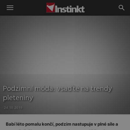
Instinkt
Podzimní móda: vsaďte na trendy
pleteniny
24.10.2019
Babí léto pomalu končí, podzim nastupuje v plné síle a