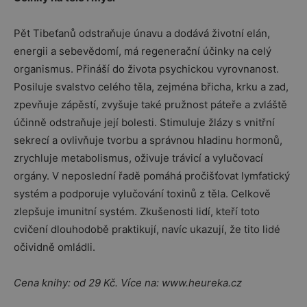
Pět Tibeťanů odstraňuje únavu a dodává životní elán,
energii a sebevědomí, má regenerační účinky na celý
organismus. Přináší do života psychickou vyrovnanost.
Posiluje svalstvo celého těla, zejména břicha, krku a zad,
zpevňuje zápěstí, zvyšuje také pružnost páteře a zvláště
účinně odstraňuje její bolesti. Stimuluje žlázy s vnitřní
sekrecí a ovlivňuje tvorbu a správnou hladinu hormonů,
zrychluje metabolismus, oživuje trávicí a vylučovací
orgány. V neposlední řadě pomáhá pročišťovat lymfatický
systém a podporuje vylučování toxinů z těla. Celkově
zlepšuje imunitní systém. Zkušenosti lidí, kteří toto
cvičení dlouhodobě praktikují, navíc ukazují, že tito lidé
očividně omládli.
Cena knihy: od 29 Kč. Více na: www.heureka.cz