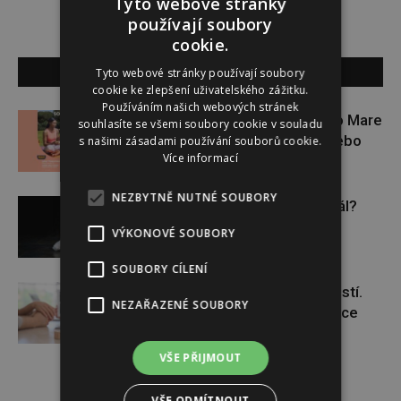
Tyto webové stránky
používají soubory
cookie.
SOUVISEJÍCÍ ČLÁNKY
Tyto webové stránky používají soubory
cookie ke zlepšení uživatelského zážitku.
Používáním našich webových stránek
Zapojte se do letní soutěže s Rio Mare
souhlasíte se všemi soubory cookie v souladu
a vyhrajte iWatch Series 11 nebo
s našimi zásadami používání souborů cookie.
Více informací
jógamatku
NEZBYTNĚ NUTNÉ SOUBORY
Budou se vraždit malé děti dál?
VÝKONOVÉ SOUBORY
SOUBORY CÍLENÍ
Těhotenství není samozřejmostí.
NEZAŘAZENÉ SOUBORY
Pomáhá asistovaná reprodukce
VŠE PŘIJMOUT
VŠE ODMÍTNOUT