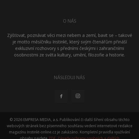
O NÁS
Zjišťovat, poznávat věci mezi nebem a zemí, bavit se – takové
je motto měsíčníku Instinkt, který svým čtenářům přináší
exkluzivní rozhovory s předními českými i zahraničními
osobnostmi ze světa kultury, umění, filozofie a historie.
NÁSLEDUJ NÁS
© 2026 EMPRESA MEDIA, a.s. Publikování či další šíření obsahu těchto
webových stránek bez písemného souhlasu vedení internetové redakce
magazínu Instinkt-online.cz je zakázáno. Kompletní pravidla využívání
obsahu najdete
ZDE
.
Zásady ochrany osobních a dalších