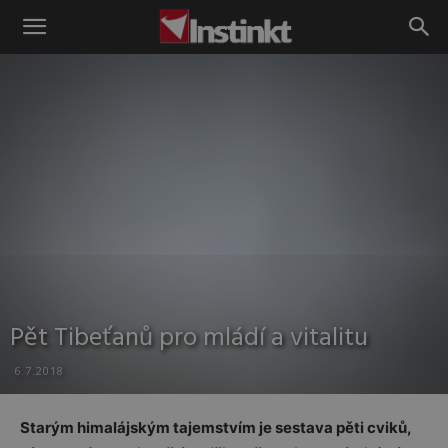
Instinkt
Pět Tibeťanů pro mládí a vitalitu
6.7.2018
Starým himalájským tajemstvím je sestava pěti cviků,