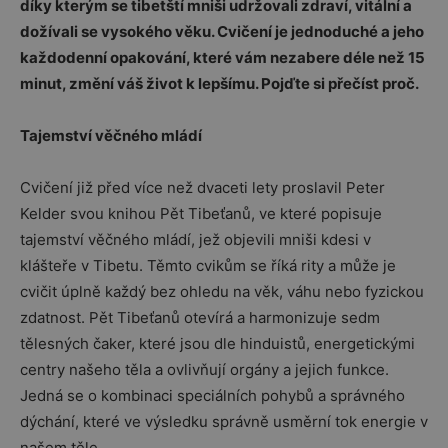
díky kterým se tibetští mniši udržovali zdraví, vitální a
dožívali se vysokého věku. Cvičení je jednoduché a jeho
každodenní opakování, které vám nezabere déle než 15
minut, změní váš život k lepšímu. Pojďte si přečíst proč.
Tajemství věčného mládí
Cvičení již před více než dvaceti lety proslavil Peter
Kelder svou knihou Pět Tibeťanů, ve které popisuje
tajemství věčného mládí, jež objevili mniši kdesi v
klášteře v Tibetu. Těmto cvikům se říká rity a může je
cvičit úplně každý bez ohledu na věk, váhu nebo fyzickou
zdatnost. Pět Tibeťanů otevírá a harmonizuje sedm
tělesných čaker, které jsou dle hinduistů, energetickými
centry našeho těla a ovlivňují orgány a jejich funkce.
Jedná se o kombinaci speciálních pohybů a správného
dýchání, které ve výsledku správně usměrní tok energie v
našem těle.