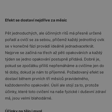
Efekt se dostaví nejdříve za měsíc
Pět jednoduchých, ale účinných ritů má přesně určené
pořadí a cvičí se za sebou, přičemž každý jednotlivý cvik
se v konečné fázi provádí ideálně jednadvacetkrát.
Nejprve se začíná na třech až pěti opakováních a každý
týden se jedno opakování postupně přidává. Dobré je,
pokud se zpočátku příliš nepřemáháme a cvičíme jen do
té doby, dokud je nám to příjemné. Požadovaný efekt se
dostaví během prvních tří měsíců pravidelného,
každodenního opakování. Úsilí ale stojí za to, protože
účinky, které toto cvičení na naše fyzické i duševní zdraví
má, jsou velmi blahodárné.
Účinky na tělo i mysl