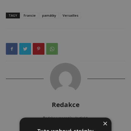
TAGY
Francie
památky
Versailles
Redakce
Redakce magazínu Instinkt.
×