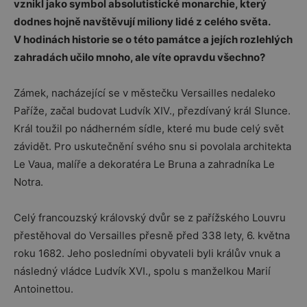
vznikl jako symbol absolutistické monarchie, který
dodnes hojně navštěvují miliony lidé z celého světa.
V hodinách historie se o této památce a jejích rozlehlých
zahradách učilo mnoho, ale víte opravdu všechno?
Zámek, nacházející se v městečku Versailles nedaleko
Paříže, začal budovat Ludvík XIV., přezdívaný král Slunce.
Král toužil po nádherném sídle, které mu bude celý svět
závidět. Pro uskutečnění svého snu si povolala architekta
Le Vaua, malíře a dekoratéra Le Bruna a zahradníka Le
Notra.
Celý francouzský královský dvůr se z pařížského Louvru
přestěhoval do Versailles přesně před 338 lety, 6. května
roku 1682. Jeho posledními obyvateli byli králův vnuk a
následný vládce Ludvík XVI., spolu s manželkou Marií
Antoinettou.