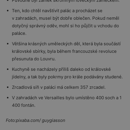
Původně byl zámek skromným loveckým zámečkem.
Ten, kdo chtěl navštívit palác a procházet se
v zahradách, musel být dobře oblečen. Pokud neměl
dotyčný správný oděv, mohl si ho půjčit u vchodu do
paláce.
Většina krásných uměleckých děl, která byla součástí
královské sbírky, byla během francouzské revoluce
přesunuta do Louvru.
Kuchyně se nacházely příliš daleko od královské
jídelny, a tak byly pokrmy pro krále podávány studené.
Zrcadlová síň v paláci má celkem 357 zrcadel.
V zahradách ve Versailles bylo umístěno 400 soch a 1
400 fontán.
Foto:pixaba.com/
guygiasson