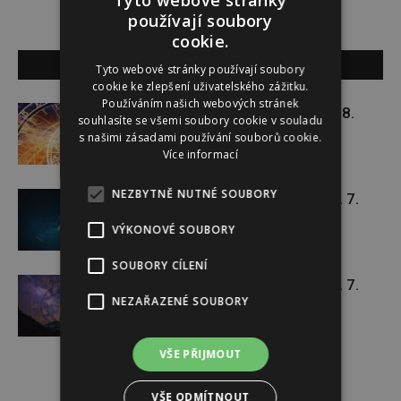
Tyto webové stránky
používají soubory
cookie.
SOUVISEJÍCÍ ČLÁNKY
Tyto webové stránky používají soubory
cookie ke zlepšení uživatelského zážitku.
Používáním našich webových stránek
Týdenní horoskop 27. 7. – 2. 8.
souhlasíte se všemi soubory cookie v souladu
s našimi zásadami používání souborů cookie.
Více informací
NEZBYTNĚ NUTNÉ SOUBORY
Týdenní horoskop 20. 7. – 26. 7.
VÝKONOVÉ SOUBORY
SOUBORY CÍLENÍ
Týdenní horoskop 13. 7. – 19. 7.
NEZAŘAZENÉ SOUBORY
VŠE PŘIJMOUT
VŠE ODMÍTNOUT