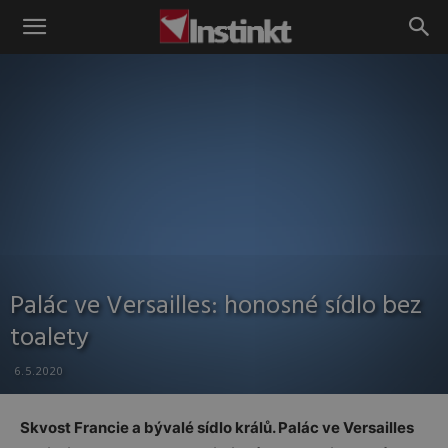
Instinkt
Palác ve Versailles: honosné sídlo bez
toalety
6.5.2020
Skvost Francie a bývalé sídlo králů. Palác ve Versailles