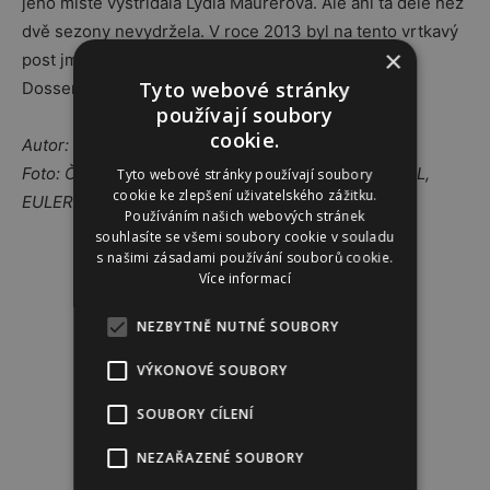
jeho místě vystřídala Lydia Maurerová. Ale ani ta déle než
dvě sezony nevydržela. V roce 2013 byl na tento vrtkavý
×
post jmenován mladý francouzský designér Julien
Tyto webové stránky
Dossena, který je v čele firmy dodnes.
používají soubory
cookie.
Autor: -tya-
Foto: ČTK/ABACA, ČTK/AP , GOLDBERG NATHANIEL,
Tyto webové stránky používají soubory
cookie ke zlepšení uživatelského zážitku.
EULER MICHEL, YOUTUBE/0LOSTBOY
Používáním našich webových stránek
souhlasíte se všemi soubory cookie v souladu
s našimi zásadami používání souborů cookie.
Reklama
Více informací
NEZBYTNĚ NUTNÉ SOUBORY
VÝKONOVÉ SOUBORY
SOUBORY CÍLENÍ
NEZAŘAZENÉ SOUBORY