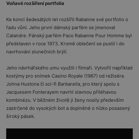
Voňavé rozšíření portfolia
Ke konci šedesátých let rozšířil Rabanne své portfolio o
řadu vůní. Jeho první dámský parfém se jmenoval
Calandre. Pánský parfém Paco Rabanne Pour Homme byl
představen v roce 1973. Kromě oblečení se pustil i do
navrhování slunečních brýlí.
Jeho návrhářského umu využili i filmaři. Vytvořil například
kostýmy pro snímek
Casino Royale
(1967) od režiséra
Johna Hustona či sci-fi
Barbarella
, pro který spolu s
Jacquesem Fonterayem navrhl slavnou přiléhavou
kombinézu. V běžném životě ji ženy nosily především
zastrčené do vysokých bot a doplněné o nízko posazený
široký pásek.