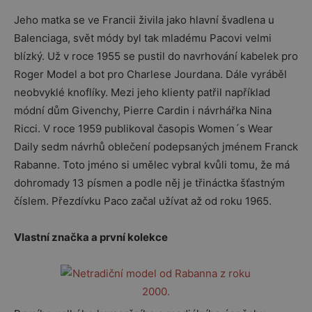
Jeho matka se ve Francii živila jako hlavní švadlena u
Balenciaga, svět módy byl tak mladému Pacovi velmi
blízký. Už v roce 1955 se pustil do navrhování kabelek pro
Roger Model a bot pro Charlese Jourdana. Dále vyráběl
neobvyklé knoflíky. Mezi jeho klienty patřil například
módní dům Givenchy, Pierre Cardin i návrhářka Nina
Ricci. V roce 1959 publikoval časopis Women´s Wear
Daily sedm návrhů oblečení podepsaných jménem Franck
Rabanne. Toto jméno si umělec vybral kvůli tomu, že má
dohromady 13 písmen a podle něj je třináctka šťastným
číslem. Přezdívku Paco začal užívat až od roku 1965.
Vlastní značka a první kolekce