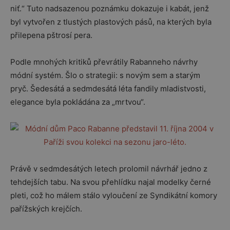
niť.“ Tuto nadsazenou poznámku dokazuje i kabát, jenž
byl vytvořen z tlustých plastových pásů, na kterých byla
přilepena pštrosí pera.
Podle mnohých kritiků převrátily Rabanneho návrhy
módní systém. Šlo o strategii: s novým sem a starým
pryč. Šedesátá a sedmdesátá léta fandily mladistvosti,
elegance byla pokládána za „mrtvou“.
Právě v sedmdesátých letech prolomil návrhář jedno z
tehdejších tabu. Na svou přehlídku najal modelky černé
pleti, což ho málem stálo vyloučení ze Syndikátní komory
pařížských krejčích.