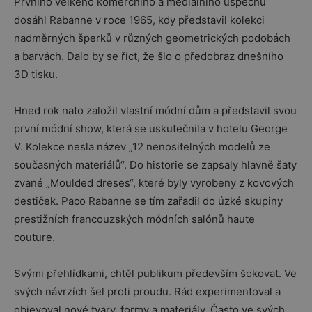
Prvního velkého komerčního a mediálního úspěchu
dosáhl Rabanne v roce 1965, kdy představil kolekci
nadměrných šperků v různých geometrických podobách
a barvách. Dalo by se říct, že šlo o předobraz dnešního
3D tisku.
Hned rok nato založil vlastní módní dům a představil svou
první módní show, která se uskutečnila v hotelu George
V. Kolekce nesla název „12 nenositelných modelů ze
současných materiálů“. Do historie se zapsaly hlavně šaty
zvané „Moulded dreses“, které byly vyrobeny z kovových
destiček. Paco Rabanne se tím zařadil do úzké skupiny
prestižních francouzských módních salónů haute
couture.
Svými přehlídkami, chtěl publikum především šokovat. Ve
svých návrzích šel proti proudu. Rád experimentoval a
objevoval nové tvary, formy a materiály. Často ve svých