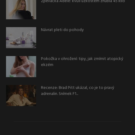
Zpěvačka Adele: kvůli úzkostem zhubla 45 kilo
Návrat pleti do pohody
Pokožka v ohrožení: tipy, jak zmírnit atopický
ekzém
Recenze: Brad Pitt ukázal, co je to pravý
adrenalin. Snímek F1...