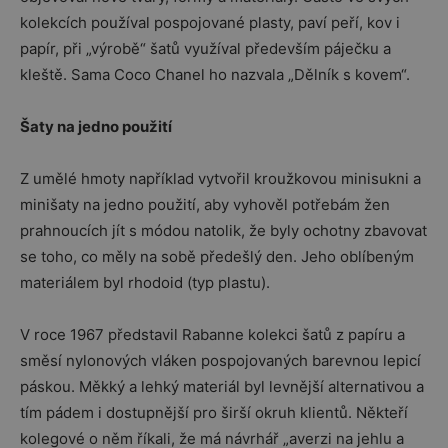
kolekcích používal pospojované plasty, paví peří, kov i
papír, při „výrobě“ šatů využíval především páječku a
kleště. Sama Coco Chanel ho nazvala „Dělník s kovem“.
Šaty na jedno použití
Z umělé hmoty například vytvořil kroužkovou minisukni a
minišaty na jedno použití, aby vyhověl potřebám žen
prahnoucích jít s módou natolik, že byly ochotny zbavovat
se toho, co měly na sobě předešlý den. Jeho oblíbeným
materiálem byl rhodoid (typ plastu).
V roce 1967 představil Rabanne kolekci šatů z papíru a
směsí nylonových vláken pospojovaných barevnou lepicí
páskou. Měkký a lehký materiál byl levnější alternativou a
tím pádem i dostupnější pro širší okruh klientů. Někteří
kolegové o něm říkali, že má návrhář „averzi na jehlu a