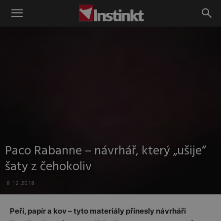
Instinkt
Paco Rabanne – návrhář, který „ušije“
šaty z čehokoliv
8.12.2018
Peří, papír a kov – tyto materiály přinesly návrháři