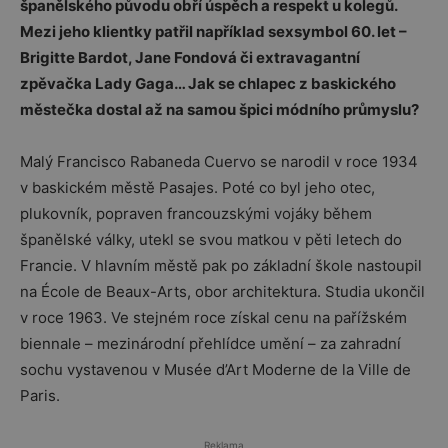
španělského původu obří úspěch a respekt u kolegů.
Mezi jeho klientky patřil například sexsymbol 60. let –
Brigitte Bardot, Jane Fondová či extravagantní
zpěvačka Lady Gaga… Jak se chlapec z baskického
městečka dostal až na samou špici módního průmyslu?
Malý Francisco Rabaneda Cuervo se narodil v roce 1934
v baskickém městě Pasajes. Poté co byl jeho otec,
plukovník, popraven francouzskými vojáky během
španělské války, utekl se svou matkou v pěti letech do
Francie. V hlavním městě pak po základní škole nastoupil
na École de Beaux-Arts, obor architektura. Studia ukončil
v roce 1963. Ve stejném roce získal cenu na pařížském
biennale – mezinárodní přehlídce umění – za zahradní
sochu vystavenou v Musée d’Art Moderne de la Ville de
Paris.
Reklama