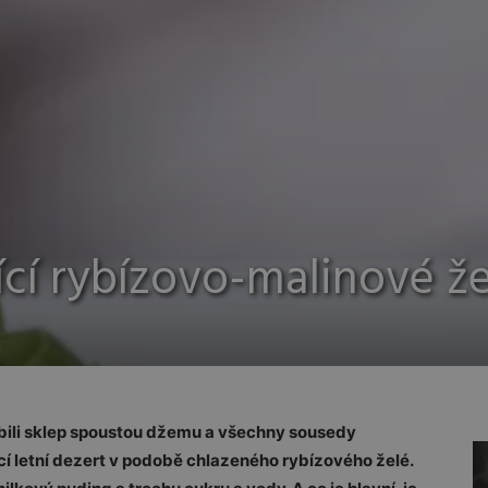
ící rybízovo-malinové že
sobili sklep spoustou džemu a všechny sousedy
cí letní dezert v podobě chlazeného rybízového želé.