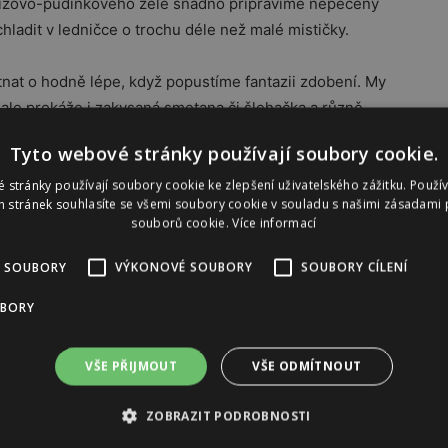
ybízovo-pudinkového želé snadno připravíme nepečený
chladit v ledničce o trochu déle než malé mističky.
nat o hodně lépe, když popustíme fantazii zdobení. My
 ale prokáže i zakysaná smetana či šlehačka a různě
znové víno, jahody nebo angrešt.
Tyto webové stránky používají soubory cookie.
e
 stránky používají soubory cookie ke zlepšení uživatelského zážitku. Použí
zde
.
 stránek souhlasíte se všemi soubory cookie v souladu s našimi zásadami 
souborů cookie.
Více informací
Reklama
 SOUBORY
VÝKONOVÉ SOUBORY
SOUBORY CÍLENÍ
UBORY
VŠE PŘIJMOUT
VŠE ODMÍTNOUT
ZOBRAZIT PODROBNOSTI