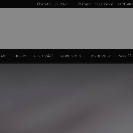
Čtvrtek 06. 08. 2026
Přihlášení / Registrace
KONTAK
Reklama
RAVÍ
HOBBY
CESTOVÁNÍ
HOROSKOPY
ROZHOVORY
SOUTĚŽ