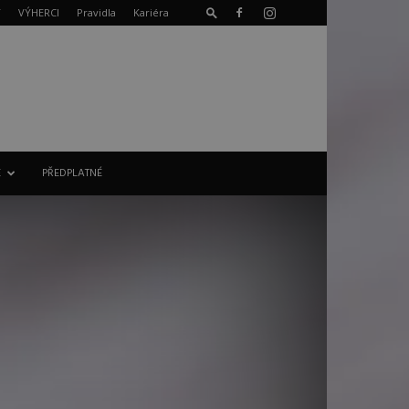
T
VÝHERCI
Pravidla
Kariéra
E
PŘEDPLATNÉ