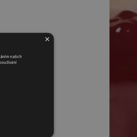
×
váním našich
používání