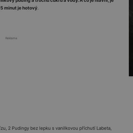
lkový puding a trochu cukru a vody. A co je hlavní, je
15 minut je hotový
.
Reklama
zu, 2 Pudingy bez lepku s vanilkovou příchutí Labeta,