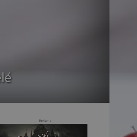
lé
Reklama