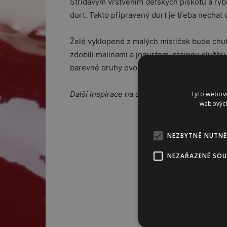
Střídavým vrstvením dětských piškotů a r
dort. Takto připravený dort je třeba nechat 
Želé vyklopené z malých mističek bude chut
zdobili malinami a jogurtem, stejnou službu
barevné druhy ovoce jako jsou borůvky, hro
Další inspirace na domácí želírování najdet
Tyto webové
webových
NEZBYTNĚ NUTNÉ
NEZAŘAZENÉ SO