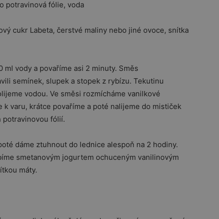
o potravinová fólie, voda
ový cukr Labeta, čerstvé maliny nebo jiné ovoce, snítka
0 ml vody a povaříme asi 2 minuty. Směs
ili semínek, slupek a stopek z rybízu. Tekutinu
olijeme vodou. Ve směsi rozmícháme vanilkové
 k varu, krátce povaříme a poté nalijeme do mističek
potravinovou fólií.
oté dáme ztuhnout do lednice alespoň na 2 hodiny.
dobíme smetanovým jogurtem ochuceným vanilinovým
tkou máty.