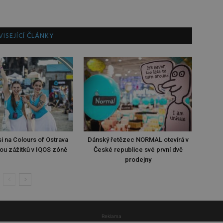
ISEJÍCÍ ČLÁNKY
i na Colours of Ostrava
Dánský řetězec NORMAL otevírá v
ou zážitků v IQOS zóně
České republice své první dvě
prodejny
Reklama