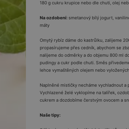
180 g cukru krupice nebo dle chuti, olej neb
Na ozdobení:
smetanový bílý jogurt, vanilin
máty
Omytý rybíz dáme do kastrůlku, zalijeme 20
propasírujeme přes cedník, abychom se zbav
nalijeme do odměrky a do objemu 800 ml d
pudingy a cukr podle chuti. Směs přivedeme
lehce vymaštěných olejem nebo vyložených 
Naplněné mističky necháme vychladnout a p
Vychlazené želé vyklopíme na talířek, oz
cukrem a dozdobíme čerstvým ovocem a sní
Naše tipy: