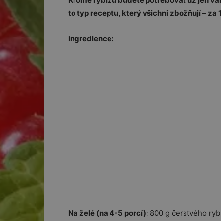
Kromě rybízu budete potřebovat už jen vani
to typ receptu, který všichni zbožňují – za 
Ingredience:
Na želé (na 4-5 porcí):
800 g čerstvého rybí