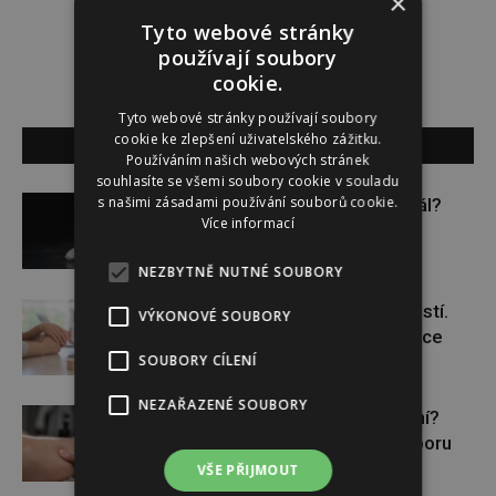
×
Tyto webové stránky
používají soubory
cookie.
Tyto webové stránky používají soubory
cookie ke zlepšení uživatelského zážitku.
SOUVISEJÍCÍ ČLÁNKY
Používáním našich webových stránek
souhlasíte se všemi soubory cookie v souladu
s našimi zásadami používání souborů cookie.
Budou se vraždit malé děti dál?
Více informací
NEZBYTNĚ NUTNÉ SOUBORY
Těhotenství není samozřejmostí.
VÝKONOVÉ SOUBORY
Pomáhá asistovaná reprodukce
SOUBORY CÍLENÍ
NEZAŘAZENÉ SOUBORY
Lymfatický systém v ohrožení?
Využijte moderní nutriční podporu
VŠE PŘIJMOUT