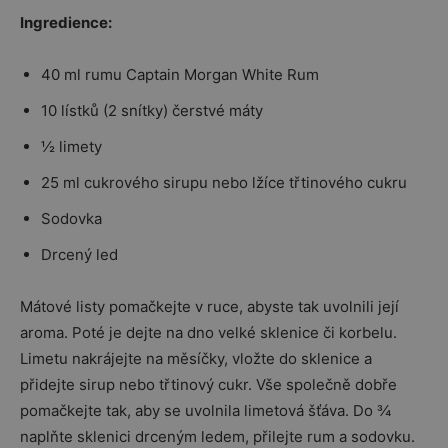
Ingredience:
40 ml rumu Captain Morgan White Rum
10 lístků (2 snítky) čerstvé máty
½ limety
25 ml cukrového sirupu nebo lžíce třtinového cukru
Sodovka
Drcený led
Mátové listy pomačkejte v ruce, abyste tak uvolnili její
aroma. Poté je dejte na dno velké sklenice či korbelu.
Limetu nakrájejte na měsíčky, vložte do sklenice a
přidejte sirup nebo třtinový cukr. Vše společně dobře
pomačkejte tak, aby se uvolnila limetová šťáva. Do ¾
naplňte sklenici drceným ledem, přilejte rum a sodovku.