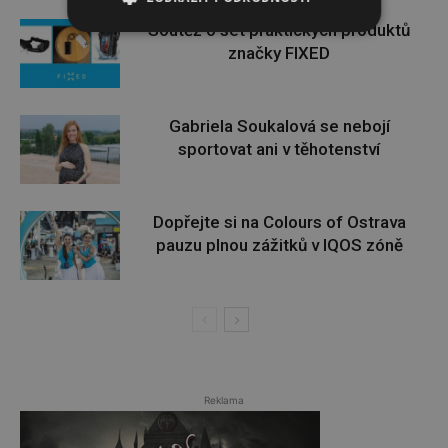
Soutěž o set praktických produktů
značky FIXED
Gabriela Soukalová se nebojí
sportovat ani v těhotenství
Dopřejte si na Colours of Ostrava
pauzu plnou zážitků v IQOS zóně
Reklama