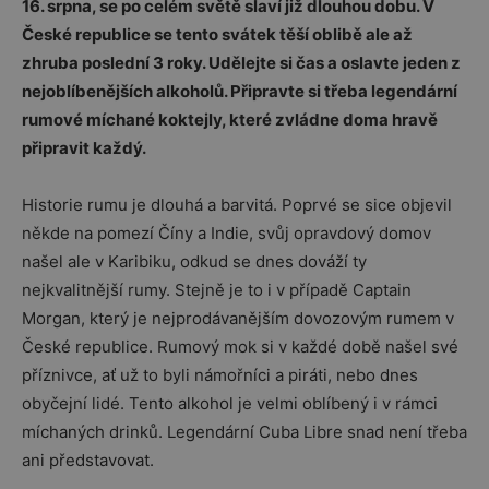
16. srpna, se po celém světě slaví již dlouhou dobu. V
České republice se tento svátek těší oblibě ale až
zhruba poslední 3 roky. Udělejte si čas a oslavte jeden z
nejoblíbenějších alkoholů. Připravte si třeba legendární
rumové míchané koktejly, které zvládne doma hravě
připravit každý.
Historie rumu je dlouhá a barvitá. Poprvé se sice objevil
někde na pomezí Číny a Indie, svůj opravdový domov
našel ale v Karibiku, odkud se dnes dováží ty
nejkvalitnější rumy. Stejně je to i v případě Captain
Morgan, který je nejprodávanějším dovozovým rumem v
České republice. Rumový mok si v každé době našel své
příznivce, ať už to byli námořníci a piráti, nebo dnes
obyčejní lidé. Tento alkohol je velmi oblíbený i v rámci
míchaných drinků. Legendární Cuba Libre snad není třeba
ani představovat.