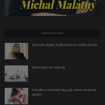
DOPORUČUJEME
Zpěvačka Adele: kvůli úzkostem zhubla 45 kilo
Návrat pleti do pohody
Pokožka v ohrožení: tipy, jak zmírnit atopický
ekzém