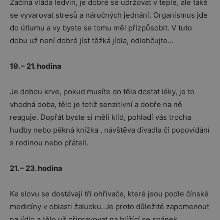
Začíná vláda ledvin, je dobré se udržovat v teple, ale také
se vyvarovat stresů a náročných jednání. Organismus jde
do útlumu a vy byste se tomu měl přizpůsobit. V tuto
dobu už není dobré jíst těžká jídla, odlehčujte…
19. – 21. hodina
Je dobou krve, pokud musíte do těla dostat léky, je to
vhodná doba, tělo je totiž senzitivní a dobře na ně
reaguje. Dopřát byste si měli klid, pohladí vás trocha
hudby nebo pěkná knížka , návštěva divadla či popovídání
s rodinou nebo přáteli.
21. – 23. hodina
Ke slovu se dostávají tři ohřívače, které jsou podle čínské
medicíny v oblasti žaludku. Je proto důležité zapomenout
na jídlo a tělo už připravovat na blížící se spánek.