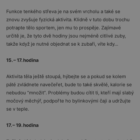
Funkce tenkého střeva je na svém vrcholu a také se
znovu zvyšuje fyzická aktivita. Klidně v tuto dobu trochu
potrapte tělo sportem, jen mu to prospěje. Zajímavé
určitě je, že tyto dvě hodiny jsou nejméně citlivé zuby,
takže když je nutné objednat se k zubaři, víte kdy…
15. – 17. hodina
Aktivita těla ještě stoupá, hýbejte se a pokud se kolem
páté zvládnete navečeřet, bude to také skvělé, kalorie se
nebudou “množit”. Problémy budou cítit ti, kteří mají slabý
močový měchýř, podpořte ho bylinkovými čaji a udržujte
se v teple.
17. – 19. hodina