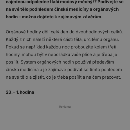
najednou odpoledne tlačí močový měchýř? Podívejte se
na své tělo podhledem čínské medicíny a orgánových
hodin – možná dojdete k zajímavým závěrům.
Orgánové hodiny dělí celý den do dvouhodinových celků.
Každý z nich náleží některé části těla, určitému orgánu.
Pokud se například každou noc probouzíte kolem třetí
hodiny, mohou být v nepořádku vaše plíce a je třeba je
posílit. Systém orgánových hodin používá především
čínská medicína a je zajímavé podívat se tímto pohledem
na své tělo a zjistit, co je třeba posílit a na čem pracovat.
23. – 1. hodina
Reklama