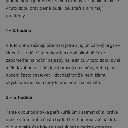
jedenáctou a jednou se začíná aktivovat žlučník, a tak se
v tuto dobu pravidelně budí lidé, kteří s ním mají
problémy.
1. – 3. hodina
V tuto dobu začínají pracovat játra a jejich párový orgán –
žlučník. Je důležité nekouřit a nepít alkohol! Také
zapomeňte na noční nájezdy na lednici. V tuto dobu by si
měli dávat pozor lidé, kteří pracují na směny nebo jsou
nuceni často cestovat – dochází totiž k nejnižšímu
okysličení mozku a tedy k jeho nejnižší aktivitě.
3. – 5. hodina
Tahle dvouhodinovka patří kuřákům i astmatikům, právě
oni se v tuto dobu často budí. Třetí hodinou začíná doba
plic, ale také čas kdy se zvyšují naše možné deprese