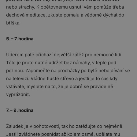
nebo strachy. K opětovnému usnutí vám pomůže třeba
dechová meditace, zkuste pomalu a vědomě dýchat do
bříška.
5. – 7. hodina
Úderem páté přichází největší zátěž pro nemocné lidi.
Tělo je proto nutné udržet bez námahy, v teple pod
peřinou. Zapomeňte na procházky po bytě nebo dívání se
na televizi. Vládne tlusté střevo a jestli je to čas kdy
vstáváte, myslete na to, že je dobré se pravidelně
vyprázdnit.
7. – 9. hodina
Žaludek je v pohotovosti, tak ho zatěžujte co nejméně.
Jestli zvládnete posnídat až kolem osmé, uděláte mu