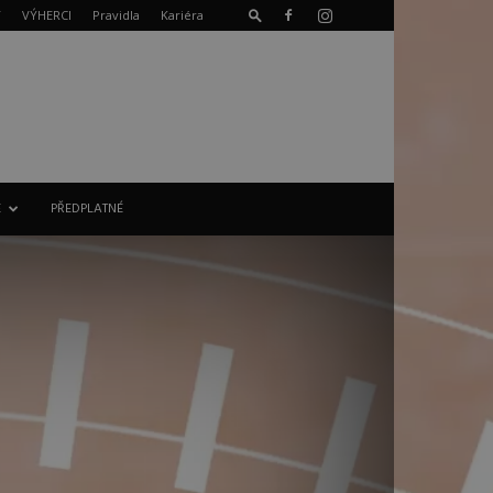
T
VÝHERCI
Pravidla
Kariéra
E
PŘEDPLATNÉ