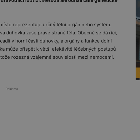
dravotních obtíží. Metoda ale odhalí také genetické
místo reprezentuje určitý tělní orgán nebo systém.
vá duhovka zase pravé straně těla. Obecně se dá říci,
rcadlí v horní části duhovky, a orgány a funkce dolní
tika může přispět k větší efektivitě léčebných postupů
otože rozezná vzájemné souvislosti mezi nemocemi.
Reklama