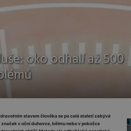
uše: oko odhalí až 500
oblémů
zdravotním stavem člověka se po celá staletí zabývá
a značek v oční duhovce, bělmu nebo v pokožce