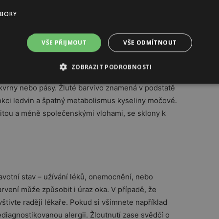
ho systému, onemocnění trávicích orgánů, žaludečním
UBORY
 a apendixu.
VŠE PŘIJMOUT
VŠE ODMÍTNOUT
urnal of Ophtalmology z roku 2000 mají lidé s tmavě
větší riziko šedého zákalu než lidé světloocí. Zelená
ZOBRAZIT PODROBNOSTI
ých lidech. Ve skutečnosti vlastně zelené oko
 skvrny nebo pásy. Žluté barvivo znamená v podstatě
nkci ledvin a špatný metabolismus kyseliny močové.
itou a méně společenskými vlohami, se sklony k
avotní stav – užívání léků, onemocnění, nebo
vení může způsobit i úraz oka. V případě, že
tivte raději lékaře. Pokud si všimnete například
diagnostikovanou alergii. Žloutnutí zase svědčí o