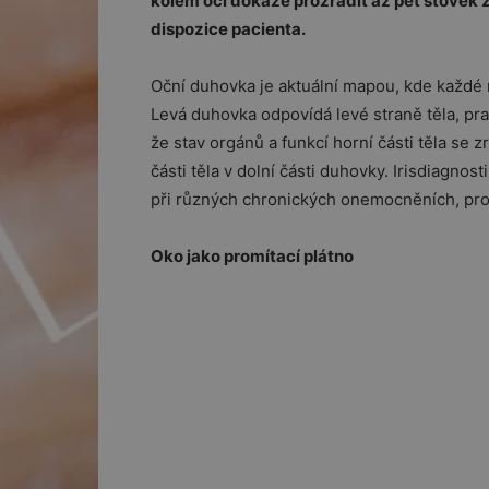
kolem očí dokáže prozradit až pět stovek z
dispozice pacienta.
Oční duhovka je aktuální mapou, kde každé 
Levá duhovka odpovídá levé straně těla, pra
že stav orgánů a funkcí horní části těla se z
části těla v dolní části duhovky. Irisdiagnos
při různých chronických onemocněních, pr
Oko jako promítací plátno