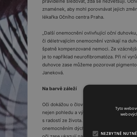
pravidelně sledovat, zda se nezvětšují. Očn
znamének, aby mohl porovnávat jejich změny
lékařka Očního centra Praha.
„Další onemocnění ovlivňující oční duhovku,
či déletrvajícím onemocnění vznikají na du
špatně kompenzované nemoci. Ze vzácnějš
je to například neurofibromatóza. Při ní vyr
duhovce zase můžeme pozorovat pigmentova
Janeková.
Na barvě záleží
Oči dokážou o člověku prozradit mnoho – o
Tyto webové
nejen pohledu a výrazu v obličeji, ale také 
webových
s radostí ze života. Ti bývají dobrými společ
onemocněním dýchacích cest, ledvin či srdc
NEZBYTNĚ NUTNÉ
oči zase ukazují na ochotné a obětavé lidi 