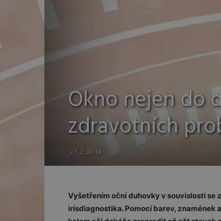
Okno nejen do d
zdravotních pr
27.2.2018
Vyšetřením oční duhovky v souvislosti se 
irisdiagnostika. Pomocí barev, znamének 