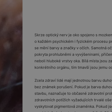
Skrze optický nerv je oko spojeno s mozkem
o každém psychickém i fyzickém procesu prob
se mění barvy a značky v očích. Samotná oč
pokryta prohlubněmi a vyvýšeninami, přičemž
neboli hluboké vrstvy oka. Bílá místa jsou 
konkrétního orgánu, tím tmavší jsou jemu o
Zcela zdraví lidé mají jednotnou barvu duh
bez známek porušení. Pokud je barva duhovk
stavbu, naznačuje to občasné zdravotní pro
zdravotních potížích vyžadujících trvalé oše
vyskytovat pigmentová znaménka. Pokud jsou 