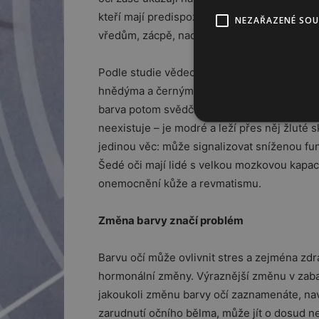
kteří mají predispozice k oslabení nervové
NEZAŘAZENÉ SO
vředům, zácpě, nadýmání, zánětům žlučníku
Podle studie vědecké publikace American Jo
hnědýma a černýma očima 1,5krát až 2,5krát 
barva potom svědčí o výkonných a cílevědom
neexistuje – je modré a leží přes něj žluté
jedinou věc: může signalizovat sníženou fu
Šedé oči mají lidé s velkou mozkovou kapac
onemocnění kůže a revmatismu.
Změna barvy značí problém
Barvu očí může ovlivnit stres a zejména zdr
hormonální změny. Výraznější změnu v zabar
jakoukoli změnu barvy očí zaznamenáte, navš
zarudnutí očního bělma, může jít o dosud ne