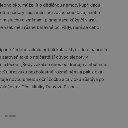
jedno oko, může jít o dědičnou nemoc, kupříkladu
etné nádory zasahující nervovou soustavu, anebo
ím sluchu a změnami pigmentace kůže či vlasů.
te však měli různě barevné oči vždy, není se čeho
ípadě šedého zákalu neboli katarakty). Jde o naprosto
e zároveň také o nejčastější důvod slepoty v
 a léčen. „Šedý zákal se dnes odstraňuje ambulantní
ocí ultrazvuku bezbolestně rozmělněna a pak z oka
antuje novou umělou oční čočku a ta v oku zůstává po
 Valešová z Oční kliniky DuoVize Praha.
Reklama