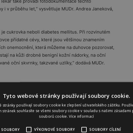
í lékař také provádí fotodokumentace těchto
 i v průběhu let,“ vysvětluje MUDr. Andrea Janeková,
 je cukrovka neboli diabetes mellitus. Při rozvinutém
hovce přídatné cévy, které jsou většinou znamením
ích onemocnění, která můžeme na duhovce pozorovat,
ůstají na kůži drobné benigní kožní nádorky, na oční
né oční skvrnky, takzvané uzlíky,“ dodává MUDr.
Tyto webové stránky používají soubory cookie.
čima „mluvíme“ i vyjadřujeme emoce. Všímáme si však
 stránky používají soubory cookie ke zlepšení uživatelského zážitku. Použí
barvy očí. Modrá patří přívětivým a optimistickým lidem
 stránek souhlasíte se všemi soubory cookie v souladu s našimi zásadami 
souborů cookie.
Více informací
níky, z hlediska zdraví jsou ale náchylní k
e a také k revmatickým a alergickým potížím. Hnědé
 SOUBORY
VÝKONOVÉ SOUBORY
SOUBORY CÍLENÍ
se silným charakterem, bystrým rozumem a inteligencí,