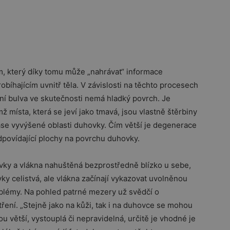
, který díky tomu může „nahrávat“ informace
íhajícím uvnitř těla. V závislosti na těchto procesech
ní bulva ve skutečnosti nemá hladký povrch. Je
 místa, která se jeví jako tmavá, jsou vlastně štěrbiny
zase vyvýšené oblasti duhovky. Čím větší je degenerace
dpovídající plochy na povrchu duhovky.
ovky a vlákna nahuštěná bezprostředně blízko u sebe,
y celistvá, ale vlákna začínají vykazovat uvolněnou
blémy. Na pohled patrné mezery už svědčí o
tření. „Stejně jako na kůži, tak i na duhovce se mohou
větší, vystouplá či nepravidelná, určitě je vhodné je