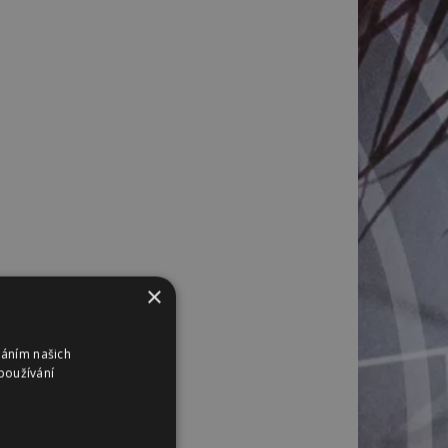
×
váním našich
používání