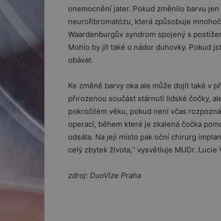
onemocnění jater. Pokud změnilo barvu jen 
neurofibromatózu, která způsobuje mnohoč
Waardenburgův syndrom spojený s postižen
Mohlo by jít také o nádor duhovky. Pokud js
obávat.
Ke změně barvy oka ale může dojít také v př
přirozenou součást stárnutí lidské čočky, al
pokročilém věku, pokud není včas rozpoznán
operací, během které je zkalená čočka pom
odsáta. Na její místo pak oční chirurg impl
celý zbytek života,“ vysvětluje MUDr. Lucie
zdroj: DuoVize Praha