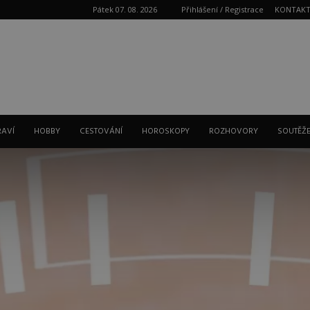
Pátek 07. 08. 2026
Přihlášení / Registrace
KONTAK
Reklama
RAVÍ
HOBBY
CESTOVÁNÍ
HOROSKOPY
ROZHOVORY
SOUTĚŽ