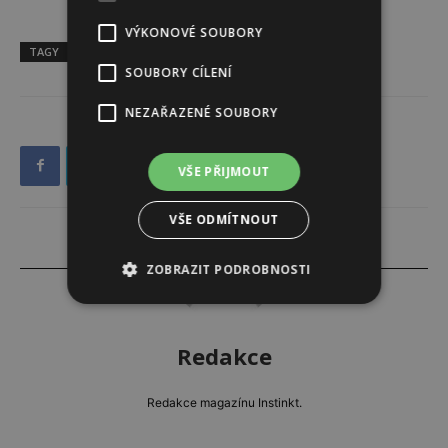
VÝKONOVÉ SOUBORY
TAGY
Bayby BBW2010
Ohřivačka
SOUBORY CÍLENÍ
NEZAŘAZENÉ SOUBORY
VŠE PŘIJMOUT
VŠE ODMÍTNOUT
ZOBRAZIT PODROBNOSTI
Redakce
Redakce magazínu Instinkt.