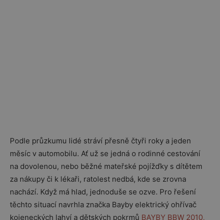
Podle průzkumu lidé stráví přesně čtyři roky a jeden
měsíc v automobilu. Ať už se jedná o rodinné cestování
na dovolenou, nebo běžné mateřské pojížďky s dítětem
za nákupy či k lékaři, ratolest nedbá, kde se zrovna
nachází. Když má hlad, jednoduše se ozve. Pro řešení
těchto situací navrhla značka Bayby elektrický ohřívač
kojeneckých lahví a dětských pokrmů
BAYBY BBW 2010,